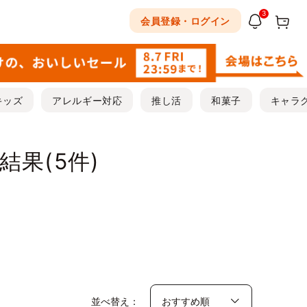
3
会員登録・ログイン
キッズ
アレルギー対応
推し活
和菓子
キャラ
結果(
5
件)
並べ替え：