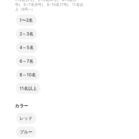
号)、6~7名(6号)、8~10名(7号)、11名以
上（8号~）
1〜2名
2～3名
4～5名
6～7名
8～10名
11名以上
カラー
レッド
ブルー