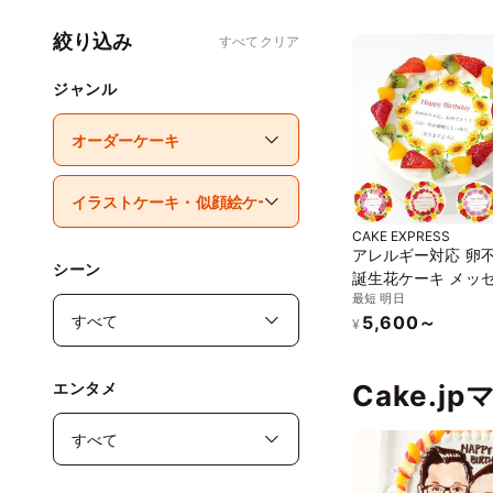
絞り込み
すべてクリア
ジャンル
CAKE EXPRESS
アレルギー対応 卵
シーン
誕生花ケーキ メッ
最短 明日
プリント フレッシ
5,600～
リームのフルーツデ
¥
ションケーキ 4号 1
cream-4-flower-no
Cake.j
エンタメ