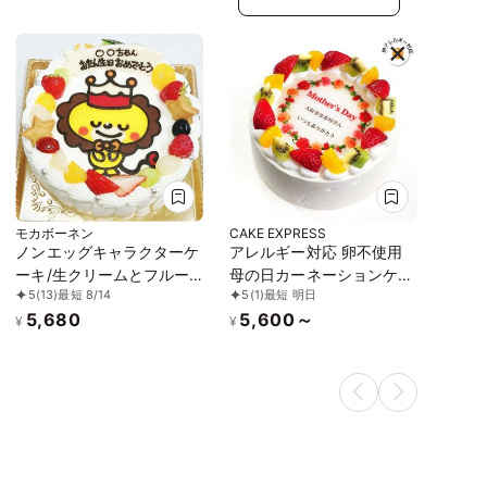
モカボーネン
CAKE EXPRESS
ノンエッグキャラクターケ
アレルギー対応 卵不使用
ーキ/生クリームとフルー
母の日カーネーションケー
5
(13)
最短 8/14
5
(1)
最短 明日
ツ《卵不使用》 5号
キ メッセージプリント フ
5,680
5,600～
レッシュ生クリームのフル
¥
¥
ーツデコレーションケーキ
4号 12cm cream-4-
mother-noegg