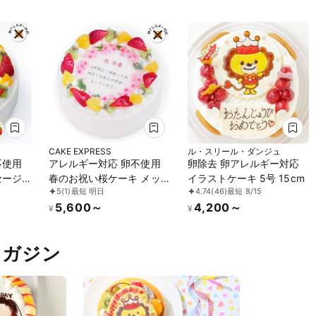
CAKE EXPRESS
ル・スリール・ダンジュ
不使用
アレルギー対応 卵不使用
卵除去 卵アレルギー対応
セージ
春のお祝い桜ケーキ メッ
イラストケーキ 5号 15cm
5
(1)
最短 明日
4.74
(46)
最短 8/15
ュ生ク
セージプリント フレッシ
5,600～
4,200～
コレー
ュ生クリームのフルーツデ
¥
¥
2cm
コレーションケーキ 4号
egg
12cm cream-4-spring-
pマガジン
noegg