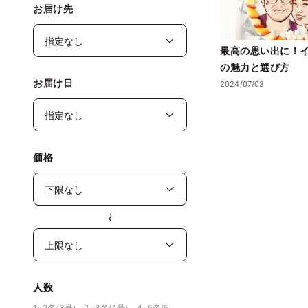
お届け先
最高の思い出に！
の魅力と選び方
お届け日
2024/07/03
価格
〜
人数
1~2名(3号)、2~3名(4号)、4~5名(5