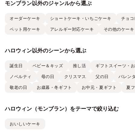
モンブラン以外のジャンルから選ぶ
オーダーケーキ
ショートケーキ・いちごケーキ
チョコ
ペット用ケーキ
アレルギー対応ケーキ
その他のケーキ
ハロウィン以外のシーンから選ぶ
誕生日
ベビー＆キッズ
推し活
ギフトスイーツ・
ノベルティ
母の日
クリスマス
父の日
バレン
敬老の日
お歳暮・冬ギフト
お中元・夏ギフト
夏
ハロウィン（モンブラン）をテーマで絞り込む
おいしいケーキ