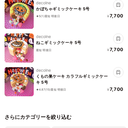
decolne
かぼちゃギミックケーキ 5号
7,700
¥
5
(1)
最短 明後日
decolne
ねこギミックケーキ 5号
7,700
¥
最短 明後日
decolne
くもの巣ケーキ カラフルギミックケー
キ 5号
7,700
¥
4.87
(15)
最短 明後日
さらにカテゴリーを絞り込む