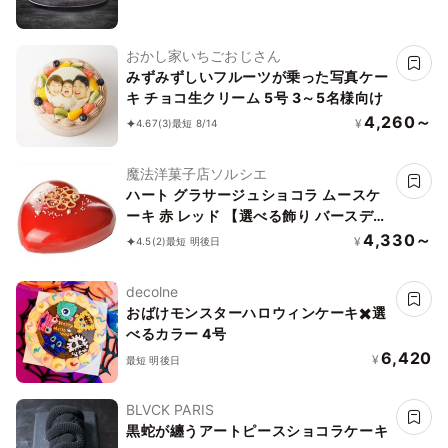
おかし家いちごおじさん
みずみずしいフルーツが乗った写真ケー
キ チョコ生クリーム 5号 3～5名様向け
4,260～
¥
4.67
(3)
最短 8/14
魔法洋菓子店ソルシエ
ハート グラサージュショコラ ムースケ
ーキ 赤 レッド 【選べる飾り バースデー
クリスマス 】 チョコレートケーキ お誕
4,330～
¥
4.5
(2)
最短 明後日
生日ケーキ ブルー スイーツ お菓子 お祝
い ギフト プレゼント 記念日 ホールケー
decolne
キ 贈り物 おしゃれ
おばけモンスターハロウィンケーキ✖️選
べるカラー 4号
6,420
¥
最短 明後日
BLVCK PARIS
黒蛇が纏うアートピースショコラケーキ