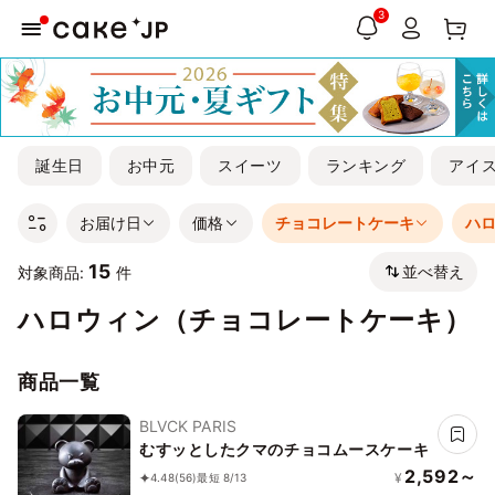
3
誕生日
お中元
スイーツ
ランキング
アイ
お届け日
価格
チョコレートケーキ
ハ
15
並べ替え
対象商品:
件
ハロウィン（チョコレートケーキ）
商品一覧
BLVCK PARIS
むすッとしたクマのチョコムースケーキ
2,592～
¥
4.48
(56)
最短 8/13