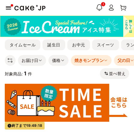
3
タイムセール
誕生日
お中元
スイーツ
ラ
お届け日
価格
焼きモンブラン
父の日
1
並べ替え
対象商品:
件
終了まで
19:49:18