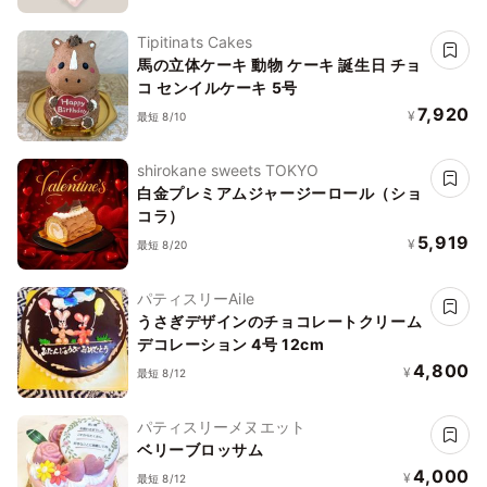
Tipitinats Cakes
馬の立体ケーキ 動物 ケーキ 誕生日 チョ
コ センイルケーキ 5号
7,920
¥
最短 8/10
shirokane sweets TOKYO
白金プレミアムジャージーロール（ショ
コラ）
5,919
¥
最短 8/20
パティスリーAile
うさぎデザインのチョコレートクリーム
デコレーション 4号 12cm
4,800
¥
最短 8/12
パティスリーメヌエット
ベリーブロッサム
4,000
¥
最短 8/12