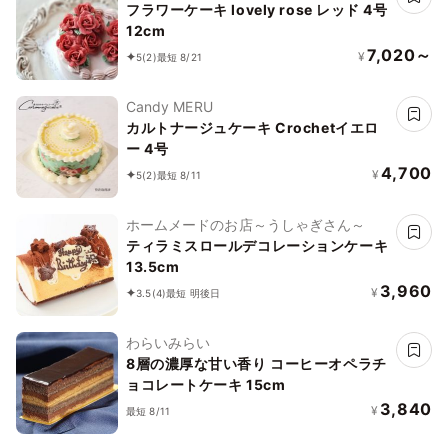
フラワーケーキ lovely rose レッド 4号
12cm
7,020～
¥
5
(2)
最短 8/21
Candy MERU
カルトナージュケーキ Crochetイエロ
ー 4号
4,700
¥
5
(2)
最短 8/11
ホームメードのお店～うしゃぎさん～
ティラミスロールデコレーションケーキ
13.5cm
3,960
¥
3.5
(4)
最短 明後日
わらいみらい
8層の濃厚な甘い香り コーヒーオペラチ
ョコレートケーキ 15cm
3,840
¥
最短 8/11