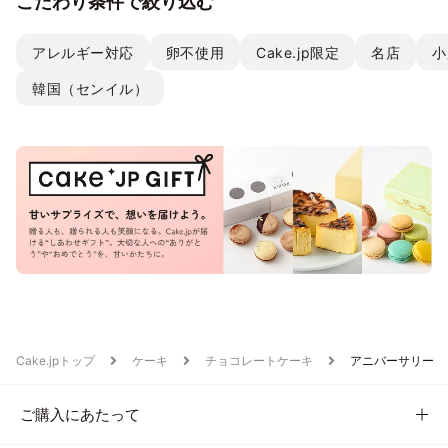
こだわり条件で絞り込む
アレルギー対応
卵不使用
Cake.jp限定
名店
小
韓国（センイル）
Cake.jpトップ
ケーキ
チョコレートケーキ
アニバーサリー
ご購入にあたって