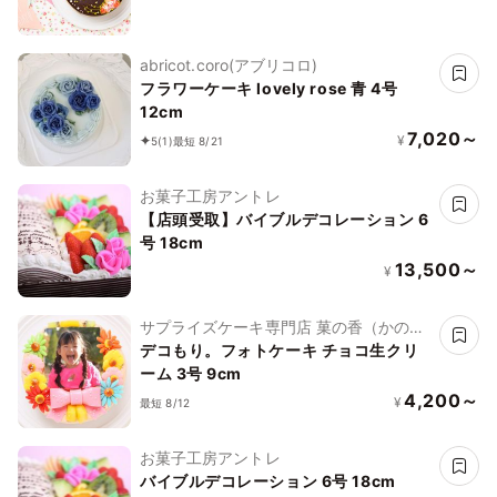
abricot.coro(アブリコロ)
フラワーケーキ lovely rose 青 4号
12cm
7,020～
¥
5
(1)
最短 8/21
お菓子工房アントレ
【店頭受取】バイブルデコレーション 6
号 18cm
13,500～
¥
サプライズケーキ専門店 菓の香（かの
か）
デコもり。フォトケーキ チョコ生クリ
ーム 3号 9cm
4,200～
¥
最短 8/12
お菓子工房アントレ
バイブルデコレーション 6号 18cm