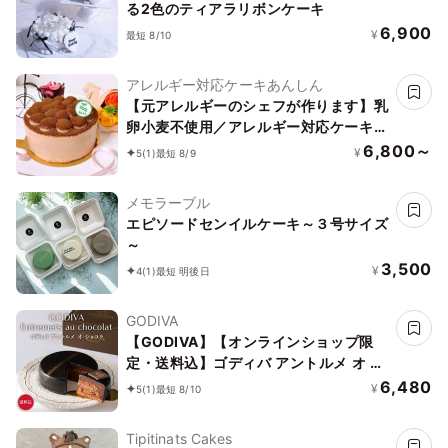
る2色のティアラリボンケーキ
6,900
¥
最短 8/10
アレルギー対応ケーキあんしん
【元アレルギーのシェフが作ります】乳
卵小麦不使用／アレルギー対応ケーキ／
チョコレートケーキ4号（12cm）ヴィ
6,800～
¥
5
(1)
最短 8/9
ーガン対応
メモラーブル
エピソードセンイルケーキ～３号サイズ
～
3,500
¥
4
(1)
最短 明後日
GODIVA
【GODIVA】【オンラインショップ限
定・送料込】ゴディバ アントルメ オ シ
ョコラ お中元2026
6,480
¥
5
(1)
最短 8/10
Tipitinats Cakes