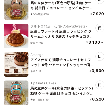
馬の立体ケーキ(茶色の頭絡) 動物 ケー
キ 誕生日 チョコレート センイルケーキ
5号 チョコケーキ
7,920
¥
5
(5)
最短 8/10
タルト専門店 心優-CotoyuSweets-
誕生日プレート付 誕生日ラッピング ク
リームたっぷり 5層のリッチチョコタル
ト 12cm 3〜4名様 即日出荷 お届け指定
3,130～
¥
最短 明後日
可 お取り寄せ 誕生日ケーキ
Amange
アイス仕立て 濃厚チョコレートセミフ
レッド 4号 〜アーモンドクッキーの香
ばしいアクセント〜
3,800
¥
最短 8/11
Tipitinats Cakes
馬の立体ケーキ(水色の頭絡・ゼッケン)
動物 ケーキ 誕生日 チョコ センイルケー
キ 5号
8,220
¥
5
(1)
最短 8/10