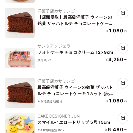
洋菓子店カサミンゴー
【店頭受取】最高級洋菓子 ウィーンの
銘菓 ザッハトルテ チョコレートケーキ
1カット 〇
1,080～
¥
サンタアンジェラ
フォトケーキ チョコクリーム 12×9cm
4,250～
¥
最短 8/22
洋菓子店カサミンゴー
最高級洋菓子 ウィーンの銘菓 ザッハト
ルテ チョコレートケーキ 1カット (記念
日＆)
1,080～
¥
5
(1)
最短 明後日
CAKE DESIGNER JUN
スマイルイエロードリップ 5号 15cm
6,480～
¥
4.83
(6)
最短 8/12