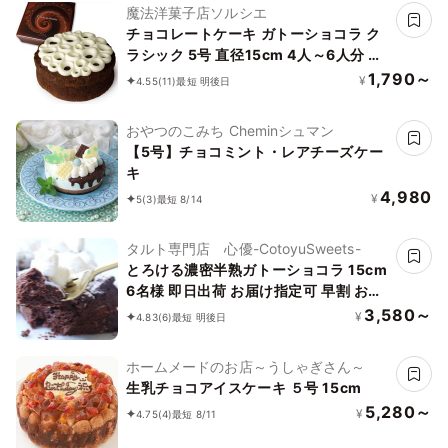
魔法洋菓子店ソルシエ
チョコレートケーキ ガトーショコラ ク
ラシック 5号 直径15cm 4人～6人分 約
320g「選べる飾り： バースデー クリ
1,790～
¥
4.55
(11)
最短 明後日
スマス 」
おやつのこみち Cheminシュマン
【5号】チョコミント・レアチーズケー
キ
4,980
¥
5
(3)
最短 8/14
タルト専門店 心優-CotoyuSweets-
とろける濃密半熟ガトーショコラ 15cm
6名様 即日出荷 お届け指定可 早割 お取
り寄せ 誕生日ケーキ メディア掲載店 お
3,580～
¥
4.83
(6)
最短 明後日
中元2026
ホームメードのお店～うしゃぎさん～
生乳チョコアイスケーキ ５号 15cm
5,280～
¥
4.75
(4)
最短 8/11