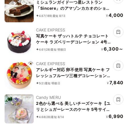
ミシュランガイド一つ星レストラン
「Sincere」のアマゾンカカオのショコ
ラテリーヌ
4,000
¥
4.67
(189)
最短 8/13
CAKE EXPRESS
写真ケーキ ザッハトルテ チョコレート
ケーキ ラズベリーデコレーション 4号
12cm sachertorte-4-p2
6,300～
¥
4.61
(28)
最短 明後日
CAKE EXPRESS
アレルギー対応 卵不使用 写真ケーキ フ
レッシュフルーツ三種デコレーション
生チョコクリームショートケーキ 5号
7,840
¥
5
(2)
最短 明後日
15cm choco-5-p2-noegg
Candy MERU
2色から選べる 美しいチーズケーキ【ユ
リとシュガーレースのケーキ 5号サイ
ズ】
6,990
¥
4.68
(28)
最短 8/14