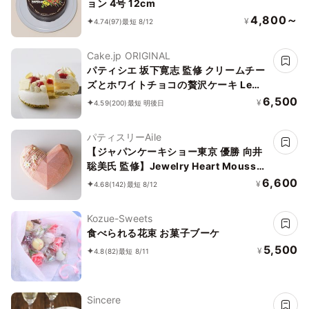
ョン 4号 12cm
4,800～
¥
4.74
(97)
最短 8/12
Cake.jp ORIGINAL
パティシエ 坂下寛志 監修 クリームチー
ズとホワイトチョコの贅沢ケーキ Le
Festin（ル フェスタン）
6,500
¥
4.59
(200)
最短 明後日
パティスリーAile
【ジャパンケーキショー東京 優勝 向井
聡美氏 監修】Jewelry Heart Mousse
～Coral pink～
6,600
¥
4.68
(142)
最短 8/12
Kozue-Sweets
食べられる花束 お菓子ブーケ
5,500
¥
4.8
(82)
最短 8/11
Sincere