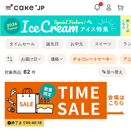
3
タイムセール
誕生日
お中元
スイーツ
ラ
お届け日
価格
チョコレートケーキ
ア
62
並べ替え
対象商品:
件
終了まで
35:40:17