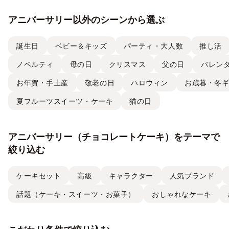
アニバーサリー以外のシーンから選ぶ
誕生日
ベビー＆キッズ
パーティ・大人数
推し活
ノベルティ
母の日
クリスマス
父の日
バレン
お年賀・手土産
敬老の日
ハロウィン
お歳暮・冬
夏フルーツスイーツ・ケーキ
猫の日
アニバーサリー（チョコレートケーキ）をテーマで
絞り込む
ケーキセット
高級
キャラクター
人気ブランド
話題（ケーキ・スイーツ・お菓子）
おしゃれなケーキ