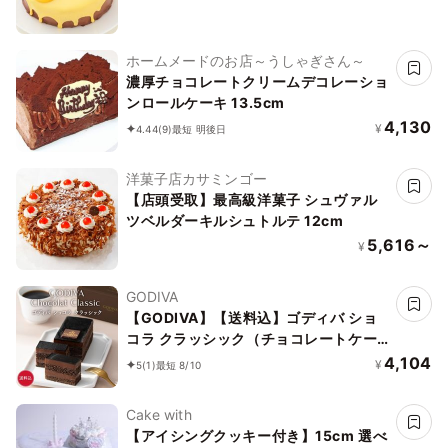
ホームメードのお店～うしゃぎさん～
濃厚チョコレートクリームデコレーショ
ンロールケーキ 13.5cm
4,130
¥
4.44
(9)
最短 明後日
洋菓子店カサミンゴー
【店頭受取】最高級洋菓子 シュヴァル
ツベルダーキルシュトルテ 12cm
5,616～
¥
GODIVA
【GODIVA】【送料込】ゴディバ ショ
コラ クラッシック（チョコレートケー
キ）お中元2026
4,104
¥
5
(1)
最短 8/10
Cake with
【アイシングクッキー付き】15cm 選べ