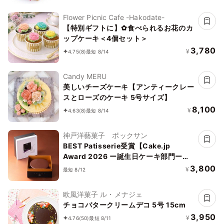
birthdaygram
Flower Picnic Cafe -Hakodate-
【特別ギフトに】✿食べられるお花のカ
ップケーキ＜4個セット＞
3,780
¥
4.75
(8)
最短 8/14
Candy MERU
美しいチーズケーキ【アンティークレー
スとローズのケーキ 5号サイズ】
8,100
¥
4.63
(8)
最短 8/14
神戸洋藝菓子 ボックサン
BEST Patisserie受賞【Cake.jp
Award 2026 ー誕生日ケーキ部門ー】
【神戸洋藝菓子ボックサン】神戸マイス
3,800
¥
最短 8/12
ター ザッハトルテ 5号 誕生日 ギフト 熨
斗対応
欧風洋菓子 ル・メナジェ
チョコバタークリームデコ 5号 15cm
3,950
¥
4.76
(50)
最短 8/11