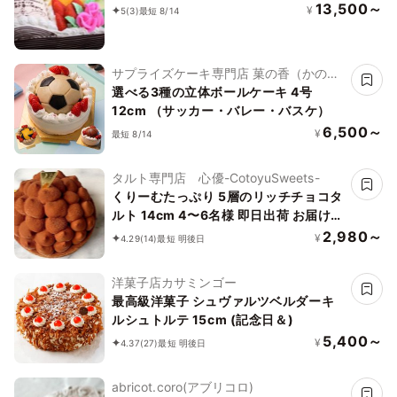
13,500～
¥
5
(3)
最短 8/14
サプライズケーキ専門店 菓の香（かの
か）
選べる3種の立体ボールケーキ 4号
12cm （サッカー・バレー・バスケ）
6,500～
¥
最短 8/14
タルト専門店 心優-CotoyuSweets-
くりーむたっぷり 5層のリッチチョコタ
ルト 14cm 4〜6名様 即日出荷 お届け指
定可 早割 お取り寄せ 誕生日ケーキ お中
2,980～
¥
4.29
(14)
最短 明後日
元2026
洋菓子店カサミンゴー
最高級洋菓子 シュヴァルツベルダーキ
ルシュトルテ 15cm (記念日＆)
5,400～
¥
4.37
(27)
最短 明後日
abricot.coro(アブリコロ)