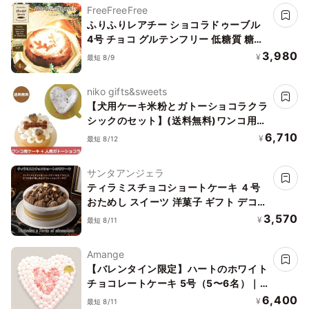
FreeFreeFree
ふりふりレアチー ショコラドゥーブル
4号 チョコ グルテンフリー 低糖質 糖質
制限 スイーツ チーズケーキ お菓子 乳製
3,980
¥
最短 8/9
品不使用 誕生日 送料無料 ケーキ 誕生日
ケーキ バースデー プチギフト アソート
niko gifts&sweets
糖質オフ バレンタイン
【犬用ケーキ米粉とガトーショコラクラ
シックのセット】(送料無料)ワンコ用ケ
ーキと人用ケーキのセットです
6,710
¥
最短 8/12
サンタアンジェラ
ティラミスチョコショートケーキ ４号
おためし スイーツ 洋菓子 ギフト デコレ
ーションケーキ
3,570
¥
最短 8/11
Amange
【バレンタイン限定】ハートのホワイト
チョコレートケーキ 5号（5〜6名）｜
ベリー香るご褒美ショコラ
6,400
¥
最短 8/11