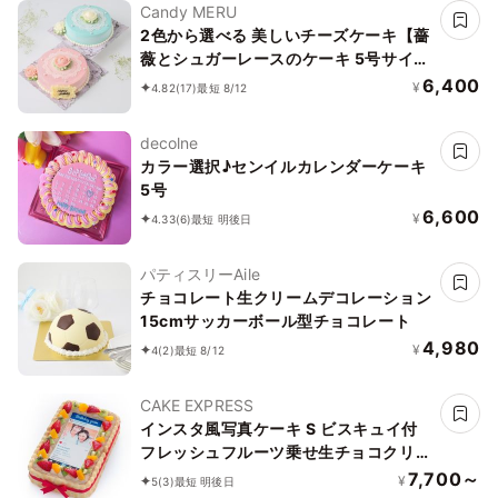
Candy MERU
2色から選べる 美しいチーズケーキ【薔
薇とシュガーレースのケーキ 5号サイズ
15cm】
6,400
¥
4.82
(17)
最短 8/12
decolne
カラー選択♪センイルカレンダーケーキ
5号
6,600
¥
4.33
(6)
最短 明後日
パティスリーAile
チョコレート生クリームデコレーション
15cmサッカーボール型チョコレート
4,980
¥
4
(2)
最短 8/12
CAKE EXPRESS
インスタ風写真ケーキ S ビスキュイ付
フレッシュフルーツ乗せ生チョコクリー
ムショートケーキ 21×14cm choco-
7,700～
¥
5
(3)
最短 明後日