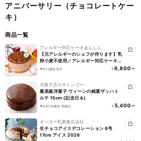
アニバーサリー（チョコレートケー
キ）
商品一覧
アレルギー対応ケーキあんしん
【元アレルギーのシェフが作ります】乳
卵小麦不使用／アレルギー対応ケーキ／
チョコレートケーキ4号（12cm）ヴィ
6,800～
¥
5
(1)
最短 8/9
PR
ーガン対応
洋菓子店カサミンゴー
最高級洋菓子 ウィーンの銘菓ザッハト
ルテ 15cm (記念日＆)
5,400～
¥
4.8
(10)
最短 明後日
オハヨー乳業株式会社
生チョコアイスデコレーション 6号
17cm アイス 2026