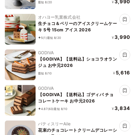
3,990
¥
最短 8/20
オハヨー乳業株式会社
生チョコ＆ベリーのアイスクリームケー
キ 5号 15cm アイス 2026
3,990
¥
5
(1)
最短 8/20
GODIVA
【GODIVA】【送料込】ショコラオラン
ジュ お中元2026
5,616
¥
最短 8/10
GODIVA
【GODIVA】【送料込】ゴディバ チョ
コレートケーキ お中元2026
3,834
¥
4.87
(63)
最短 8/10
パティスリーAile
花束のチョコレートクリームデコレーシ