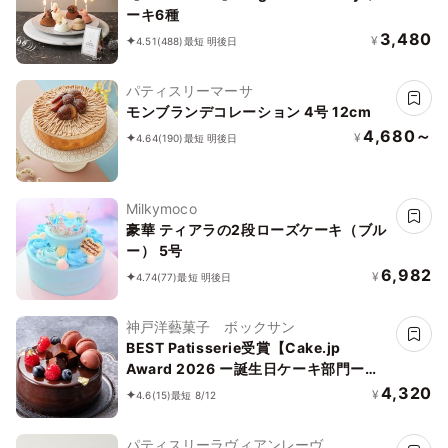
ーキ6種
3,480
¥
4.51
(488)
最短 明後日
パティスリーマーサ
モンブランデコレーション 4号 12cm
4,680～
¥
4.64
(190)
最短 明後日
Milkymoco
豪華 ティアラの2段ローズケーキ（ブル
ー） 5号
6,982
¥
4.74
(77)
最短 明後日
神戸洋藝菓子 ボックサン
BEST Patisserie受賞【Cake.jp
Award 2026 ー誕生日ケーキ部門ー】
【神戸洋藝菓子ボックサン】ショコラ・
4,320
¥
4.6
(15)
最短 8/12
マカロン プレミアム 4号 誕生日
パティスリーラヴィアンレーヴ