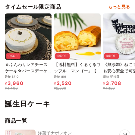
タイムセール限定商品
もっと見る
10%OFF
10%OFF
10%OFF
☆ふんわりレアチーズ
【送料無料】くるくるワ
《無添加》ねこ
ケーキ☆バースデーケ
ッフル「マンゴー」【夏
も安心安全で可
ーキや記念日ギフトやお
のロールケーキ】
キをプレゼント 
最短 8/10
最短 8/9
最短 明後日
3,960
2,520
3,708
祝いプレゼントにも♪ 5
¥
¥
¥
¥
4,400
¥
2,800
¥
4,120
号/
誕生日ケーキ
商品一覧
洋菓子ナポレオン