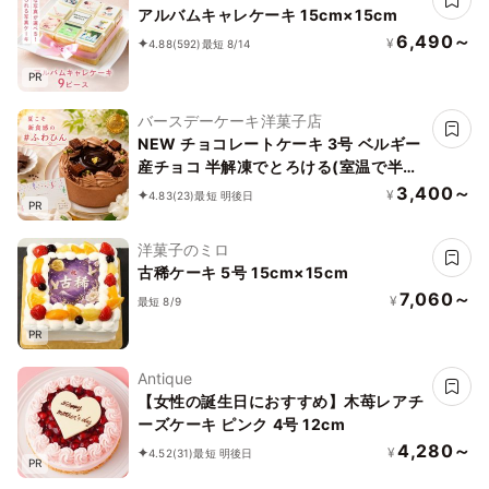
アルバムキャレケーキ 15cm×15cm
6,490～
¥
4.88
(592)
最短 8/14
PR
バースデーケーキ洋菓子店
NEW チョコレートケーキ 3号 ベルギー
産チョコ 半解凍でとろける(室温で半解
凍していただくと、外はふんわり、中は
3,400～
¥
4.83
(23)
最短 明後日
PR
ひんやりとした食感をお楽しみいただけ
ます)濃厚クーベルチュールチョコ バー
洋菓子のミロ
スデーケーキ お誕生日ケーキ アニバー
古稀ケーキ 5号 15cm×15cm
サリーカード #ふわひん純生ショコラ
7,060～
¥
最短 8/9
PR
Antique
【女性の誕生日におすすめ】木苺レアチ
ーズケーキ ピンク 4号 12cm
4,280～
¥
4.52
(31)
最短 明後日
PR