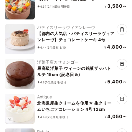
3,560～
¥
4.57
(241)
最短 明後日
パティスリーラヴィアンレーヴ
【都内の人気店・パティスリーラヴィア
ンレーヴ】チョコレートケーキ 4号
12cm
4,800～
¥
4.44
(34)
最短 8/10
洋菓子店カサミンゴー
最高級洋菓子 ウィーンの銘菓ザッハト
ルテ 15cm (記念日＆)
5,400～
¥
4.8
(10)
最短 明後日
Antique
北海道産生クリームを使用☆ 生クリー
ムいちごデコレーション 4号 12cm
4,050～
¥
4.49
(79)
最短 明後日
PR
Rstyle