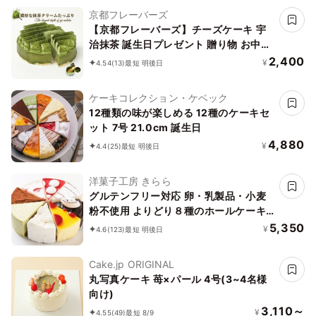
京都フレーバーズ
【京都フレーバーズ】チーズケーキ 宇
治抹茶 誕生日プレゼント 贈り物 お中元
2026
2,400
¥
4.54
(13)
最短 明後日
ケーキコレクション・ケベック
12種類の味が楽しめる 12種のケーキセ
ット 7号 21.0cm 誕生日
4,880
¥
4.4
(25)
最短 明後日
洋菓子工房 きらら
グルテンフリー対応 卵・乳製品・小麦
粉不使用 よりどり８種のホールケーキ
5号 15cm
5,350
¥
4.6
(123)
最短 明後日
Cake.jp ORIGINAL
丸写真ケーキ 苺×パール 4号(3~4名様
向け)
3,110～
¥
4.55
(49)
最短 8/9