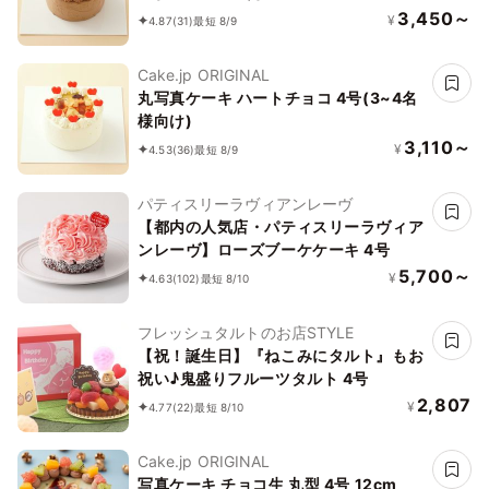
3,450～
¥
4.87
(31)
最短 8/9
Cake.jp ORIGINAL
丸写真ケーキ ハートチョコ 4号(3~4名
様向け)
3,110～
¥
4.53
(36)
最短 8/9
パティスリーラヴィアンレーヴ
【都内の人気店・パティスリーラヴィア
ンレーヴ】ローズブーケケーキ 4号
5,700～
¥
4.63
(102)
最短 8/10
フレッシュタルトのお店STYLE
【祝！誕生日】『ねこみにタルト』もお
祝い♪鬼盛りフルーツタルト 4号
2,807
¥
4.77
(22)
最短 8/10
Cake.jp ORIGINAL
写真ケーキ チョコ生 丸型 4号 12cm