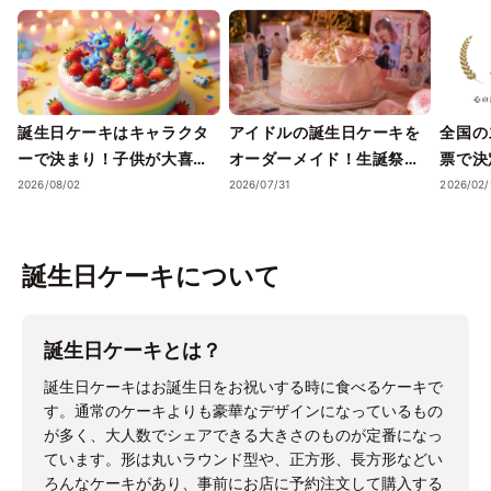
誕生日ケーキはキャラクタ
アイドルの誕生日ケーキを
全国の
ーで決まり！子供が大喜び
オーダーメイド！生誕祭を
票で決定
する最新トレンドと人気店
彩る豪華デザインと選び方
Awar
2026/08/02
2026/07/31
2026/02/
発表―
生日ケ
ツの名
誕生日ケーキについて
誕生日ケーキとは？
誕生日ケーキはお誕生日をお祝いする時に食べるケーキで
す。通常のケーキよりも豪華なデザインになっているもの
が多く、大人数でシェアできる大きさのものが定番になっ
ています。形は丸いラウンド型や、正方形、長方形などい
ろんなケーキがあり、事前にお店に予約注文して購入する