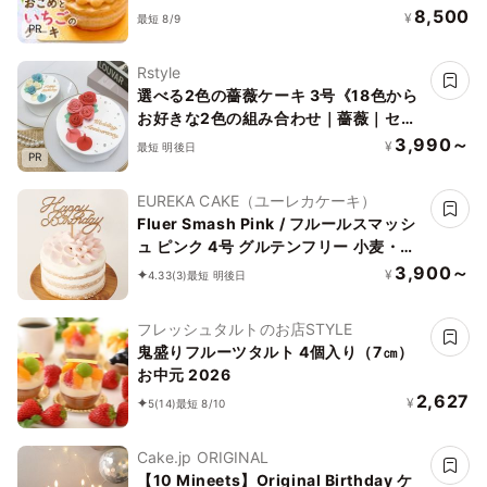
ーガン、グルテンフリー、ハラール、プ
8,500
¥
最短 8/9
PR
ラントベース
Rstyle
選べる2色の薔薇ケーキ 3号《18色から
お好きな2色の組み合わせ｜薔薇｜セン
イルケーキ｜メッセージ｜韓国》
3,990～
¥
最短 明後日
PR
EUREKA CAKE（ユーレカケーキ）
Fluer Smash Pink / フルールスマッシ
ュ ピンク 4号 グルテンフリー 小麦・乳
不使用 着色料不使用
3,900～
¥
4.33
(3)
最短 明後日
フレッシュタルトのお店STYLE
鬼盛りフルーツタルト 4個入り（7㎝）
お中元 2026
2,627
¥
5
(14)
最短 8/10
Cake.jp ORIGINAL
【10 Mineets】Original Birthday ケ