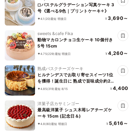
◻︎パステルグラデーション写真ケーキ 3
号《選べる9色｜プリントケーキ✧》
3,690～
¥
4.1
(20)
最短 明後日
sweets &cafe Fika
動物マカロンチョコ生ケーキ 10個付き
5号 15cm
4,260～
¥
4.75
(229)
最短 明後日
熟成バスクチーズケーキ
ヒルナンデスでお取り寄せスイーツ1位
を獲得！誕生日に 熟成で旨味成分約2
倍！グルテンフリーの「熟成バスクチー
4,400
¥
4.85
(319)
最短 8/15
ズケーキ」 誕生日プレゼント
洋菓子店カサミンゴー
最高級洋菓子 シュス木苺レアチーズケ
ーキ 15cm (記念日＆)
5,616～
¥
4.8
(80)
最短 明後日