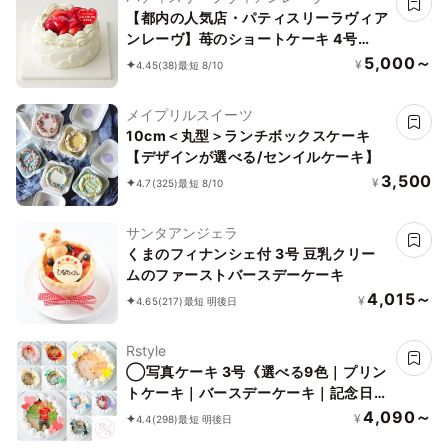
【都内の人気店・パティスリーラヴィア
ンレーヴ】苺のショートケーキ 4号
12cm
5,000～
¥
4.45
(38)
最短 8/10
メイプリルスイーツ
10cm＜丸型＞ランチボックスケーキ
【デザインが選べる/センイルケーキ】
3,500
¥
4.7
(325)
最短 8/10
サンタアンジェラ
くまのフィナンシェ付 3号 豆乳クリー
ムのファーストバースデーケーキ
4,015～
¥
4.65
(217)
最短 明後日
Rstyle
◯写真ケーキ 3号《選べる9色｜プリン
トケーキ｜バースデーケーキ｜記念日な
どのお祝いに♪》
4,090～
¥
4.4
(298)
最短 明後日