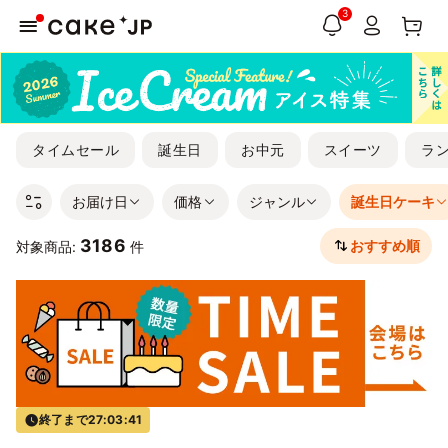
3
タイムセール
誕生日
お中元
スイーツ
ラ
お届け日
価格
ジャンル
誕生日ケーキ
3186
おすすめ順
対象商品:
件
終了まで
27:03:40