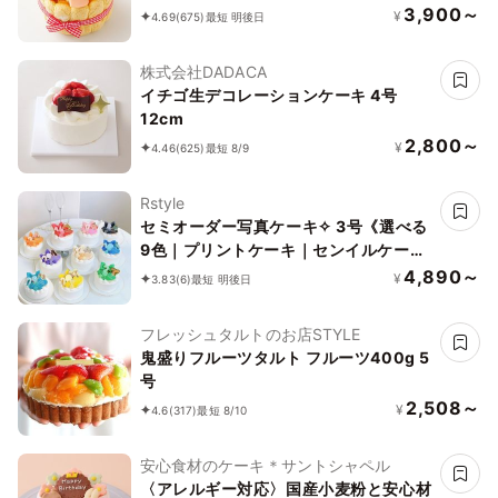
3,900～
¥
4.69
(675)
最短 明後日
株式会社DADACA
イチゴ生デコレーションケーキ 4号
12cm
2,800～
¥
4.46
(625)
最短 8/9
Rstyle
セミオーダー写真ケーキ✧ 3号《選べる
9色｜プリントケーキ｜センイルケーキ
｜リボン｜薔薇｜お好きなお写真と数字
4,890～
¥
3.83
(6)
最短 明後日
で✧》
フレッシュタルトのお店STYLE
鬼盛りフルーツタルト フルーツ400g 5
号
2,508～
¥
4.6
(317)
最短 8/10
安心食材のケーキ＊サントシャペル
〈アレルギー対応〉国産小麦粉と安心材