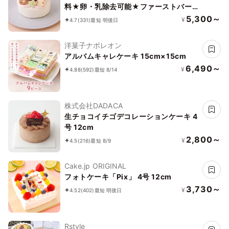
料★卵・乳除去可能★ファーストバー
スデーケーキ 4号 12cm王冠の数字は選
5,300～
¥
4.7
(331)
最短 明後日
べます♪
洋菓子ナポレオン
アルバムキャレケーキ 15cm×15cm
6,490～
¥
4.88
(592)
最短 8/14
株式会社DADACA
生チョコイチゴデコレーションケーキ 4
号 12cm
2,800～
¥
4.5
(216)
最短 8/9
Cake.jp ORIGINAL
フォトケーキ「Pix」 4号 12cm
3,730～
¥
4.52
(402)
最短 明後日
Rstyle