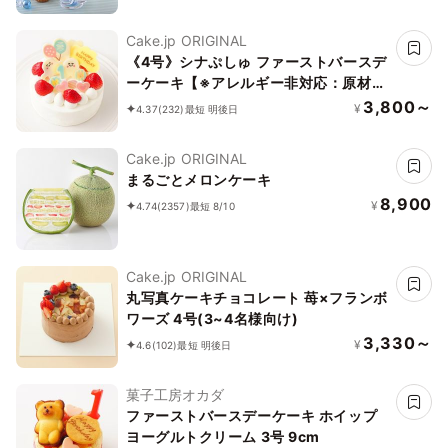
Cake.jp ORIGINAL
《4号》シナぷしゅ ファーストバースデ
ーケーキ【※アレルギー非対応：原材料
の一部に、小麦・卵・乳成分・大豆を含
3,800～
¥
4.37
(232)
最短 明後日
む】
Cake.jp ORIGINAL
まるごとメロンケーキ
8,900
¥
4.74
(2357)
最短 8/10
Cake.jp ORIGINAL
丸写真ケーキチョコレート 苺×フランボ
ワーズ 4号(3~4名様向け)
3,330～
¥
4.6
(102)
最短 明後日
菓子工房オカダ
ファーストバースデーケーキ ホイップ
ヨーグルトクリーム 3号 9cm