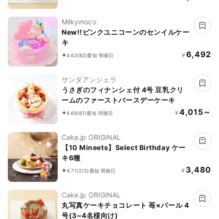
Milkymoco
New!!ピンクユニコーンのセンイルケー
キ
6,492
¥
4.62
(82)
最短 明後日
サンタアンジェラ
うさぎのフィナンシェ付 4号 豆乳クリ
ームのファーストバースデーケーキ
4,015～
¥
4.66
(61)
最短 明後日
Cake.jp ORIGINAL
【10 Mineets】Select Birthday ケー
キ6種
3,480
¥
4.71
(212)
最短 明後日
Cake.jp ORIGINAL
丸写真ケーキチョコレート 苺×パール 4
号(3~4名様向け)