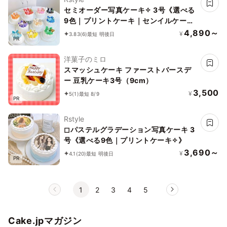
セミオーダー写真ケーキ✧ 3号《選べる
9色｜プリントケーキ｜センイルケーキ
｜リボン｜薔薇｜お好きなお写真と数字
4,890～
¥
3.83
(6)
最短 明後日
PR
で✧》
洋菓子のミロ
スマッシュケーキ ファーストバースデ
ー 豆乳ケーキ3号（9cm）
3,500
¥
5
(1)
最短 8/9
PR
Rstyle
◻︎パステルグラデーション写真ケーキ 3
号《選べる9色｜プリントケーキ✧》
3,690～
¥
4.1
(20)
最短 明後日
PR
1
2
3
4
5
Cake.jpマガジン