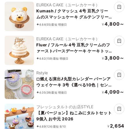
EUREKA CAKE（ユーレカケーキ）
Kumash / クマッシュ 4号 豆乳クリー
ムのスマッシュケーキ グルテンフリー
小麦不使用
4,800～
¥
4.64
(55)
最短 明後日
EUREKA CAKE（ユーレカケーキ）
Fluer / フルール 4号 豆乳クリームのフ
ァーストバースデーケーキ ケーキトッ
パー付き グルテンフリー 小麦・乳不使
3,800～
¥
4.62
(159)
最短 明後日
用
Rstyle
◻︎燃える演出♪丸型カレンダー バーンア
ウェイケーキ 3号《選べる10色｜セン
イルケーキ｜韓国｜お好きな日付とメッ
4,090～
¥
4.05
(39)
最短 明後日
セージ｜サプライズ》
フレッシュタルトのお店STYLE
【夏バージョン】ねこみにタルトセット
9個入 お中元 2026
2,654
¥
4.69
(124)
最短 8/10