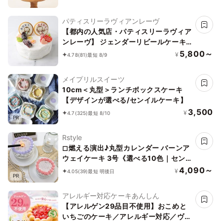
パティスリーラヴィアンレーヴ
【都内の人気店・パティスリーラヴィア
ンレーヴ】 ジェンダーリビールケーキ
4号 12cm
5,800～
¥
4.78
(81)
最短 8/9
メイプリルスイーツ
10cm＜丸型＞ランチボックスケーキ
【デザインが選べる/センイルケーキ】
3,500
¥
4.7
(325)
最短 8/10
PR
Rstyle
◻︎燃える演出♪丸型カレンダー バーンア
ウェイケーキ 3号《選べる10色｜セン
イルケーキ｜韓国｜お好きな日付とメッ
4,090～
¥
4.05
(39)
最短 明後日
PR
セージ｜サプライズ》
アレルギー対応ケーキあんしん
【アレルゲン29品目不使用】おこめと
いちごのケーキ／アレルギー対応／ヴィ