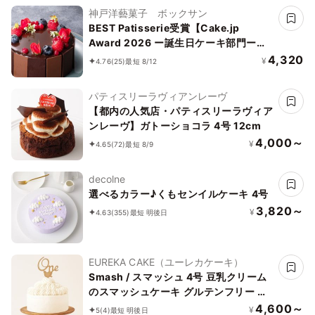
神戸洋藝菓子 ボックサン
BEST Patisserie受賞【Cake.jp
Award 2026 ー誕生日ケーキ部門ー】
【神戸洋藝菓子ボックサン】ショコラ・
4,320
¥
4.76
(25)
最短 8/12
フルール・レリーフ 4号 誕生日
パティスリーラヴィアンレーヴ
【都内の人気店・パティスリーラヴィア
ンレーヴ】ガトーショコラ 4号 12cm
4,000～
¥
4.65
(72)
最短 8/9
decolne
選べるカラー♪くもセンイルケーキ 4号
3,820～
¥
4.63
(355)
最短 明後日
EUREKA CAKE（ユーレカケーキ）
Smash / スマッシュ 4号 豆乳クリーム
のスマッシュケーキ グルテンフリー 小
麦・乳不使用
4,600～
¥
5
(4)
最短 明後日