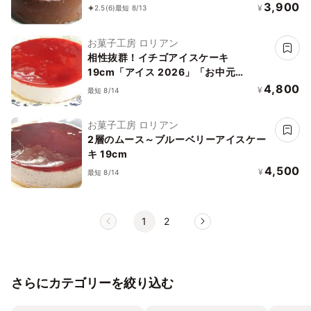
2026」
3,900
¥
2.5
(6)
最短 8/13
お菓子工房 ロリアン
相性抜群！イチゴアイスケーキ
19cm「アイス 2026」「お中元
2026」
4,800
¥
最短 8/14
お菓子工房 ロリアン
2層のムース～ブルーベリーアイスケー
キ 19cm
4,500
¥
最短 8/14
1
2
さらにカテゴリーを絞り込む