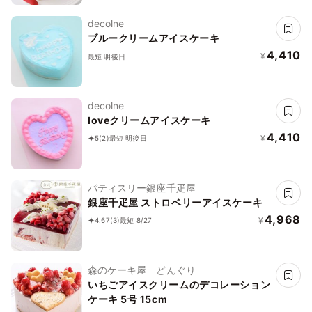
decolne
ブルークリームアイスケーキ
4,410
¥
最短 明後日
decolne
loveクリームアイスケーキ
4,410
¥
5
(2)
最短 明後日
パティスリー銀座千疋屋
銀座千疋屋 ストロベリーアイスケーキ
4,968
¥
4.67
(3)
最短 8/27
森のケーキ屋 どんぐり
いちごアイスクリームのデコレーション
ケーキ 5号 15cm