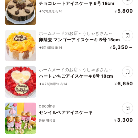
チョコレートアイスケーキ 6号 18cm
5,800
¥
5
(3)
最短 8/16
ホームメードのお店～うしゃぎさん～
卵除去 マンゴーアイスケーキ 5号 15cm
5,350～
¥
5
(1)
最短 8/14
ホームメードのお店～うしゃぎさん～
ハートいちごアイスケーキ6号 18cm
6,650
¥
4.78
(9)
最短 8/14
decolne
センイルベアアイスケーキ
3,300
¥
最短 明後日