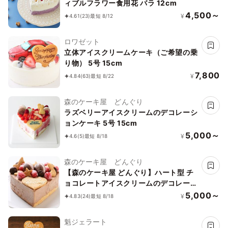
ィブルフラワー食用花 バラ 12cm
4,500～
¥
4.61
(23)
最短 8/12
ロワゼット
立体アイスクリームケーキ（ご希望の乗
り物） 5号 15cm
7,800
¥
4.84
(63)
最短 8/22
森のケーキ屋 どんぐり
ラズベリーアイスクリームのデコレーシ
ョンケーキ 5号 15cm
5,000～
¥
4.6
(5)
最短 8/18
森のケーキ屋 どんぐり
【森のケーキ屋 どんぐり】ハート型 チ
ョコレートアイスクリームのデコレーシ
ョンケーキ 5号 15cm
5,000～
¥
4.83
(24)
最短 8/18
魁ジェラート