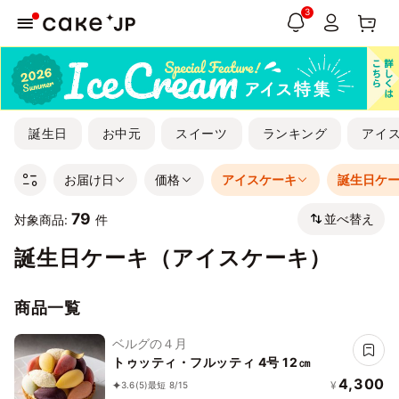
3
誕生日
お中元
スイーツ
ランキング
アイ
お届け日
価格
アイスケーキ
誕生日ケ
79
並べ替え
対象商品:
件
誕生日ケーキ（アイスケーキ）
商品一覧
ベルグの４月
トゥッティ・フルッティ 4号 12㎝
4,300
¥
3.6
(5)
最短 8/15