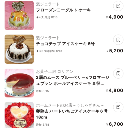
魁ジェラート
フローズンヨーグルト ケーキ
4,900
¥
4
(1)
最短 8/15
魁ジェラート
チョコチップ アイスケーキ 5号
5,200
¥
3.67
(6)
最短 8/13
お菓子工房 ロリアン
2層のムース ブルーベリー×フロマージ
ュブラン ホールアイスケーキ 直径
19cm 高さ5cm「アイス 2026」「お中
4,800
¥
最短 8/15
元2026」
ホームメードのお店～うしゃぎさん～
卵除去 ハートいちごアイスケーキ６号
18cm
6,700
¥
最短 8/14