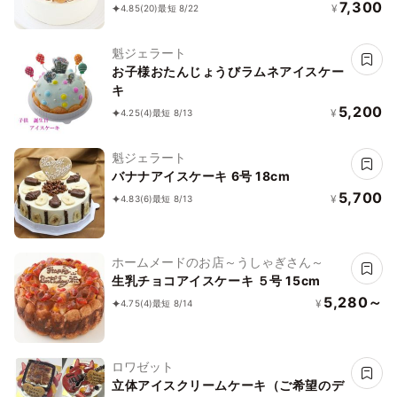
7,300
¥
4.85
(20)
最短 8/22
魁ジェラート
お子様おたんじょうびラムネアイスケー
キ
5,200
¥
4.25
(4)
最短 8/13
魁ジェラート
バナナアイスケーキ 6号 18cm
5,700
¥
4.83
(6)
最短 8/13
ホームメードのお店～うしゃぎさん～
生乳チョコアイスケーキ ５号 15cm
5,280～
¥
4.75
(4)
最短 8/14
ロワゼット
立体アイスクリームケーキ（ご希望のデ