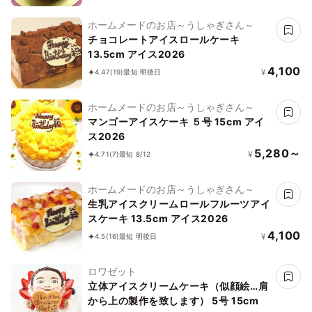
ホームメードのお店～うしゃぎさん～
チョコレートアイスロールケーキ
13.5cm アイス2026
4,100
¥
4.47
(19)
最短 明後日
ホームメードのお店～うしゃぎさん～
マンゴーアイスケーキ ５号 15cm アイ
ス2026
5,280～
¥
4.71
(7)
最短 8/12
ホームメードのお店～うしゃぎさん～
生乳アイスクリームロールフルーツアイ
スケーキ 13.5cm アイス2026
4,100
¥
4.5
(16)
最短 明後日
ロワゼット
立体アイスクリームケーキ（似顔絵…肩
から上の製作を致します） 5号 15cm