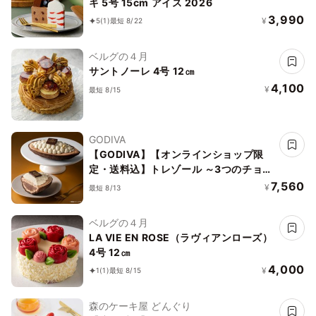
キ 5号 15cm アイス 2026
3,990
¥
5
(1)
最短 8/22
ベルグの４月
サントノーレ 4号 12㎝
4,100
¥
最短 8/15
GODIVA
【GODIVA】【オンラインショップ限
定・送料込】トレゾール ～3つのチョコ
レートを楽しむアイスケーキ～ お中元
7,560
¥
最短 8/13
2026
ベルグの４月
LA VIE EN ROSE（ラヴィアンローズ）
4号 12㎝
4,000
¥
1
(1)
最短 8/15
森のケーキ屋 どんぐり