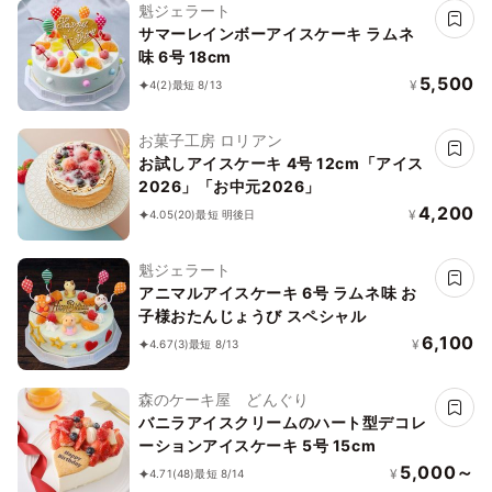
魁ジェラート
サマーレインボーアイスケーキ ラムネ
味 6号 18cm
5,500
¥
4
(2)
最短 8/13
お菓子工房 ロリアン
お試しアイスケーキ 4号 12cm「アイス
2026」「お中元2026」
4,200
¥
4.05
(20)
最短 明後日
魁ジェラート
アニマルアイスケーキ 6号 ラムネ味 お
子様おたんじょうび スペシャル
6,100
¥
4.67
(3)
最短 8/13
森のケーキ屋 どんぐり
バニラアイスクリームのハート型デコレ
ーションアイスケーキ 5号 15cm
5,000～
¥
4.71
(48)
最短 8/14