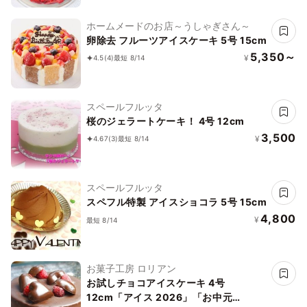
ホームメードのお店～うしゃぎさん～
卵除去 フルーツアイスケーキ 5号 15cm
5,350～
¥
4.5
(4)
最短 8/14
スペールフルッタ
桜のジェラートケーキ！ 4号 12cm
3,500
¥
4.67
(3)
最短 8/14
スペールフルッタ
スペフル特製 アイスショコラ 5号 15cm
4,800
¥
最短 8/14
お菓子工房 ロリアン
お試しチョコアイスケーキ 4号
12cm「アイス 2026」「お中元