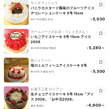
サンタアンジェラ
バニラカスタード風味のフルーツアイス
デコレーションケーキ 5号 15cm
5,030
¥
4.75
(4)
最短 8/23
ホームメードのお店～うしゃぎさん～
いちごアイスケーキ 5号 15cm アイス
2026
5,280～
¥
4.69
(16)
最短 明後日
魁ジェラート
苺のミルフィーユアイスケーキ 5号
5,500
¥
4.94
(17)
最短 8/13
お菓子工房 ロリアン
生チョコアイスケーキ 5号 15cm「アイ
ス 2026」「お中元2026」
4,800～
¥
最短 明後日