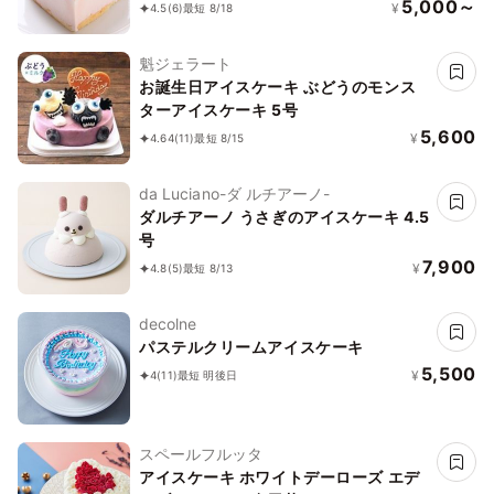
5,000～
¥
4.5
(6)
最短 8/18
魁ジェラート
お誕生日アイスケーキ ぶどうのモンス
ターアイスケーキ 5号
5,600
¥
4.64
(11)
最短 8/15
da Luciano-ダ ルチアーノ-
ダルチアーノ うさぎのアイスケーキ 4.5
号
7,900
¥
4.8
(5)
最短 8/13
decolne
パステルクリームアイスケーキ
5,500
¥
4
(11)
最短 明後日
スペールフルッタ
アイスケーキ ホワイトデーローズ エデ