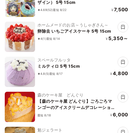
ザイン） 5号 15cm
7,500
¥
4.69
(52)
最短 8/22
ホームメードのお店～うしゃぎさん～
卵除去 いちごアイスケーキ 5号 15cm
5,350～
¥
4
(1)
最短 8/14
スペールフルッタ
ミルティロ 5号 15cm
4,800
¥
4.8
(5)
最短 8/17
森のケーキ屋 どんぐり
【森のケーキ屋 どんぐり】ごろごろマ
ンゴーのアイスクリームデコレーション
ケーキ 5号 15cm
6,000
¥
最短 8/18
魁ジェラート