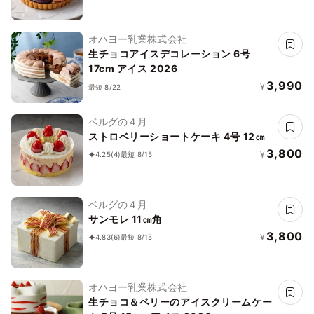
オハヨー乳業株式会社
生チョコアイスデコレーション 6号
17cm アイス 2026
3,990
¥
最短 8/22
ベルグの４月
ストロベリーショートケーキ 4号 12㎝
3,800
¥
4.25
(4)
最短 8/15
ベルグの４月
サンモレ 11㎝角
3,800
¥
4.83
(6)
最短 8/15
オハヨー乳業株式会社
生チョコ＆ベリーのアイスクリームケー