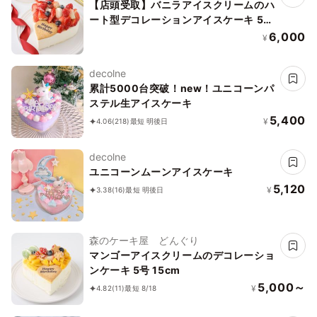
【店頭受取】バニラアイスクリームのハ
ート型デコレーションアイスケーキ 5号
15cm
6,000
¥
decolne
累計5000台突破！new！ユニコーンパ
ステル生アイスケーキ
5,400
¥
4.06
(218)
最短 明後日
decolne
ユニコーンムーンアイスケーキ
5,120
¥
3.38
(16)
最短 明後日
森のケーキ屋 どんぐり
マンゴーアイスクリームのデコレーショ
ンケーキ 5号 15cm
5,000～
¥
4.82
(11)
最短 8/18