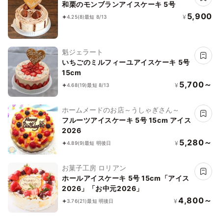
和栗のモンブランアイスケーキ 5号
5,900
¥
4.25
(8)
最短 8/13
魁ジェラート
いちごのミルフィーユアイスケーキ 5号
15cm
5,700～
¥
4.68
(19)
最短 8/13
ホームメードのお店～うしゃぎさん～
フルーツアイスケーキ 5号 15cm アイス
2026
5,280～
¥
4.89
(9)
最短 明後日
お菓子工房 ロリアン
ホールアイスケーキ 5号 15cm「アイス
2026」「お中元2026」
4,800～
¥
3.76
(21)
最短 明後日