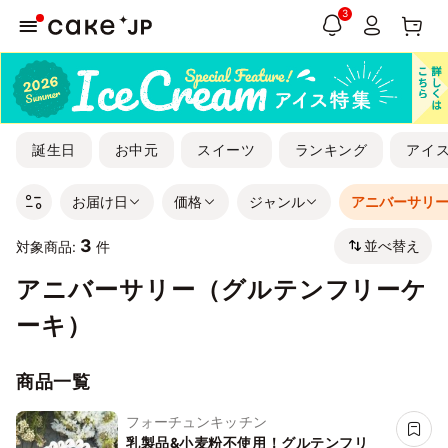
3
誕生日
お中元
スイーツ
ランキング
アイ
お届け日
価格
ジャンル
アニバーサリ
3
並べ替え
対象商品:
件
アニバーサリー（グルテンフリーケ
ーキ）
商品一覧
フォーチュンキッチン
乳製品&小麦粉不使用！グルテンフリ