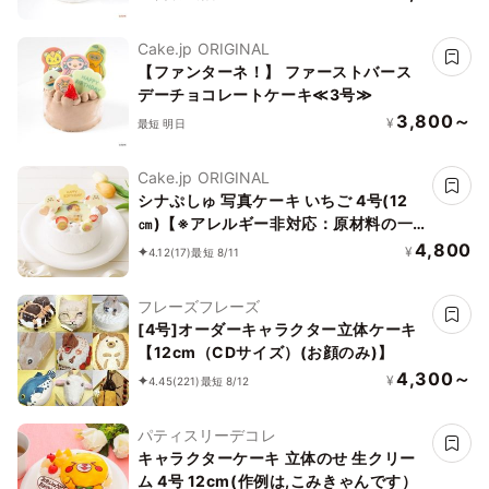
Cake.jp ORIGINAL
【ファンターネ！】 ファーストバース
デーチョコレートケーキ≪3号≫
3,800～
¥
最短 明日
Cake.jp ORIGINAL
シナぷしゅ 写真ケーキ いちご 4号(12
㎝)【※アレルギー非対応：原材料の一
部に、小麦・卵・乳成分・大豆を含む】
4,800
¥
4.12
(17)
最短 8/11
フレーズフレーズ
[4号]オーダーキャラクター立体ケーキ
【12cm（CDサイズ）(お顔のみ)】
4,300～
¥
4.45
(221)
最短 8/12
パティスリーデコレ
キャラクターケーキ 立体のせ 生クリー
ム 4号 12cm(作例は,こみきゃんです）