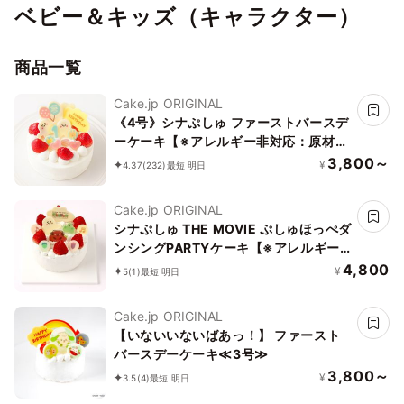
ベビー＆キッズ（キャラクター）
商品一覧
Cake.jp ORIGINAL
《4号》シナぷしゅ ファーストバースデ
ーケーキ【※アレルギー非対応：原材料
の一部に、小麦・卵・乳成分・大豆を含
3,800～
¥
4.37
(232)
最短 明日
む】
Cake.jp ORIGINAL
シナぷしゅ THE MOVIE ぷしゅほっぺダ
ンシングPARTYケーキ【※アレルギー
非対応：原材料の一部に、小麦・卵・乳
4,800
¥
5
(1)
最短 明日
成分・大豆を含む】
Cake.jp ORIGINAL
【いないいないばあっ！】 ファースト
バースデーケーキ≪3号≫
3,800～
¥
3.5
(4)
最短 明日