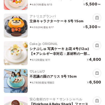
5,500～
¥
4.8
(109)
最短 8/13
アトリエグランパ
立体キャラクターケーキ 5号 15cm
5,300～
¥
4.55
(204)
最短 8/17
Cake.jp ORIGINAL
シナぷしゅ 写真ケーキ お花 4号(12㎝)
【※アレルギー非対応：原材料の一部
に、小麦・卵・乳成分・大豆を含む】
4,800
¥
4.1
(29)
最短 8/11
♡Le Lis♡
不思議の国のアリス 5号 15cm
6,500
¥
4.79
(56)
最短 明後日
安心食材のケーキ＊サントシャペル
【Pinkfong＆Baby Shark】ファース