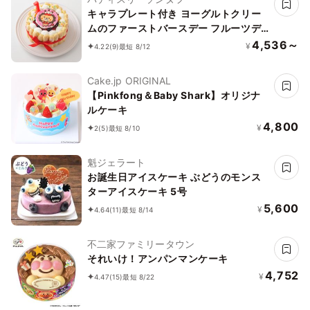
キャラプレート付き ヨーグルトクリー
ムのファーストバースデー フルーツデ
コレーション 4号 12cm
4,536～
¥
4.22
(9)
最短 8/12
Cake.jp ORIGINAL
【Pinkfong＆Baby Shark】オリジナ
ルケーキ
4,800
¥
2
(5)
最短 8/10
魁ジェラート
お誕生日アイスケーキ ぶどうのモンス
ターアイスケーキ 5号
5,600
¥
4.64
(11)
最短 8/14
不二家ファミリータウン
それいけ！アンパンマンケーキ
4,752
¥
4.47
(15)
最短 8/22