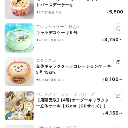
トバースデーケーキ
5,500
¥
3.71
(7)
最短 明日
フレッシュケーキ愛之助
キャラデコケーキ５号
3,750～
¥
4.33
(15)
最短 8/14
コクシネル
立体キャラクターデコレーションケーキ
5号 15cm
8,100～
¥
4.29
(41)
最短 8/10
パティスリー フレーズ·フレーズ
【店頭受取】[4号]オーダーキャラクタ
ー立体ケーキ【12cm（CDサイズ）(お
顔のみ)】
4,150～
¥
パティスリーソンヌフ