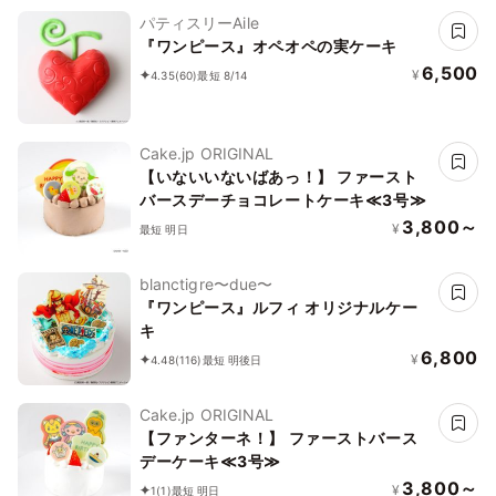
パティスリーAile
『ワンピース』オペオペの実ケーキ
6,500
¥
4.35
(60)
最短 8/14
Cake.jp ORIGINAL
【いないいないばあっ！】 ファースト
バースデーチョコレートケーキ≪3号≫
3,800～
¥
最短 明日
blanctigre〜due〜
『ワンピース』ルフィ オリジナルケー
キ
6,800
¥
4.48
(116)
最短 明後日
Cake.jp ORIGINAL
【ファンターネ！】 ファーストバース
デーケーキ≪3号≫
3,800～
¥
1
(1)
最短 明日