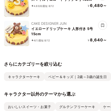
6,480～
¥
4.83
(6)
最短 8/12
CAKE DESIGNER JUN
イエロードリップケーキ 人形付き 5号
15cm
8,640～
¥
4
(1)
最短 8/12
さらにカテゴリーを絞り込む
キャラクターケーキ
ベビー＆キッズ｜2歳～3歳の誕生日
キャラクター以外のテーマから選ぶ
おいしいスイーツ・お菓子
グルテンフリーケーキ
ケー