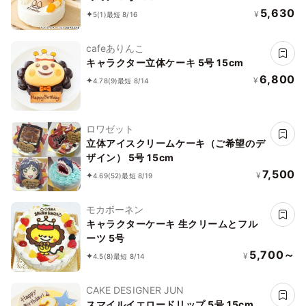
5,630
¥
5
(1)
最短 8/16
cafeありんこ
キャラクター立体ケーキ 5号 15cm
6,800
¥
4.78
(9)
最短 8/14
ロワゼット
立体アイスクリームケーキ（ご希望のデ
ザイン） 5号 15cm
7,500
¥
4.69
(52)
最短 8/19
モカボーネン
キャラクターケーキ 生クリームとフル
ーツ 5号
5,700～
¥
4.5
(8)
最短 8/14
CAKE DESIGNER JUN
スマイルイエロードリップ 5号 15cm