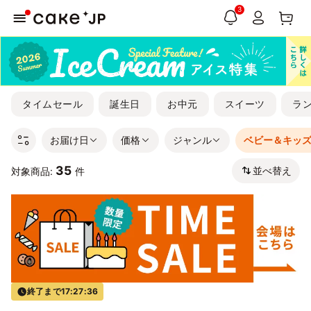
3
タイムセール
誕生日
お中元
スイーツ
ラ
お届け日
価格
ジャンル
ベビー＆キッ
35
並べ替え
対象商品:
件
終了まで
17:27:35