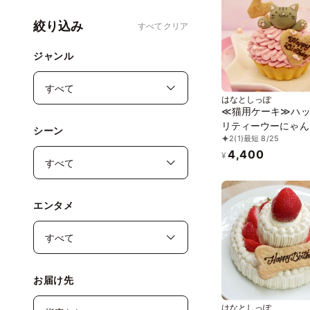
絞り込み
すべてクリア
ジャンル
はなとしっぽ
≪猫用ケーキ≫ハ
リティーウーにゃん
シーン
2
(1)
最短 8/25
日 お祝い 無添加
4,400
¥
エンタメ
お届け先
はなとしっぽ