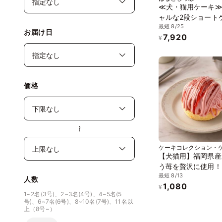
≪犬・猫用ケーキ
ャルな2段ショート
最短 8/25
☆ハッピーゴージャ
お届け日
7,920
生日 お祝い 無添加
¥
リー 安心安全 グル
リー
価格
〜
ケーキコレクション・
【犬猫用】福岡県産
う苺を贅沢に使用！
最短 8/13
美「あまおう」苺モ
人数
1,080
ン バースデーケーキ
¥
1~2名(3号)、2~3名(4号)、4~5名(5
日ケーキ
号)、6~7名(6号)、8~10名(7号)、11名以
上（8号~）