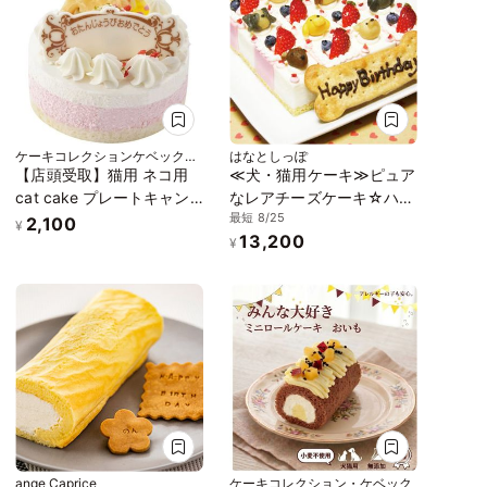
ケーキコレクションケベック本
はなとしっぽ
店
【店頭受取】猫用 ネコ用
≪犬・猫用ケーキ≫ピュア
cat cake プレートキャン
なレアチーズケーキ☆ハッ
最短 8/25
ドル付き！ 誕生日ケーキ
ピーキャレ 誕生日 お祝い
2,100
¥
13,200
ペットケーキ バースデー
無添加
¥
ケーキ
ange Caprice
ケーキコレクション・ケベック