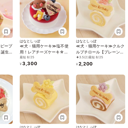
はなとしっぽ
はなとしっぽ
ッピープ
≪犬・猫用ケーキ≫塩不使
≪犬・猫用ケーキ≫クルク
 誕生
用！レアチーズケーキ☆ハ
ルプチロール【プレーン】
最短 8/25
3.5
(2)
最短 8/25
ッピーピュアチーズ【プチ
誕生日 お祝い 無添加 乳糖
3,300
2,200
サイズ】 誕生日グルテン
フリー 安心安全
¥
¥
フリー お祝い 無添加 乳糖
フリー 安心安全
はなとしっぽ
はなとしっぽ