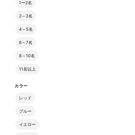
1〜2名
2～3名
4～5名
6～7名
8～10名
11名以上
カラー
レッド
ブルー
イエロー