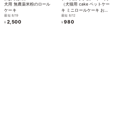
犬用 無農薬米粉のロール
（犬猫用 cake ペットケー
ケーキ
キ ミニロールケーキ おい
最短 8/19
最短 8/12
も ペット用 誕生日 記念日
2,500
980
¥
¥