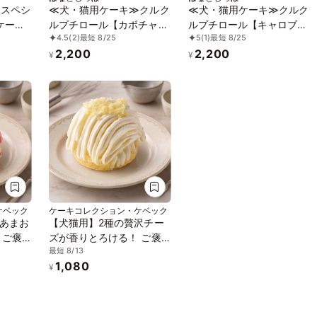
≫スペシ
≪犬・猫用ケーキ≫クルク
≪犬・猫用ケーキ≫クルク
ケーキ
ルプチロール【カボチャ】
ルプチロール【キャロブ】
4.5
(2)
最短 8/25
5
(1)
最短 8/25
ス 誕
誕生日 お祝い 無添加 乳糖
誕生日 お祝い 無添加 乳糖
2,200
2,200
 乳糖フ
フリー 安心安全
フリー 安心安全
¥
¥
テンフ
ケベック
ケーキコレクション・ケベック
あまお
【犬猫用】2種の贅沢チー
 ご褒
ズが香りとろける！ ご褒
最短 8/13
ンブラ
美モンブラン 2種のチーズ
1,080
 誕生
味 バースデーケーキ 誕生
¥
日ケーキ