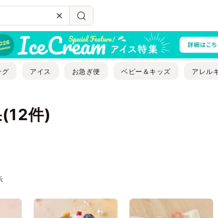
ング
アイス
お急ぎ便
ベビー＆キッズ
アレル
(12件)
示