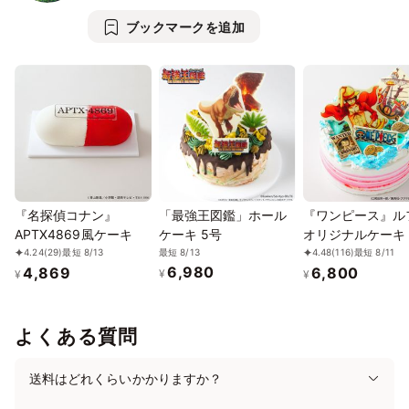
・お花クッキー（プレーン）・・・4枚
ブックマークを追加
・星型クッキー（ビーツ）・・・5枚
・星型クッキー（バタフライピー）・・・5枚
・スクエアクッキー（プレーン）・・・1枚
・スクエアクッキー（かぼちゃ）・・・2枚
※「ビーツ」「ほうれん草」「かぼちゃ」については、野菜パウ
ダーを使用しており、野菜が苦手なお子さまも食べやすい味にし
ております。
食べ終えた後、缶は小物入れとしてご使用いただけます！
『名探偵コナン』
「最強王図鑑」ホール
『ワンピース』ル
APTX4869風ケーキ
ケーキ 5号
オリジナルケーキ
お土産・プレゼントや自分へのご褒美、おやつ時間、様々なシー
最短 8/13
4.24
(29)
最短 8/13
4.48
(116)
最短 8/11
ンにオススメの一品です。
6,980
4,869
6,800
¥
¥
¥
『最強王図鑑 ～The Ultimate Tournament～』の商品一覧は
こち
ら
から！
よくある質問
©Gakken/Sai-Kyo-Oh/TX
送料はどれくらいかかりますか？