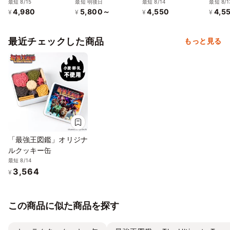
型チョコレート
最短 8/15
レートケーキ4号
最短 明後日
最短 8/14
最短 8/1
4,980
5,800～
4,550
4,5
¥
¥
¥
¥
最近チェックした商品
もっと見る
「最強王図鑑」オリジナ
ルクッキー缶
最短 8/14
3,564
¥
この商品に似た商品を探す