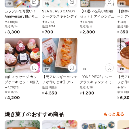
PR
PR
PR
PR
カラフルで可愛い！
SEA GLASS CANDY
【H.選べる乗り物6種
【数字
Anniversary和かろ
シーグラスキャンディ
セット】アイシングク
ー】ア
ん。～ 6個セット
ッキー クッキー 救急
ー 誕生日 ケーキ クッ
4.88
(8)
3.75
(4)
4.67
(3)
5
(3)
2026
最短 8/14
最短 8/14
車 消防車 パトカー 車
最短 明日
キー 
最短 明
3,300
700
2,800
350
プチギフト ケーキデ
ョンケ
¥
¥
¥
¥
コレーション パトカ
ルケー
ー 男の子 誕生日 ケー
菓子 
キトッピング かわい
キ
い お菓子
PR
PR
PR
PR
自由メッセージ カッ
【元アレルギーのシェ
『ONE PIECE』シー
【元ア
プケーキセット 6個入
フが作ります】アレル
グラスキャンディ（ル
フが作
ギー対応くまちゃんマ
フィ）
麦不使
最短 明後日
最短 8/16
4.79
(76)
5
(1)
最短 8/15
ドレーヌ6個入り／乳
対応ケ
最短 明
4,350
1,200
¥
¥
4,200
6,8
卵小麦不使用／ヴィー
ートケ
¥
¥
ガン／グルテンフリー
（12
対応
焼き菓子のおすすめ商品
もっと見る