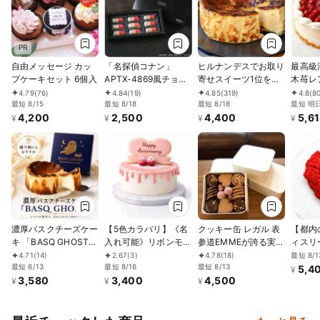
PR
自由メッセージ カッ
「名探偵コナン」
ヒルナンデスでお取り
最高級
プケーキセット 6個入
APTX-4869風チョコ
寄せスイーツ1位を獲
木苺レ
レート 9個入
得！誕生日に 熟成で
15cm
4.79
(76)
4.84
(19)
4.85
(319)
4.8
(8
最短 8/15
最短 8/18
旨味成分約2倍！グル
最短 8/18
最短 明
4,200
2,500
4,400
5,6
テンフリーの「熟成バ
¥
¥
¥
¥
スクチーズケーキ」
誕生日プレゼント
濃厚バスクチーズケー
【5色カラバリ】《名
クッキー缶 レガル 表
【都内
キ 「BASQ GHOST」
入れ可能》リボンモチ
参道EMMEが誇る実力
ィスリ
4号（12㎝）｜香ばし
ーフのドリップセンイ
の一品
ーヴ】
最短 8/1
4.71
(14)
2.67
(3)
4.78
(18)
さととろける幻のくち
最短 8/13
ルケーキ
最短 8/16
最短 8/13
ローズ
5,4
¥
3,580
3,400
4,500
どけ
号
¥
¥
¥