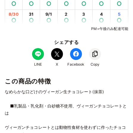
⭘
⭘
⭘
⭘
⭘
⭘
⭘
8/30
31
9/1
2
3
4
5
⭘
⭘
⭘
⭘
⭘
⭘
⭘
PM=午後のみ配達可能
9/6
7
8
9
10
11
12
⭘
⭘
⭘
⭘
⭘
⭘
⭘
シェアする
9/13
14
15
16
17
18
19
⭘
⭘
⭘
⭘
⭘
⭘
⭘
9/20
21
22
23
24
25
26
LINE
X
Facebook
Copy
⭘
⭘
✕
✕
⭘
⭘
⭘
この商品の特徴
9/27
28
29
30
10/1
2
3
⭘
⭘
⭘
⭘
⭘
⭘
⭘
なめらかな口どけのヴィーガン生チョコレート(抹茶)
10/4
5
6
7
8
9
10
⭘
⭘
⭘
⭘
⭘
⭘
⭘
■乳製品・乳化剤・白砂糖不使用、ヴィーガンチョコレートと
は
10/11
12
13
14
15
16
17
⭘
⭘
⭘
⭘
⭘
⭘
⭘
ヴィーガンチョコレートとは動物性食材を使わずに作ったチョコ
10/18
19
20
21
22
23
24