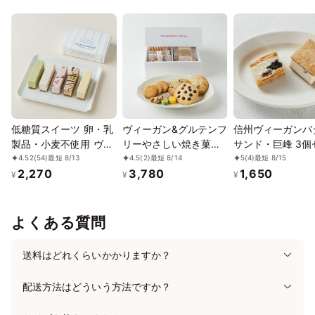
⭘
⭘
⭘
⭘
⭘
⭘
⭘
■フレーバーについて
12/20
21
22
23
24
25
26
◇抹茶
⭘
⭘
⭘
⭘
⭘
⭘
⭘
抹茶を練りこんだ濃厚な苦みと、ホワイトチョコレートのよう
12/27
28
29
30
31
1/1
2
なミルキーな後味を感じます。
⭘
⭘
⭘
⭘
⭘
⭘
⭘
1/3
4
5
6
7
8
9
⭘
⭘
⭘
⭘
⭘
⭘
⭘
低糖質スイーツ 卵・乳
ヴィーガン&グルテンフ
信州ヴィーガンバ
製品・小麦不使用 ヴィ
リーやさしい焼き菓子
サンド・巨峰 3個
1/10
11
12
13
14
15
16
ーガンローケーキ 5種5
ギフトセット（中） ※
ト《ヴィーガンス
4.52
(54)
最短 8/13
4.5
(2)
最短 8/14
5
(4)
最短 8/15
⭘
⭘
⭘
⭘
⭘
⭘
⭘
2,270
3,780
1,650
本セット《ヴィーガン
卵、乳製品、小麦粉、
ツ》《グルテンフ
¥
¥
¥
スイーツ》《ロースイ
白砂糖不使用 《ヴィー
ー》
1/17
18
19
20
21
22
23
ーツ》《グルテンフリ
ガンスイーツ》《グル
⭘
⭘
⭘
⭘
⭘
⭘
⭘
ー》《アレルギー配
テンフリー》
よくある質問
1/24
25
26
27
28
29
30
慮》
⭘
⭘
⭘
⭘
⭘
⭘
⭘
送料はどれくらいかかりますか？
1/31
2/1
2
3
4
5
6
⭘
⭘
⭘
⭘
⭘
⭘
✕
配送方法はどういう方法ですか？
2/7
8
9
10
11
12
13