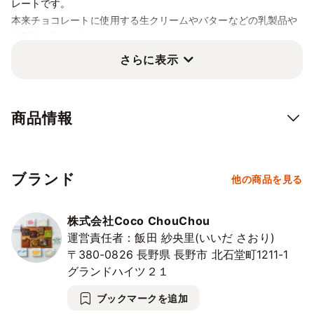
レートです。
⭘
⭘
⭘
⭘
⭘
⭘
⭘
本来チョコレートに使用する生クリームやバターなどの乳製品や
10/25
26
27
28
29
30
31
精製糖を使わず、
⭘
⭘
⭘
⭘
⭘
⭘
⭘
チョコレート特有の中毒感や甘ったるさが無いことも特徴です。
さらに表示
11/1
2
3
4
5
6
7
⭘
⭘
⭘
⭘
⭘
⭘
⭘
◇カシューナッツミルクの滑らかな口溶け
11/8
9
10
11
12
13
14
商品情報
乳製品の代わりに使うのは、手作りのカシューナッツミルク。
⭘
⭘
⭘
⭘
⭘
⭘
⭘
甘い香りで、なめらかな食感が特徴です。これをカカオ豆に含ま
11/15
16
17
18
19
20
21
れる油脂成分カカオバターと混ぜ合わせ、オリジナルで調合する
⭘
⭘
⭘
⭘
⭘
⭘
⭘
ことで、こっくりコクはありつつすっきりとした味わいに仕上が
ブランド
他の商品を見る
ります。
11/22
23
24
25
26
27
28
⭘
⭘
⭘
⭘
⭘
⭘
⭘
株式会社Coco ChouChou
◇甘味はメープルシロップで
11/29
30
12/1
2
3
4
5
運営責任者：飯田 紗央里(いいだ さおり)
⭘
⭘
⭘
⭘
⭘
⭘
⭘
〒380-0826
長野県
長野市
北石堂町1211-1
白砂糖の代わりに使っているのは、やさしい甘みのメープルシロ
12/6
7
8
9
10
11
12
グランドハイツ２１
ップ。 カエデの樹液を煮詰めたメープルシロップは、血糖値の上
⭘
⭘
⭘
⭘
⭘
⭘
⭘
昇が穏やかで、ミネラルも豊富です。
ブックマークを追加
12/13
14
15
16
17
18
19