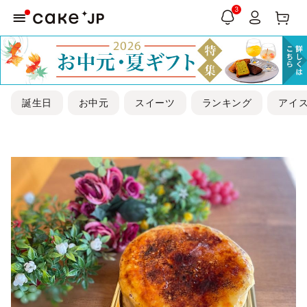
3
誕生日
お中元
スイーツ
ランキング
アイ