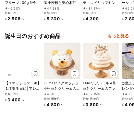
フルーツ400g 5号
産小麦粉と安心材料
チョコドリップセンイ
ーショ
★卵・乳除去可能★
ルケーキ （ハート）4
12cm
4.6
(317)
4.7
(331)
4.87
(974)
4.5
(2
最短 8/12
ファーストバースデー
最短 8/11
号
最短 8/11
最短 8/1
2,508～
5,300～
4,300
2,8
ケーキ 4号 12cm王冠
¥
¥
¥
¥
の数字は選べます♪
誕生日のおすすめ商品
もっと見る
PR
【スマッシュケーキ】
Kumash / クマッシュ
Fluer / フルール 4号
◻︎燃
１才誕生日に│アレル
4号 豆乳クリームのス
豆乳クリームのファー
レンダ
ギー対応ケーキ/いち
マッシュケーキ グル
ストバースデーケーキ
ェイケ
最短 8/11
4.64
(55)
4.62
(159)
4.05
(
ごみるくケーキ(４号)
テンフリー 小麦不使
最短 明後日
ケーキトッパー付き
最短 明後日
る10
最短 8/1
6,400～
¥
4,800～
3,800～
4,0
乳卵小麦不使用
用
グルテンフリー 小
ーキ｜
¥
¥
¥
麦・乳不使用
日付と
プライ