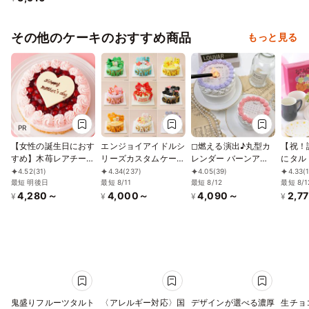
その他のケーキのおすすめ商品
もっと見る
PR
【女性の誕生日におす
エンジョイアイドルシ
◻︎燃える演出♪丸型カ
【祝！
すめ】木苺レアチーズ
リーズカスタムケーキ
レンダー バーンアウ
にタル
ケーキ ピンク 4号
4号
ェイケーキ 3号《選べ
夏フレ
4.52
(31)
4.34
(237)
4.05
(39)
4.33
(
12cm
最短 明後日
最短 8/11
る10色｜センイルケ
最短 8/12
最短 8/1
4,280～
4,000～
4,090～
2,7
ーキ｜韓国｜お好きな
¥
¥
¥
¥
日付とメッセージ｜サ
プライズ》
鬼盛りフルーツタルト
〈アレルギー対応〉国
デザインが選べる濃厚
生チョ