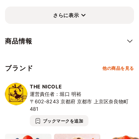
10/18
19
20
21
22
23
24
⭘
⭘
⭘
⭘
⭘
⭘
⭘
当店は【世界に一つ、あなただけのケーキを・・・】をコンセプ
さらに表示
トに、
10/25
26
27
28
29
30
31
⭘
⭘
⭘
⭘
⭘
⭘
⭘
当店では主役のお名前を手作りのアイシングクッキーで飾るデコ
レーションケーキをおすすめしております。
11/1
2
3
4
5
6
7
商品情報
実際、ご購入されたお客様の声では
⭘
⭘
⭘
⭘
⭘
⭘
⭘
11/8
9
10
11
12
13
14
1.めっちゃすごい！こんなケーキ初めてだと喜んでもらった。
⭘
⭘
⭘
⭘
⭘
⭘
⭘
2.自分の名前をクッキーにてしもらえてよかった。
ブランド
他の商品を見る
3.飾るとき楽しかった。（本人が飾るのも喜んでくれた）
11/15
16
17
18
19
20
21
⭘
⭘
⭘
⭘
⭘
⭘
⭘
4.POPな感じなので映えた。想い出に残った。
THE NICOLE
5.アイシングの手作り感に感動。クッキーもおいしかった。
11/22
23
24
25
26
27
28
運営責任者：堀口 明裕
⭘
⭘
⭘
⭘
⭘
⭘
⭘
〒602-8243
京都府
京都市
上京区奈良物町
当店では誕生日ケーキを大切に考えています。
11/29
30
12/1
2
3
4
5
481
繋がりを大事にする時代。
⭘
⭘
⭘
⭘
⭘
⭘
⭘
家族や仲間との思い出を楽しい日にすることはもちろん
ブックマークを追加
誕生日は毎年するものですが
12/6
7
8
9
10
11
12
⭘
⭘
⭘
⭘
⭘
⭘
⭘