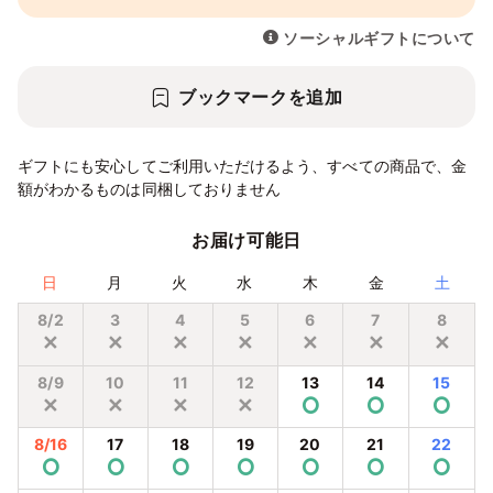
ソーシャルギフトについて
ブックマークを追加
ギフトにも安心してご利用いただけるよう、すべての商品で、金
額がわかるものは同梱しておりません
お届け可能日
日
月
火
水
木
金
土
8/2
3
4
5
6
7
8
✕
✕
✕
✕
✕
✕
✕
8/9
10
11
12
13
14
15
✕
✕
✕
✕
⭘
⭘
⭘
8/16
17
18
19
20
21
22
⭘
⭘
⭘
⭘
⭘
⭘
⭘