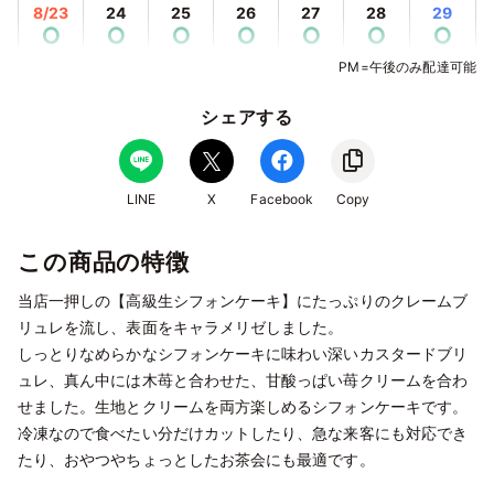
8/23
24
25
26
27
28
29
⭘
⭘
⭘
⭘
⭘
⭘
⭘
PM=午後のみ配達可能
8/30
31
9/1
2
3
4
5
⭘
⭘
⭘
⭘
⭘
⭘
⭘
シェアする
9/6
7
8
9
10
11
12
⭘
⭘
⭘
⭘
⭘
⭘
⭘
9/13
14
15
16
17
18
19
LINE
X
Facebook
Copy
⭘
⭘
⭘
⭘
⭘
⭘
⭘
この商品の特徴
9/20
21
22
23
24
25
26
⭘
⭘
⭘
⭘
⭘
⭘
⭘
当店一押しの【高級生シフォンケーキ】にたっぷりのクレームブ
9/27
28
29
30
10/1
2
3
リュレを流し、表面をキャラメリゼしました。
⭘
⭘
⭘
⭘
⭘
⭘
⭘
しっとりなめらかなシフォンケーキに味わい深いカスタードブリ
ュレ、真ん中には木苺と合わせた、甘酸っぱい苺クリームを合わ
10/4
5
6
7
8
9
10
⭘
⭘
⭘
⭘
⭘
⭘
⭘
せました。生地とクリームを両方楽しめるシフォンケーキです。
冷凍なので食べたい分だけカットしたり、急な来客にも対応でき
10/11
12
13
14
15
16
17
たり、おやつやちょっとしたお茶会にも最適です。
⭘
⭘
⭘
⭘
⭘
⭘
⭘