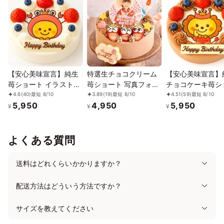
【今年の誕生日は一生に一度の日となります】
12/13
14
15
16
17
18
19
⭘
⭘
⭘
⭘
⭘
⭘
⭘
生まれてきてくれてありがとうと共に、産んでくれてありがとう
12/20
21
22
23
24
25
26
と感じれる日だと考えております。そんな大切な誕生日。
⭘
⭘
⭘
⭘
⭘
⭘
⭘
その場に居合わせた人たちが最幸の日となるようにお手伝いさせ
て頂きます。
12/27
28
29
30
31
1/1
2
⭘
⭘
⭘
⭘
⭘
⭘
⭘
【安心美味宣言】純生
特選生チョコクリーム
【安心美味宣言】
苺ショート イラストケ
苺ショート 写真フォト
チョコケーキ苺シ
アイシングクッキーの制作はとても時間がかかり、注文を受ける
1/3
4
5
6
7
8
9
ーキ 4号 12cm ギフト
ケーキデコレーション
ト イラストケーキ
4.6
(40)
最短 8/10
3.89
(19)
最短 8/10
4.51
(59)
最短 8/10
数にも限りがありますが、お客様の大切な記念日の想い出に、華
⭘
⭘
⭘
⭘
⭘
⭘
⭘
5,950
4,950
5,950
に最適
4号 12cm 【お好きな
12cm ギフトに最
¥
¥
¥
を添えらるようにスタッフ一同努めさせて頂きます。
イラストも人気です】
1/10
11
12
13
14
15
16
【当日OKです】
⭘
⭘
⭘
⭘
⭘
⭘
⭘
注意事項
よくある質問
1.製造にお時間が相当かかり、製造数にも限界がございます。
1/17
18
19
20
21
22
23
⭘
⭘
⭘
⭘
⭘
⭘
⭘
2.限定数で製造しております。完売の際はご了承ください。
送料はどれくらいかかりますか？
3.アイシングクッキーは別添えとなります。当日は飾られて出す
1/24
25
26
27
28
29
30
のもOK！
⭘
⭘
⭘
⭘
⭘
⭘
⭘
配送方法はどういう方法ですか？
サプライズとして主役が飾るのも喜んで頂いております。
1/31
2/1
2
3
4
5
6
4.その他追加でオリジナルで作りたい場合は、注文の際、備考欄
サイズを教えてください
⭘
⭘
⭘
⭘
✕
✕
✕
に要望をお伝えください。