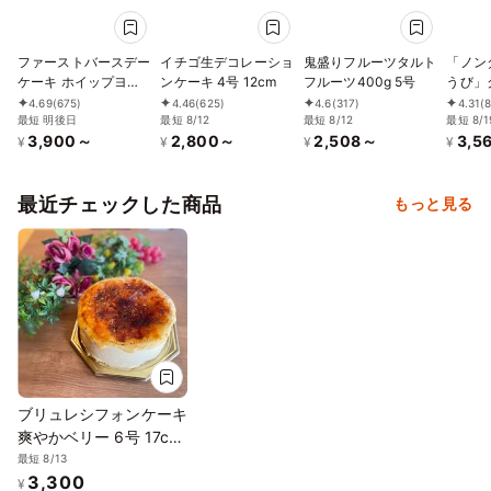
ファーストバースデー
イチゴ生デコレーショ
鬼盛りフルーツタルト
「ノン
ケーキ ホイップヨー
ンケーキ 4号 12cm
フルーツ400g 5号
うび」
グルトクリーム 3号
4.69
(675)
4.46
(625)
4.6
(317)
4.31
(
9cm
最短 明後日
最短 8/12
最短 8/12
最短 8/1
3,900～
2,800～
2,508～
3,5
¥
¥
¥
¥
最近チェックした商品
もっと見る
ブリュレシフォンケーキ
爽やかベリー 6号 17cm
ギフトに最適
最短 8/13
3,300
¥