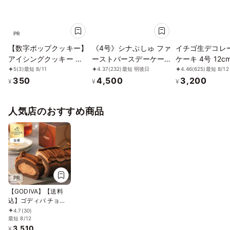
PR
【数字ポップクッキー】
《4号》シナぷしゅ ファ
イチゴ生デコレ
アイシングクッキー 誕
ーストバースデーケーキ
ケーキ 4号 12c
生日 ケーキ クッキー 数
【※アレルギー非対応：
5
(3)
最短 8/11
4.37
(232)
最短 明後日
4.46
(625)
最短 8/12
350
4,500
3,200
字 デコレーションケー
原材料の一部に、小麦・
¥
¥
¥
キ オリジナルケーキ か
卵・乳成分・大豆を含
わいい お菓子 推し活 推
む】
人気店のおすすめ商品
しケーキ
PR
【GODIVA】【送料
込】ゴディバ チョコ
レートロールケーキ
4.7
(30)
お中元2026
最短 8/12
3,510
¥