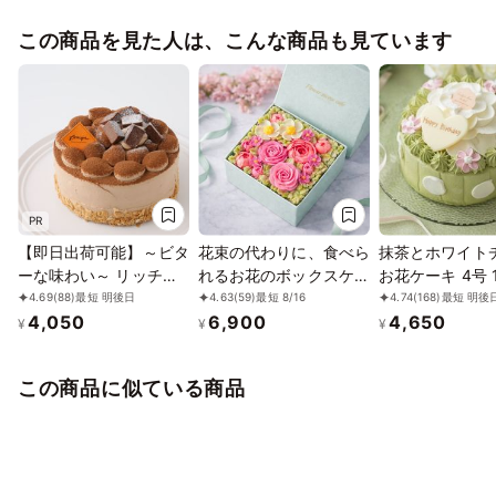
2/7
8
9
10
11
12
13
✕
✕
✕
✕
✕
✕
✕
その日がよりサプライズに、主役がより特別な想い出になるよう
この商品を見た人は、こんな商品も見ています
にお手伝いさせて頂きます。
2/14
15
16
17
18
19
20
良い日となりますように、お待ちしております
✕
✕
✕
✕
✕
✕
✕
2/21
22
23
24
25
26
27
✕
✕
✕
✕
✕
✕
✕
2/28
3/1
2
3
4
5
6
✕
✕
✕
✕
✕
✕
✕
PR
【即日出荷可能】～ビタ
花束の代わりに、食べら
抹茶とホワイト
ーな味わい～ リッチな
れるお花のボックスケー
お花ケーキ 4号 1
チョコレートケーキ 4号
キ｜Bloom Garden
4.69
(88)
最短 明後日
4.63
(59)
最短 8/16
4.74
(168)
最短 明後
4,050
6,900
4,650
12cm
¥
¥
¥
この商品に似ている商品