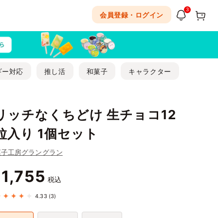
3
会員登録・ログイン
ギー対応
推し活
和菓子
キャラクター
リッチなくちどけ 生チョコ12
粒入り 1個セット
菓子工房グラングラン
1,755
¥
税込
4.33
(3)