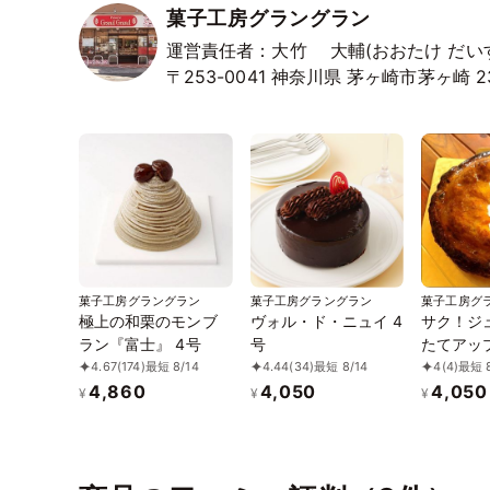
菓子工房グラングラン
運営責任者：大竹 大輔(おおたけ だい
〒253-0041
神奈川県
茅ヶ崎市茅ヶ崎
2
菓子工房グラングラン
菓子工房グラングラン
菓子工房グ
極上の和栗のモンブ
ヴォル・ド・ニュイ 4
サク！ジ
ラン『富士』 4号
号
たてアッ
瞬間冷凍
4.67
(174)
最短 8/14
4.44
(34)
最短 8/14
4
(4)
最短 8
4,860
4,050
4,050
¥
¥
¥