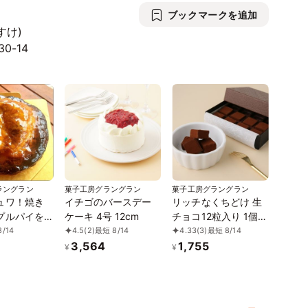
ブックマークを追加
すけ)
30-14
ラングラン
菓子工房グラングラン
菓子工房グラングラン
ュワ！焼き
イチゴのバースデー
リッチなくちどけ 生
プルパイを
ケーキ 4号 12cm
チョコ12粒入り 1個セ
ット
/14
4.5
(2)
最短 8/14
4.33
(3)
最短 8/14
3,564
1,755
¥
¥