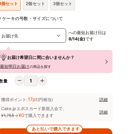
1個セット
2個セット
3個セット
ケーキの号数・サイズについて
への最短お届け日は
8/14(金)
です
お届け希望日に間に合いませんか？
最短明日お届け
の商品を探す
数量
17pt
獲得ポイント:
(円相当)
詳細
Cake.jpエポスカード新規入会で、
詳細
¥0
¥1,755
→
で購入できます
あと払いで購入できます