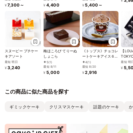
3,9
¥
7,300～
4,400
5,400～
対応ケーキ／ヴィーガ
テンフリーの「熟成バ
¥
¥
¥
ン対応
スクチーズケーキ」
誕生日プレゼント
スヌーピー プチケー
梅ほころび てりーぬ
《トップス》チョコレ
【LOU
キアソート
しょこら
ートケーキアイス６個
TOKY
入り
ノトー
最短 明日
最短 明
5
(1)
4
(1)
最短 8/11
最短 8/20
ラック 
3,240
5,5
¥
¥
5,000
2,916
¥
¥
この商品に似た商品を探す
ギミックケーキ
クリスマスケーキ
話題のケーキ