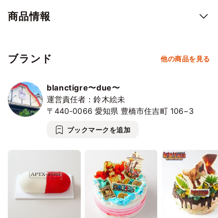
鮮やかな色彩は天然由来の着色料を使用しお子様も安心してお召
商品情報
し上がりいただけます。
お味も、甘さ控えめで優しい味わい。周りのクリームもさっぱり
としていて飽きの来ないお味です。
毎年完売のクリスマスギミックケーキ、ぜひお早目にご購入くだ
ブランド
他の商品を見る
さい！
blanctigre〜due〜
※１つずつ手作りなので色合いなど多少変わる場合があります
運営責任者：鈴木絵未
〒440-0066
愛知県
豊橋市住吉町
106−3
ブックマークを追加