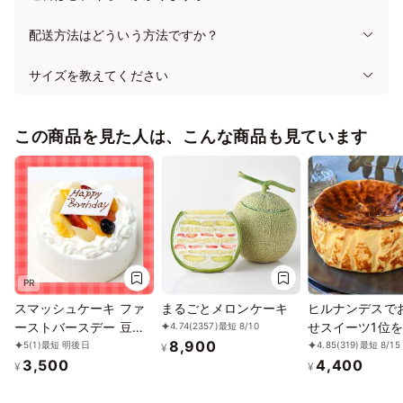
配送方法はどういう方法ですか？
サイズを教えてください
この商品を見た人は、こんな商品も見ています
PR
スマッシュケーキ ファ
まるごとメロンケーキ
ヒルナンデスで
ーストバースデー 豆乳
せスイーツ1位
4.74
(2357)
最短 8/10
8,900
ケーキ3号（9cm）
誕生日に 熟成で
5
(1)
最短 明後日
4.85
(319)
最短 8/15
¥
3,500
4,400
分約2倍！グル
¥
¥
ーの「熟成バス
ケーキ」 誕生日