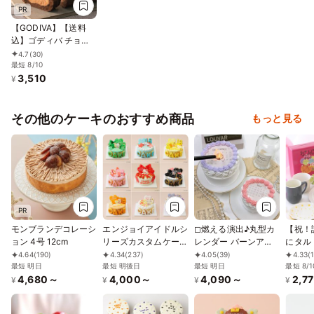
PR
【GODIVA】【送料
込】ゴディバ チョコ
レートロールケーキ
4.7
(30)
お中元2026
最短 8/10
3,510
¥
その他のケーキのおすすめ商品
もっと見る
PR
モンブランデコレーシ
エンジョイアイドルシ
◻︎燃える演出♪丸型カ
【祝！
ョン 4号 12cm
リーズカスタムケーキ
レンダー バーンアウ
にタル
4号
ェイケーキ 3号《選べ
夏フレ
4.64
(190)
4.34
(237)
4.05
(39)
4.33
(
最短 明日
最短 明後日
る10色｜センイルケ
最短 明日
最短 8/1
4,680～
4,000～
4,090～
2,7
ーキ｜韓国｜お好きな
¥
¥
¥
¥
日付とメッセージ｜サ
プライズ》