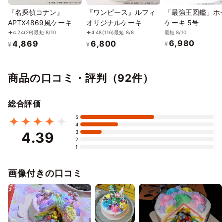
『名探偵コナン』
『ワンピース』ルフィ
「最強王図鑑」ホ
APTX4869風ケーキ
オリジナルケーキ
ケーキ 5号
最短 8/10
4.24
(29)
最短 8/10
4.48
(116)
最短 8/8
6,980
4,869
6,800
¥
¥
¥
商品の口コミ・評判（92件）
総合評価
5
4
3
4.39
2
1
画像付きの口コミ