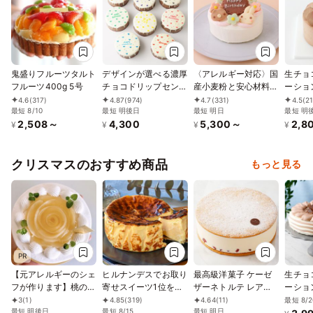
鬼盛りフルーツタルト
デザインが選べる濃厚
〈アレルギー対応〉国
生チョ
フルーツ400g 5号
チョコドリップセンイ
産小麦粉と安心材料
ーショ
ルケーキ （ハート）4
★卵・乳除去可能★
12cm
4.6
(317)
4.87
(974)
4.7
(331)
4.5
(2
最短 8/10
号
最短 明後日
ファーストバースデー
最短 明日
最短 明
2,508～
4,300
5,300～
2,8
ケーキ 4号 12cm王冠
¥
¥
¥
¥
の数字は選べます♪
クリスマスのおすすめ商品
もっと見る
PR
【元アレルギーのシェ
ヒルナンデスでお取り
最高級洋菓子 ケーゼ
生チョ
フが作ります】桃のシ
寄せスイーツ1位を獲
ザーネトルテ レアチ
ーション
ョートケーキ4号
得！誕生日に 熟成で
ーズケーキ 15cm
イス 2
最短 8/2
3
(1)
4.85
(319)
4.64
(11)
（12cm）アレルギー
最短 明後日
旨味成分約2倍！グル
最短 8/15
最短 明日