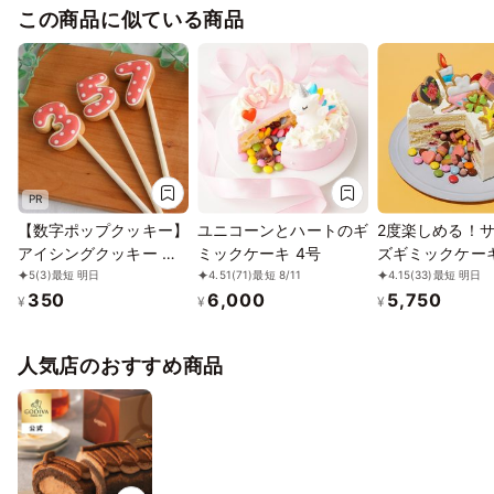
この商品に似ている商品
ント
PR
【数字ポップクッキー】
ユニコーンとハートのギ
2度楽しめる！
アイシングクッキー 誕
ミックケーキ 4号
ズギミックケーキ
生日 ケーキ クッキー 数
12cm 選べるア
5
(3)
最短 明日
4.51
(71)
最短 8/11
4.15
(33)
最短 明日
350
6,000
5,750
字 デコレーションケー
クッキー
¥
¥
¥
キ オリジナルケーキ か
わいい お菓子 推し活 推
人気店のおすすめ商品
しケーキ