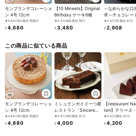
モンブランデコレーショ
【10 Mineets】Original
～なめらかな口
ン 4号 12cm
Birthday ケーキ6種
求～チョコレー
が手掛けるてり
4.64
(190)
最短 明後日
4.51
(488)
最短 明日
4.67
(18)
最短 8/12
4,680
3,480
2,908
コラ
¥
¥
¥
この商品に似ている商品
PR
モンブランデコレーショ
ミシュランガイド一つ星
【restaurant N
ン 4号 12cm
レストラン「Sincere」
Ism】テリーヌ
のアマゾンカカオのショ
ョコラ 七味唐辛
4.64
(190)
最短 明後日
4.67
(189)
最短 8/12
3.5
(2)
最短 8/13
4,680
4,000
4,200
コラテリーヌ
¥
¥
¥