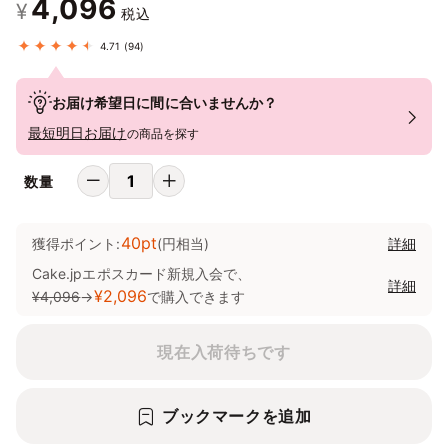
4,096
¥
税込
4.71
(94)
お届け希望日に間に合いませんか？
最短明日お届け
の商品を探す
数量
40pt
獲得ポイント:
(円相当)
詳細
Cake.jpエポスカード新規入会で、
詳細
¥2,096
¥4,096
→
で購入できます
現在入荷待ちです
ブックマークを追加