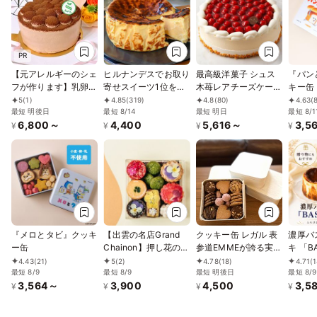
PR
【元アレルギーのシェ
ヒルナンデスでお取り
最高級洋菓子 シュス
『パン
フが作ります】乳卵小
寄せスイーツ1位を獲
木苺レアチーズケーキ
キー缶
麦不使用／アレルギー
得！誕生日に 熟成で
15cm (記念日＆)
5
(1)
4.85
(319)
4.8
(80)
4.63
(
対応ケーキ／チョコレ
最短 明後日
旨味成分約2倍！グル
最短 8/14
最短 明日
最短 8/1
6,800～
4,400
5,616～
3,5
ートケーキ4号
テンフリーの「熟成バ
¥
¥
¥
¥
（12cm）ヴィーガン
スクチーズケーキ」
対応
誕生日プレゼント
『メロとタビ』クッキ
【出雲の名店Grand
クッキー缶 レガル 表
濃厚バ
ー缶
Chainon】押し花のク
参道EMMEが誇る実力
キ 「B
ッキー缶 ママルニー
の一品
4号（
4.43
(21)
5
(2)
4.78
(18)
4.71
(1
最短 8/9
最短 8/9
最短 明後日
さとと
最短 8/9
3,564～
3,900
4,500
3,5
どけ
¥
¥
¥
¥