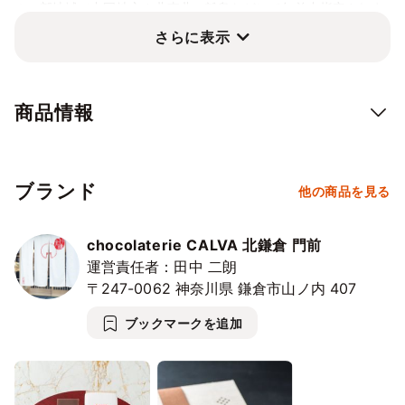
＊一部地域（中国地方や北東北、離島など）で午前中指定されま
すと発送日が早まる為お召し上がりいただける期間が通常より短
さらに表示
くなる可能性がございますのでご了承下さい。
商品情報
ブランド
他の商品を見る
chocolaterie CALVA 北鎌倉 門前
運営責任者：田中 二朗
〒247-0062
神奈川県
鎌倉市山ノ内
407
ブックマークを追加