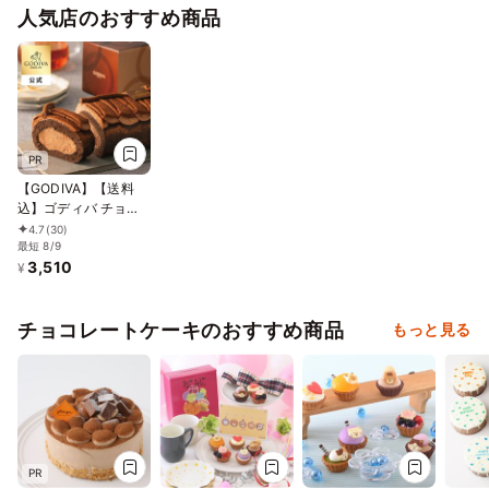
人気店のおすすめ商品
PR
【GODIVA】【送料
込】ゴディバ チョコ
レートロールケーキ
4.7
(30)
お中元2026
最短 8/9
3,510
¥
チョコレートケーキのおすすめ商品
もっと見る
PR