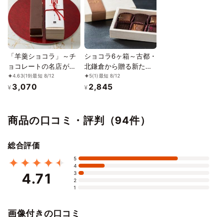
「羊羹ショコラ」～チ
ショコラ6ヶ箱～古都・
ョコレートの名店が手
北鎌倉から贈る新たな
掛ける和と洋の新食感
チョコレートの世界～
4.63
(19)
最短 8/12
5
(1)
最短 8/12
3,070
2,845
～
¥
¥
商品の口コミ・評判（94件）
総合評価
5
4
3
4.71
2
1
画像付きの口コミ