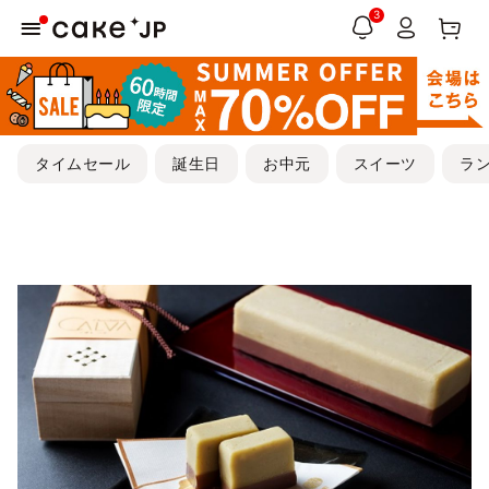
3
タイムセール
誕生日
お中元
スイーツ
ラ