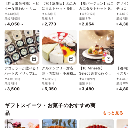
【即日出荷可能】～ビ
【祝！誕生日】ねこみ
【夏バージョン】ねこ
デザイ
ターな味わい～ リッ
にタルトセット 9個入
みにタルトセット 9個
チョコ
チなチョコレートケー
夏フレーバー
入 お中元 2026
ルケー
4.69
(88)
4.33
(18)
4.69
(124)
4.87
(
キ 4号 12cm
最短 明後日
最短 8/9
最短 8/9
号
最短 明
4,050～
2,773
2,654
4,3
¥
¥
¥
¥
デコカラーが選べる！
グルテンフリー対応
【10 Mineets】
【都内
ハートのドリップ2D
卵・乳製品・小麦粉不
Select Birthday ケー
ィスリ
ケーキ ランチボック
使用 よりどり８種の
キ6種
ーヴ】
4.91
(110)
4.6
(123)
4.71
(212)
4.44
(
ス 濃厚チョコVer.
最短 明日
ホールケーキ 5号
最短 明日
最短 明日
ーキ 4
最短 8/9
3,500
5,350
3,480
4,8
15cm
¥
¥
¥
¥
ギフトスイーツ・お菓子のおすすめ商
品
もっと見る