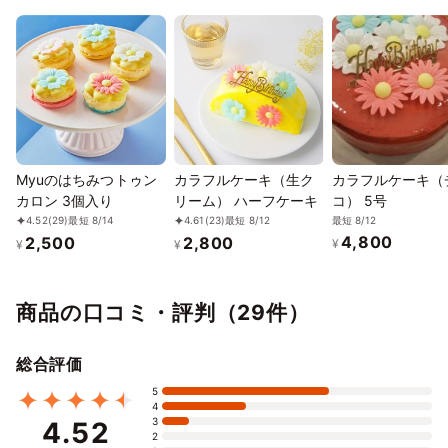
Myuのはちみつトゥン
カラフルケーキ（生ク
カラフルケーキ（
カロン 3個入り
リーム） ハーフケーキ
コ） 5号
最短 8/12
4.52
(29)
最短 8/14
4.61
(23)
最短 8/12
4,800
2,500
2,800
¥
¥
¥
商品の口コミ・評判（29件）
総合評価
5
4
3
4.52
2