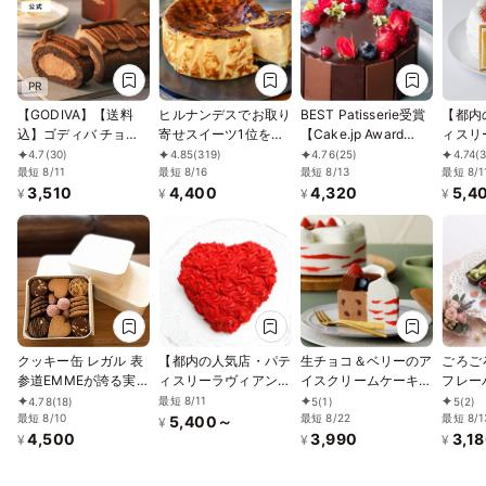
PR
【GODIVA】【送料
ヒルナンデスでお取り
BEST Patisserie受賞
【都内
込】ゴディバ チョコ
寄せスイーツ1位を獲
【Cake.jp Award
ィスリ
レートロールケーキ
得！誕生日に 熟成で
2026 ー誕生日ケーキ
ーヴ】
4.7
(30)
4.85
(319)
4.76
(25)
4.74
(
お中元2026
最短 8/11
旨味成分約2倍！グル
最短 8/16
部門ー】 【神戸洋藝
最短 8/13
ショー
最短 8/1
3,510
4,400
4,320
5,4
テンフリーの「熟成バ
菓子ボックサン】ショ
¥
¥
¥
¥
スクチーズケーキ」
コラ・フルール・レリ
誕生日プレゼント
ーフ 4号 誕生日
クッキー缶 レガル 表
【都内の人気店・パテ
生チョコ＆ベリーのア
ごろご
参道EMMEが誇る実力
ィスリーラヴィアンレ
イスクリームケーキ 5
フレー
の一品
ーヴ】ハートのレッド
号 15cm アイス 2026
プティ
最短 8/11
4.78
(18)
5
(1)
5
(2)
最短 8/10
ローズブーケケーキ5
最短 8/22
お中元2
最短 8/1
5,400～
¥
4,500
3,990
3,1
号
¥
¥
¥