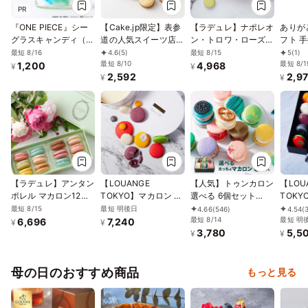
PR
『ONE PIECE』シー
【Cake.jp限定】表参
【ラデュレ】ナポレオ
ありが
グラスキャンディ（ゾ
道の人気スイーツ店
ン・トロワ・ローズ
フト 
ロ）
[EMME]の実力派パテ
マカロン8個入り
ジ/イラ
最短 8/16
最短 8/15
4.6
(5)
5
(1)
ィシエが作る トリュ
最短 8/10
入り
最短 8/1
1,200
4,968
¥
¥
2,592
2,9
フ香るマカロンショコ
¥
¥
ラバリエ
【ラデュレ】アンタン
【LOUANGE
【人気】トゥンカロン
【LOU
ポレル マカロン12個
TOKYO】マカロン チ
選べる 6個セット
TOK
入り
ーズケーキ お中元
MACAPRESSO マカ
最短 8/15
最短 明後日
4.66
(546)
4.54
(
2026
ロン
最短 8/14
最短 明
6,696
7,240
¥
¥
3,780
5,5
¥
¥
母の日のおすすめ商品
もっと見る