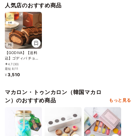
人気店のおすすめ商品
しケーキ
PR
【GODIVA】【送料
込】ゴディバ チョコ
レートロールケーキ
4.7
(30)
お中元2026
最短 8/11
3,510
¥
マカロン・トゥンカロン（韓国マカロ
ン）のおすすめ商品
もっと見る