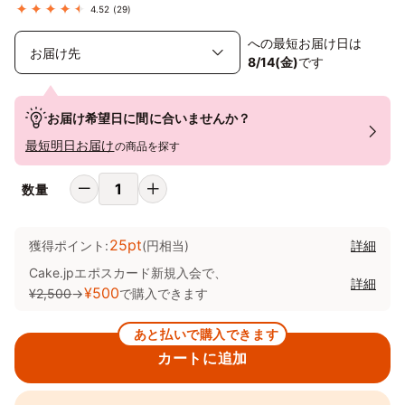
4.52
(29)
への最短お届け日は
8/14(金)
です
お届け希望日に間に合いませんか？
最短明日お届け
の商品を探す
数量
25pt
獲得ポイント:
(円相当)
詳細
Cake.jpエポスカード新規入会で、
詳細
¥500
¥2,500
→
で購入できます
あと払いで購入できます
カートに追加