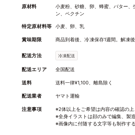
原材料
小麦粉、砂糖、卵、蜂蜜、バター、
ン、ペクチン
特定原材料等
小麦、卵、乳
賞味期限
商品到着後、冷凍保存1週間。解凍後
配送方法
冷凍配送
配送エリア
全国配送
送料
送料一律¥1,100、離島除く
配送業者
ヤマト運輸
注意事項
※2体以上をご希望は内容の確認の上
※全身イラストは顔のみで編集、製
※画像内に付随する文字等も制作する