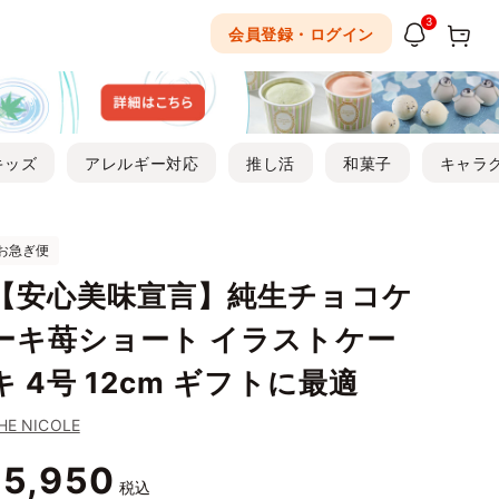
3
会員登録・ログイン
キッズ
アレルギー対応
推し活
和菓子
キャラ
お急ぎ便
【安心美味宣言】純生チョコケ
ーキ苺ショート イラストケー
キ 4号 12cm ギフトに最適
HE NICOLE
5,950
¥
税込