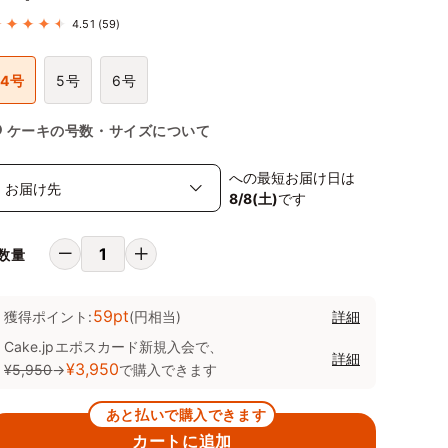
4.51
(59)
4号
5号
6号
ケーキの号数・サイズについて
への最短お届け日は
8/8(土)
です
数量
59pt
獲得ポイント:
(円相当)
詳細
Cake.jpエポスカード新規入会で、
詳細
¥3,950
¥5,950
→
で購入できます
あと払いで購入できます
カートに追加