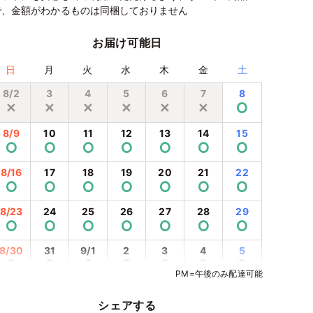
で、金額がわかるものは同梱しておりません
お届け可能日
日
月
火
水
木
金
土
8/2
3
4
5
6
7
8
✕
✕
✕
✕
✕
✕
⭘
8/9
10
11
12
13
14
15
⭘
⭘
⭘
⭘
⭘
⭘
⭘
8/16
17
18
19
20
21
22
⭘
⭘
⭘
⭘
⭘
⭘
⭘
8/23
24
25
26
27
28
29
⭘
⭘
⭘
⭘
⭘
⭘
⭘
8/30
31
9/1
2
3
4
5
⭘
⭘
⭘
⭘
⭘
⭘
⭘
PM=午後のみ配達可能
9/6
7
8
9
10
11
12
⭘
⭘
⭘
⭘
⭘
⭘
⭘
シェアする