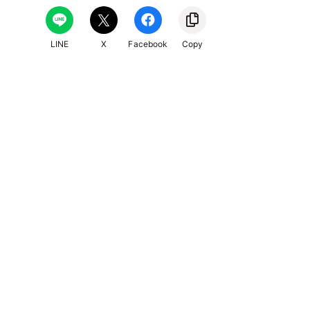
9/13
14
15
16
17
18
19
⭘
⭘
⭘
⭘
⭘
⭘
⭘
LINE
X
Facebook
Copy
9/20
21
22
23
24
25
26
⭘
⭘
⭘
⭘
⭘
⭘
⭘
9/27
28
29
30
10/1
2
3
⭘
⭘
⭘
⭘
⭘
⭘
⭘
10/4
5
6
7
8
9
10
⭘
⭘
⭘
⭘
⭘
⭘
⭘
10/11
12
13
14
15
16
17
⭘
⭘
⭘
⭘
⭘
⭘
⭘
10/18
19
20
21
22
23
24
⭘
⭘
⭘
⭘
⭘
⭘
⭘
10/25
26
27
28
29
30
31
⭘
⭘
⭘
⭘
⭘
⭘
⭘
11/1
2
3
4
5
6
7
⭘
⭘
⭘
⭘
⭘
⭘
⭘