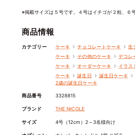
※掲載サイズは５号です。４号はイチゴが２粒、６
商品情報
カテゴリー
ケーキ
チョコレートケーキ
生
ケーキ
その他のケーキ
デコレ
ケーキ
オーダーケーキ
イラス
ケーキ
誕生日
誕生日ケーキ
2歳の誕生日ケーキ
商品番号
3328815
ブランド
THE NICOLE
サイズ
4号（12cm）2～3名様向け