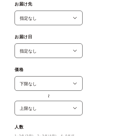
お届け先
お届け日
価格
〜
人数
1~2名(3号)、2~3名(4号)、4~5名(5