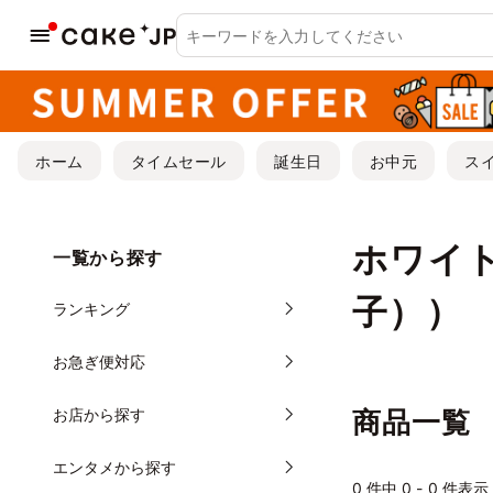
ホーム
タイムセール
誕生日
お中元
ス
ホワイ
一覧から探す
子））
ランキング
お急ぎ便対応
お店から探す
商品一覧
エンタメから探す
0
件中 0 - 0 件表示