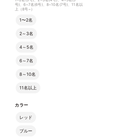
号)、6~7名(6号)、8~10名(7号)、11名以
上（8号~）
1〜2名
2～3名
4～5名
6～7名
8～10名
11名以上
カラー
レッド
ブルー