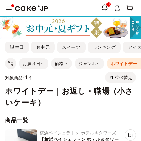
3
誕生日
お中元
スイーツ
ランキング
アイ
お届け日
価格
ジャンル
ホワイトデー
1
並べ替え
対象商品:
件
ホワイトデー｜お返し・職場（小さ
いケーキ）
商品一覧
横浜ベイシェラトン ホテル＆タワーズ
【横浜ベイシェラトン ホテル＆タワー