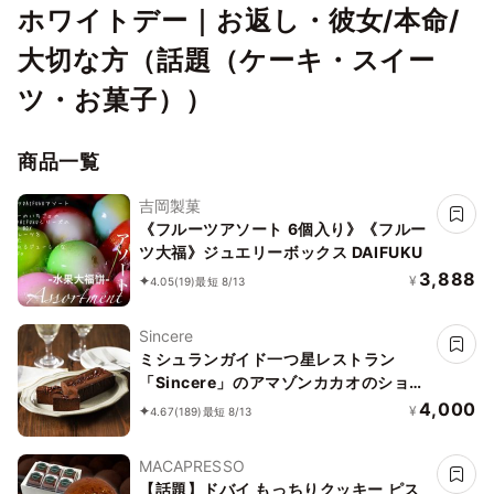
ホワイトデー｜お返し・彼女/本命/
大切な方（話題（ケーキ・スイー
ツ・お菓子））
商品一覧
吉岡製菓
《フルーツアソート 6個入り》《フルー
ツ大福》ジュエリーボックス DAIFUKU
3,888
¥
4.05
(19)
最短 8/13
Sincere
ミシュランガイド一つ星レストラン
「Sincere」のアマゾンカカオのショコ
ラテリーヌ
4,000
¥
4.67
(189)
最短 8/13
MACAPRESSO
【話題】ドバイ もっちりクッキー ピス