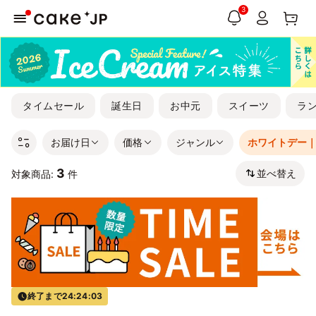
3
タイムセール
誕生日
お中元
スイーツ
ラ
お届け日
価格
ジャンル
ホワイトデー｜
3
並べ替え
対象商品:
件
終了まで
24:24:03