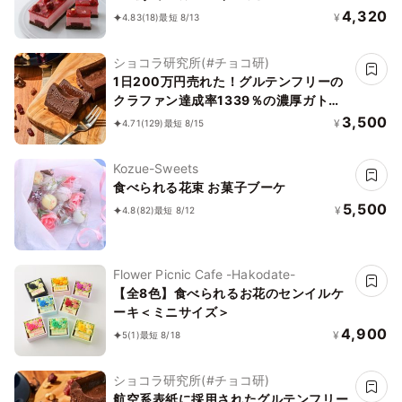
4,320
¥
4.83
(18)
最短 8/13
ショコラ研究所(#チョコ研)
1日200万円売れた！グルテンフリーの
クラファン達成率1339％の濃厚ガトー
ショコラ誕生日プレゼント
3,500
¥
4.71
(129)
最短 8/15
Kozue-Sweets
食べられる花束 お菓子ブーケ
5,500
¥
4.8
(82)
最短 8/12
Flower Picnic Cafe -Hakodate-
【全8色】食べられるお花のセンイルケ
ーキ＜ミニサイズ＞
4,900
¥
5
(1)
最短 8/18
ショコラ研究所(#チョコ研)
航空系表紙に採用されたグルテンフリー