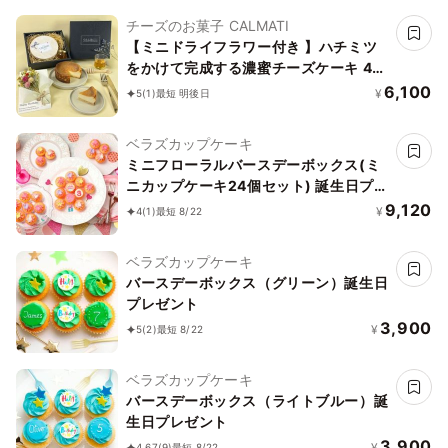
チーズのお菓子 CALMATI
【ミニドライフラワー付き 】ハチミツ
をかけて完成する濃蜜チーズケーキ 4号
ハチミツ付き
6,100
¥
5
(1)
最短 明後日
ベラズカップケーキ
ミニフローラルバースデーボックス(ミ
ニカップケーキ24個セット) 誕生日プレ
ゼント
9,120
¥
4
(1)
最短 8/22
ベラズカップケーキ
バースデーボックス（グリーン）誕生日
プレゼント
3,900
¥
5
(2)
最短 8/22
ベラズカップケーキ
バースデーボックス（ライトブルー）誕
生日プレゼント
3,900
¥
4.67
(9)
最短 8/22