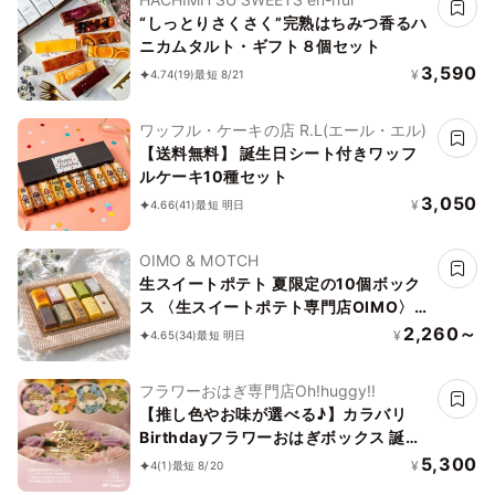
“しっとりさくさく”完熟はちみつ香るハ
ニカムタルト・ギフト８個セット
3,590
¥
4.74
(19)
最短 8/21
ワッフル・ケーキの店 R.L(エール・エル)
【送料無料】 誕生日シート付きワッフ
ルケーキ10種セット
3,050
¥
4.66
(41)
最短 明日
OIMO & MOTCH
生スイートポテト 夏限定の10個ボック
ス 〈生スイートポテト専門店OIMO〉お
中元2026
2,260～
¥
4.65
(34)
最短 明日
フラワーおはぎ専門店Oh!huggy!!
【推し色やお味が選べる♪】カラバリ
Birthdayフラワーおはぎボックス 誕生
日プレゼント
5,300
¥
4
(1)
最短 8/20