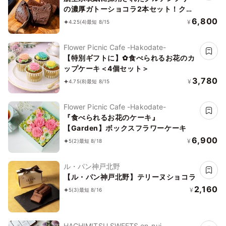
の濃厚ガトーショコラ2本セット！クラ
ファンで1日200万売れました。誕生日
6,800
¥
4.25
(4)
最短 8/15
祝い
Flower Picnic Cafe -Hakodate-
【特別ギフトに】✿食べられるお花のカ
ップケーキ＜4個セット＞
3,780
¥
4.75
(8)
最短 8/15
Flower Picnic Cafe -Hakodate-
『食べられるお花のケーキ』
【Garden】ボックスフラワーケーキ
6,900
¥
5
(2)
最短 8/18
ル・パン神戸北野
【ル・パン神戸北野】テリーヌショコラ
2,160
¥
5
(3)
最短 8/16
HACHIMITSU SWEETS en-nui