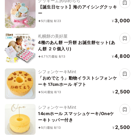
クッキー工房ゆめらら
【誕生日セット】海のアイシングクッキ
ー
3,000
¥
5
(1)
最短 8/23
札幌餅の美好屋
4種のあん餅 一升餅 お誕生餅セット(あ
ん餅 ２０個入り)
4,800
¥
4.71
(7)
最短 8/13
シフォンケーキMint
「おめでとう」動物イラストシフォンケ
ーキ 17cmホール ギフト
2,500
¥
5
(4)
最短 8/13
シフォンケーキMint
14cmホール スマッシュケーキ/Oneケ
ーキトッパー付き
2,500
¥
5
(1)
最短 8/13