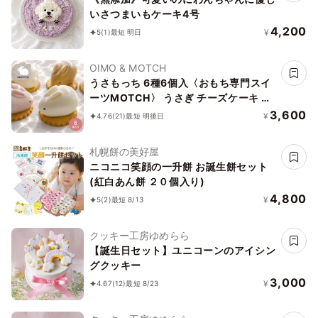
いさつまいもケーキ4号
4,200
¥
5
(1)
最短 明日
OIMO & MOTCH
うさもっち 6種6個入〈おもち専門スイ
ーツMOTCH〉 うさぎ チーズケーキ 和
洋菓子 個包装 もちもち チーズムース お
3,600
¥
4.76
(21)
最短 明後日
もち レアチーズ 餅 お中元2026 アイス
2026
札幌餅の美好屋
ニコニコ笑顔の一升餅 お誕生餅セット
(紅白あん餅 ２０個入り)
4,800
¥
5
(2)
最短 8/13
クッキー工房ゆめらら
【誕生日セット】ユニコーンのアイシン
グクッキー
3,000
¥
4.67
(12)
最短 8/23