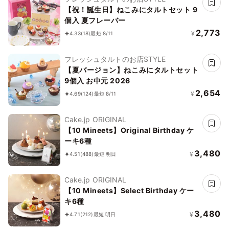
【祝！誕生日】ねこみにタルトセット 9
個入 夏フレーバー
2,773
¥
4.33
(18)
最短 8/11
フレッシュタルトのお店STYLE
【夏バージョン】ねこみにタルトセット
9個入 お中元 2026
2,654
¥
4.69
(124)
最短 8/11
Cake.jp ORIGINAL
【10 Mineets】Original Birthday ケ
ーキ6種
3,480
¥
4.51
(488)
最短 明日
Cake.jp ORIGINAL
【10 Mineets】Select Birthday ケー
キ6種
3,480
¥
4.71
(212)
最短 明日