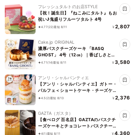
フレッシュタルトのお店STYLE
【祝！誕生日】『ねこみにタルト』もお
祝い♪鬼盛りフルーツタルト 4号
2,807
¥
4.77
(22)
最短 8/11
Cake.jp ORIGINAL
濃厚バスクチーズケーキ 「BASQ
GHOST」 4号（12㎝）｜香ばしさとと
ろける幻のくちどけ
3,580
¥
4.71
(14)
最短 8/11
アンリ・シャルパンティエ
【アンリ・シャルパンティエ】ガトー・
パルフェ＜ショートケーキ・チーズケー
キ＞バースデーセット
2,376
¥
4.5
(2)
最短 8/13
GAZTA（ガスタ）
【食べログ 百名店】GAZTAのバスクチ
ーズケーキとチョコレートバスクチーズ
ケーキ 2種4個セット お中元2026
4,360
¥
4
(1)
最短 8/11