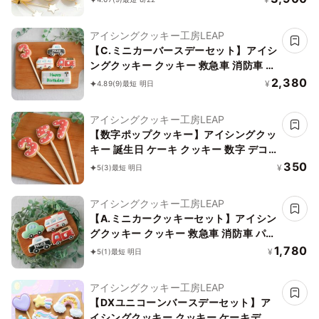
アイシングクッキー工房LEAP
【C.ミニカーバースデーセット】アイシ
ングクッキー クッキー 救急車 消防車 パ
トカー 車 プチギフト ケーキデコレーシ
2,380
¥
4.89
(9)
最短 明日
ョン パトカー 男の子 誕生日 ケーキトッ
ピング かわいい お菓子
アイシングクッキー工房LEAP
【数字ポップクッキー】アイシングクッ
キー 誕生日 ケーキ クッキー 数字 デコ
レーションケーキ オリジナルケーキ か
350
¥
5
(3)
最短 明日
わいい お菓子 推し活 推しケーキ
アイシングクッキー工房LEAP
【A.ミニカークッキーセット】アイシン
グクッキー クッキー 救急車 消防車 パト
カー 車 プチギフト ケーキデコレーショ
1,780
¥
5
(1)
最短 明日
ン パトカー 男の子 誕生日 ケーキトッピ
ング かわいい お菓子
アイシングクッキー工房LEAP
【DXユニコーンバースデーセット】ア
イシングクッキー クッキー ケーキデコ