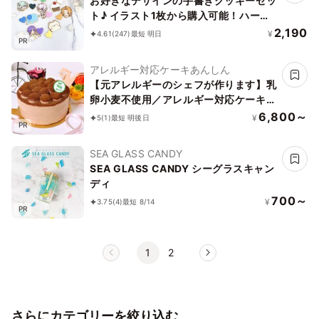
お好きなデザインの手書きクッキーセッ
ト♪ イラスト1枚から購入可能！ハート
付き《イラストクッキー｜頂いた画像か
2,190
¥
4.61
(247)
最短 明日
PR
らお作りします✧》
アレルギー対応ケーキあんしん
【元アレルギーのシェフが作ります】乳
卵小麦不使用／アレルギー対応ケーキ／
チョコレートケーキ4号（12cm）ヴィ
6,800～
¥
5
(1)
最短 明後日
PR
ーガン対応
SEA GLASS CANDY
SEA GLASS CANDY シーグラスキャン
ディ
700～
¥
3.75
(4)
最短 8/14
PR
1
2
さらにカテゴリーを絞り込む