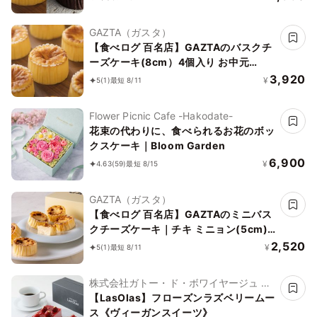
GAZTA（ガスタ）
【食べログ 百名店】GAZTAのバスクチ
ーズケーキ(8cm）4個入り お中元
2026
3,920
¥
5
(1)
最短 8/11
Flower Picnic Cafe -Hakodate-
花束の代わりに、食べられるお花のボッ
クスケーキ｜Bloom Garden
6,900
¥
4.63
(59)
最短 8/15
GAZTA（ガスタ）
【食べログ 百名店】GAZTAのミニバス
クチーズケーキ｜チキ ミニョン(5cm)
6個入り
2,520
¥
5
(1)
最短 8/11
株式会社ガトー・ド・ボワイヤージュ ブ
ランドLasolas
【LasOlas】フローズンラズベリームー
ス《ヴィーガンスイーツ》