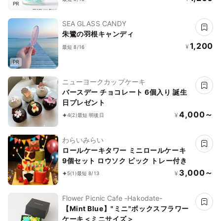
PR
SEA GLASS CANDY
朱鷺の羽根キャンディ
1,200
¥
最短 8/16
PR
ニューヨークカップケーキ
バースデー チョコレート 6個入り 誕生
日プレゼント
4,000～
¥
4
(2)
最短 明後日
わらいみらい
ロールケーキタワー ミニロールケーキ
9個セット ロウソク ピック トレー付き
3,000～
¥
5
(1)
最短 8/13
Flower Picnic Cafe -Hakodate-
【Mint Blue】"ミニ"ボックスフラワー
ケーキ＜ミニサイズ＞