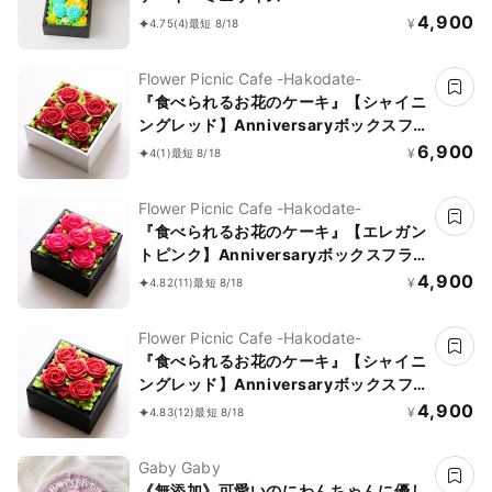
4,900
¥
4.75
(4)
最短 8/18
Flower Picnic Cafe -Hakodate-
『食べられるお花のケーキ』【シャイニ
ングレッド】Anniversaryボックスフ
ラワーケーキ
6,900
¥
4
(1)
最短 8/18
Flower Picnic Cafe -Hakodate-
『食べられるお花のケーキ』【エレガン
トピンク】Anniversaryボックスフラ
ワーケーキ＜ミニサイズ＞
4,900
¥
4.82
(11)
最短 8/18
Flower Picnic Cafe -Hakodate-
『食べられるお花のケーキ』【シャイニ
ングレッド】Anniversaryボックスフ
ラワーケーキ＜ミニサイズ＞
4,900
¥
4.83
(12)
最短 8/18
Gaby Gaby
《無添加》可愛いのにわんちゃんに優し