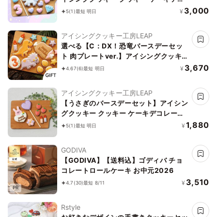
レーション バースデーケーキ 誕生日 ケ
3,000
¥
5
(1)
最短 明日
ーキトッピング ケーキデコレーション
かわいい お菓子 ユニコーン 女の子 男の
アイシングクッキー工房LEAP
子
選べる【C：DX！恐竜バースデーセッ
ト 肉プレートver.】アイシングクッキー
クッキー 恐竜 肉 卵 ケーキデコレーショ
3,670
¥
4.67
(6)
最短 明日
ン 男の子 誕生日 ケーキトッピング ケー
キデコレーション かわいい お菓子
アイシングクッキー工房LEAP
【うさぎのバースデーセット】アイシン
グクッキー クッキー ケーキデコレーシ
ョン バースデーケーキ 誕生日 ケーキト
1,880
¥
5
(1)
最短 明日
ッピング ケーキデコレーション かわい
い お菓子 うさぎ 女の子 男の子
GODIVA
【GODIVA】【送料込】ゴディバ チョ
コレートロールケーキ お中元2026
3,510
¥
4.7
(30)
最短 8/11
PR
Rstyle