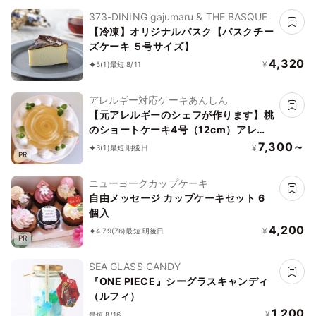
373-DINING gajumaru & THE BASQUE
【冷凍】オリジナルバスク【バスクチー
ズケーキ ５号サイズ】
4,320
¥
5
(1)
最短 8/11
アレルギー対応ケーキあんしん
【元アレルギーのシェフが作ります】桃
のショートケーキ4号（12cm）アレル
ギー対応ケーキ／ヴィーガン対応
7,300～
¥
3
(1)
最短 明後日
PR
ニューヨークカップケーキ
自由メッセージ カップケーキセット 6
個入
4,200
¥
4.79
(76)
最短 明後日
PR
SEA GLASS CANDY
『ONE PIECE』シーグラスキャンディ
（ルフィ）
1,200
¥
最短 8/16