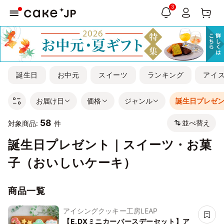
3
誕生日
お中元
スイーツ
ランキング
アイ
お届け日
価格
ジャンル
誕生日プレゼ
58
並べ替え
対象商品:
件
誕生日プレゼント｜スイーツ・お菓
子（おいしいケーキ）
商品一覧
アイシングクッキー工房LEAP
【E.DXミニカーバースデーセット】ア