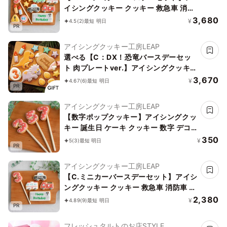
イシングクッキー クッキー 救急車 消防
車 パトカー 車 プチギフト ケーキデコレ
3,680
¥
4.5
(2)
最短 明日
PR
ーション パトカー 男の子 誕生日 ケーキ
トッピング かわいい お菓子
アイシングクッキー工房LEAP
選べる【C：DX！恐竜バースデーセッ
ト 肉プレートver.】アイシングクッキー
クッキー 恐竜 肉 卵 ケーキデコレーショ
3,670
¥
4.67
(6)
最短 明日
PR
ン 男の子 誕生日 ケーキトッピング ケー
キデコレーション かわいい お菓子
アイシングクッキー工房LEAP
【数字ポップクッキー】アイシングクッ
キー 誕生日 ケーキ クッキー 数字 デコ
レーションケーキ オリジナルケーキ か
350
¥
5
(3)
最短 明日
PR
わいい お菓子 推し活 推しケーキ
アイシングクッキー工房LEAP
【C.ミニカーバースデーセット】アイシ
ングクッキー クッキー 救急車 消防車 パ
トカー 車 プチギフト ケーキデコレーシ
2,380
¥
4.89
(9)
最短 明日
PR
ョン パトカー 男の子 誕生日 ケーキトッ
ピング かわいい お菓子
フレッシュタルトのお店STYLE