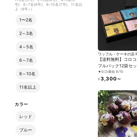
号)、6~7名(6号)、8~10名(7号)、11名以
上（8号~）
1〜2名
2～3名
4～5名
ワッフル・ケーキの店 R
ル・エル)
【送料無料】コロコ
6～7名
フルパック12袋セット 
5
(2)
最短 8/10
の焼き菓子詰め合わ
8～10名
3,300～
¥
11名以上
カラー
レッド
ブルー