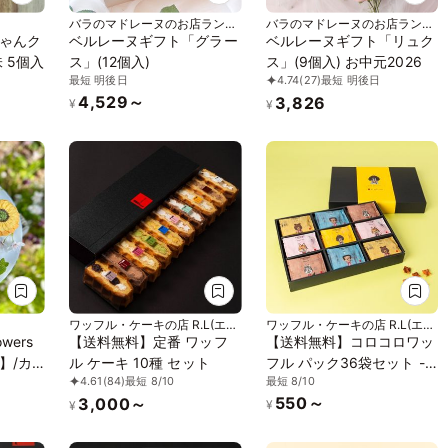
バラのマドレーヌのお店ランジ
バラのマドレーヌのお店ランジ
ェラ
ェラ
ゃんク
ベルレーヌギフト「グラー
ベルレーヌギフト「リュク
 5個入
ス」(12個入)
ス」(9個入) お中元2026
最短 明後日
4.74
(27)
最短 明後日
4,529～
3,826
¥
¥
ワッフル・ケーキの店 R.L(エー
ワッフル・ケーキの店 R.L(エー
ル・エル)
ル・エル)
owers
【送料無料】定番 ワッフ
【送料無料】コロコロワッ
x】/カ
ル ケーキ 10種 セット
フル パック36袋セット -
最短 8/10
4.61
(84)
最短 8/10
ト
定番4種の味とレモン味の
550～
3,000～
詰め合わせ- お中元2026
¥
¥