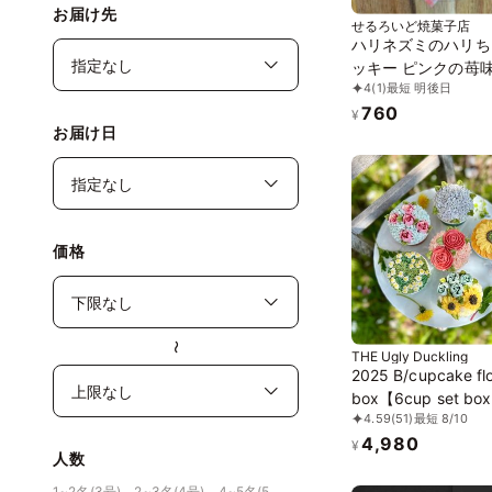
お届け先
せるろいど焼菓子店
ハリネズミのハリち
ッキー ピンクの苺味
4
(1)
最短 明後日
760
¥
お届け日
価格
〜
THE Ugly Duckling
2025 B/cupcake fl
box【6cup set bo
4.59
(51)
最短 8/10
ップケーキ6個セッ
4,980
¥
人数
1~2名(3号)、2~3名(4号)、4~5名(5