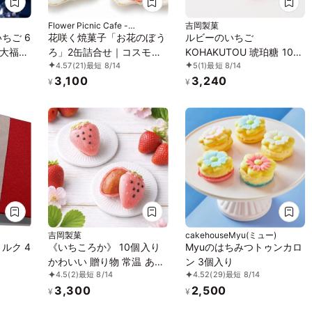
Flower Picnic Cafe -
吉岡製菓
Hakodate-
ちご 6
花咲く焼菓子「お花のぼう
ルビーのいちご
大福》
ろ」2缶詰合せ｜コスモ
KOHAKUTOU 琥珀糖 10個
4.57
(21)
最短 8/14
5
(1)
最短 8/14
 《ル
ス・マーガレット｜専用ク
入
3,100
3,240
FUKU
リアケース付き｜
¥
¥
取り寄
吉岡製菓
cakehouseMyu(ミュー)
ルク 4
《いちころか》 10個入り
Myuのはちみつトゥンカロ
かわいい 贈り物 常温 あり
ン 3個入り
4.5
(2)
最短 8/14
4.52
(29)
最短 8/14
がとう 和風 マカロン モナ
3,300
2,500
カ 最中
¥
¥