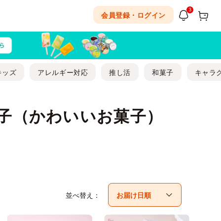
3
会員登録・ログイン
キッズ
アレルギー対応
推し活
和菓子
キャラ
菓子（かわいいお菓子）
並べ替え：