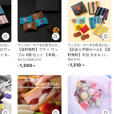
.L(エー
ワッフル・ケーキの店 R.L(エー
ワッフル・ケーキの店 R.L(エー
ル・エル)
ル・エル)
ロワッ
【送料無料】プティ ワッ
【訳あり半額セール】【送
4種
フル 4個 セット 【本格リ
料無料】今治 タオル ハン
最短 8/10
4.5
(2)
最短 8/10
せ
エージュワッフル】
カチ＆ クリスピーサンド
1,210～
1,300～
ワッフル セット【イエロ
¥
¥
ー】