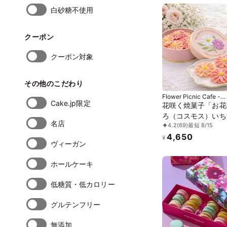
白砂糖不使用
クーポン
クーポン対象
その他のこだわり
Flower Picnic Cafe -
Cake.jp限定
Hakodate-
花咲く焼菓子「お花
ろ（コスモス）いち
名店
4.2
(69)
最短 8/15
餡」3缶セット｜オ
4,650
ル紙袋を3枚
¥
ヴィーガン
ホールケーキ
低糖質・低カロリー
グルテンフリー
無添加