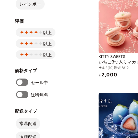
レインボー
評価
以上
以上
以上
KITTY SWEETS
いちご3つ入りマカ
4.2
(10)
最短 8/12
価格タイプ
2,000
¥
セール中
送料無料
配送タイプ
常温配送
冷蔵配送