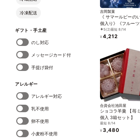
吉岡製菓
冷凍配送
《 サマールビーのい
個入り》《フルーツ
5
(2)
最短 8/14
ジュエリーボックス
ギフト・手土産
4,212
ビーのいちご》 DAI
¥
のし対応
ありがとう 大福 お
せ テレビで話題
メッセージカード付
手提げ袋付
アレルギー
アレルギー対応
合資会社池田屋
乳不使用
ショコラ羊羹 【苺ミ
個入 3箱セット】
卵不使用
最短 8/14
3,480
¥
小麦粉不使用