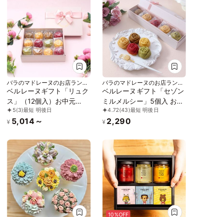
バラのマドレーヌのお店ランジ
バラのマドレーヌのお店ランジ
ェラ
ェラ
ベルレーヌギフト「リュク
ベルレーヌギフト「セゾン
ス」（12個入）お中元
ミルメルシー」5個入 お中
5
(3)
最短 明後日
4.72
(43)
最短 明後日
2026
元2026
5,014～
2,290
¥
¥
10%OFF