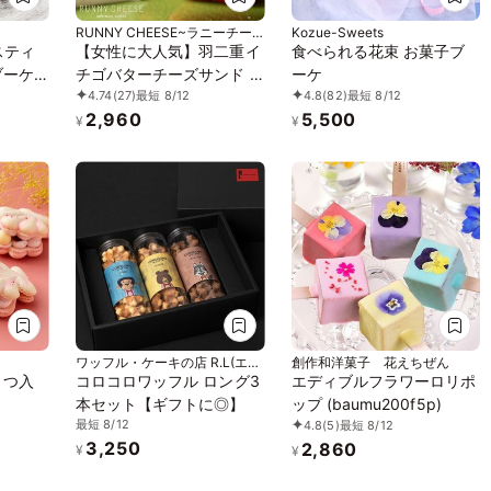
RUNNY CHEESE~ラニーチー
Kozue-Sweets
ズ~
スティ
【女性に大人気】羽二重イ
食べられる花束 お菓子ブ
ーケ 6
チゴバターチーズサンド 5
ーケ
4.74
(27)
最短 8/12
4.8
(82)
最短 8/12
個入
2,960
5,500
¥
¥
ワッフル・ケーキの店 R.L(エー
創作和洋菓子 花えちぜん
ル・エル)
４つ入
コロコロワッフル ロング3
エディブルフラワーロリポ
本セット【ギフトに◎】
ップ (baumu200f5p)
最短 8/12
4.8
(5)
最短 8/12
3,250
2,860
¥
¥