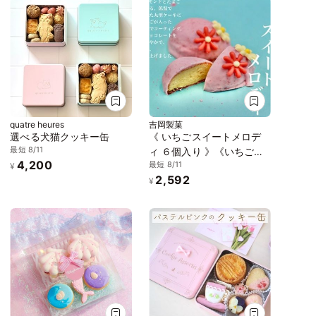
quatre heures
吉岡製菓
選べる犬猫クッキー缶
《 いちごスイートメロデ
最短 8/11
ィ ６個入り 》《いちごケ
4,200
最短 8/11
ーキ》ジュエリーボックス
¥
2,592
DAIFUKU ありがとう 大福
¥
お取り寄せ テレビで話題