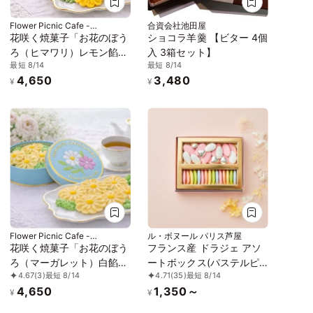
Flower Picnic Cafe -
合資会社池田屋
Hakodate-
花咲く焼菓子「お花のぼう
ショコラ羊羹 【ビター 4個
ろ（ヒマワリ）レモン餡」
入 3箱セット】
最短 8/14
最短 8/14
3缶セット｜オリジナル紙
4,650
3,480
袋を3枚
¥
¥
Flower Picnic Cafe -
ル・ボヌール パリス芦屋
Hakodate-
花咲く焼菓子「お花のぼう
フランス産 ドラジェ アソ
ろ（マーガレット）白餡」
ートボックス(パステルピ
4.67
(3)
最短 8/14
4.71
(35)
最短 8/14
3缶セット｜オリジナル紙
ンク) S-5
4,650
1,350～
袋を3枚
¥
¥