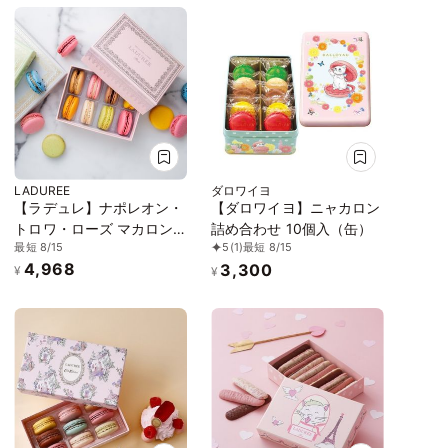
LADUREE
ダロワイヨ
【ラデュレ】ナポレオン・
【ダロワイヨ】ニャカロン
トロワ・ローズ マカロン8
詰め合わせ 10個入（缶）
最短 8/15
5
(1)
最短 8/15
個入り
4,968
3,300
¥
¥