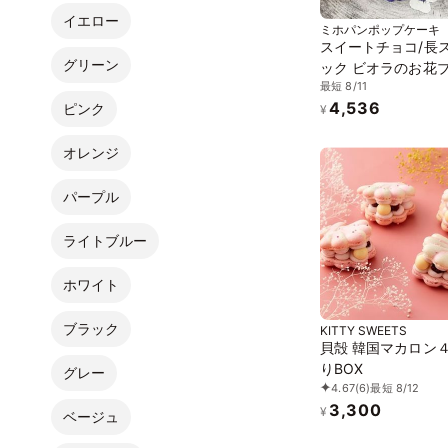
イエロー
ミホパンポップケーキ
スイートチョコ/長
グリーン
ック ビオラのお花ブ
最短 8/11
本セット
4,536
ピンク
¥
オレンジ
パープル
ライトブルー
ホワイト
ブラック
KITTY SWEETS
貝殻 韓国マカロン
りBOX
グレー
4.67
(6)
最短 8/12
3,300
¥
ベージュ