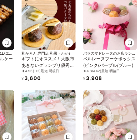
.L(エー
和かろん.専門店 和果（わか）
バラのマドレーヌのお店ランジ
ェラ
ルケー
ギフトにオススメ！大阪市
ベルレーヌブーケボックス
あきないグランプリ優秀賞
(ピンク/パープル/ブルー)
4.56
(112)
最短 明後日
4.86
(42)
最短 明後日
受賞!!～ メディアで人気の
3,600
3,908
生どら焼き 和スイーツ～
¥
¥
「和かろん。」6個入りお
中元2026