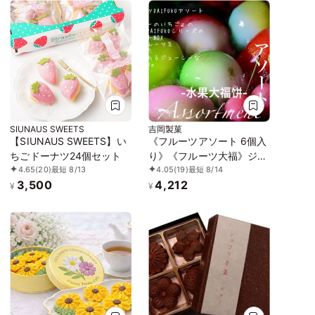
SIUNAUS SWEETS
吉岡製菓
【SIUNAUS SWEETS】い
《フルーツアソート 6個入
ちごドーナツ24個セット
り》《フルーツ大福》ジュ
4.65
(20)
最短 8/13
4.05
(19)
最短 8/14
エリーボックス DAIFUKU
3,500
4,212
¥
¥