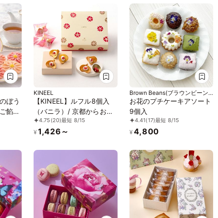
KINEEL
Brown Beans(ブラウンビーン
ズ)
のぼう
【KINEEL】ルフル8個入
お花のプチケーキアソート
ご餡白
（バニラ）/ 京都からお届
9個入
4.75
(20)
最短 8/15
4.41
(17)
最短 8/15
リジナ
け♪お花の形のかわいいラ
1,426～
4,800
ングドシャスイーツ（焼菓
¥
¥
子8個セット）