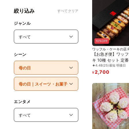
絞り込み
すべてクリア
ジャンル
10%OFF
ワッフル・ケーキの店 R
ル・エル)
【お急ぎ便】ワッフ
シーン
キ 10種 セット 定番
4.48
(25)
最短 明後日
2,700
¥
エンタメ