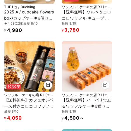
THE Ugly Duckling
ワッフル・ケーキの店 R.L(エー
ル・エル)
2025 A / cupcake flowers
【送料無料】ソルベ＆コロ
box/カップケーキ6個セッ
コロワッフル キューブ セ
最短 8/10
4.59
(228)
最短 8/10
ト
ット【夏の新作スイーツと
3,780
4,980
定番焼き菓子】お中元
¥
¥
2026
10%OFF
ワッフル・ケーキの店 R.L(エー
ワッフル・ケーキの店 R.L(エー
ル・エル)
ル・エル)
【送料無料】カフェオレベ
【送料無料】ハーバリウム
ース付きコロコロワッフル
＆ワッフルケーキ6種セッ
最短 8/10
最短 8/10
キューブ４個セット お中
ト イエロー
4,050
4,500～
元2026
¥
¥