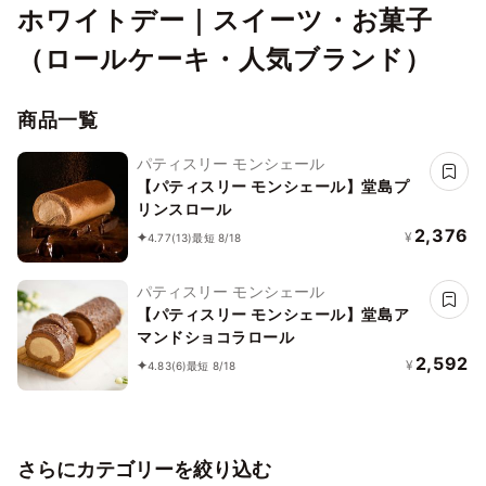
ホワイトデー｜スイーツ・お菓子
（ロールケーキ・人気ブランド）
商品一覧
パティスリー モンシェール
【パティスリー モンシェール】堂島プ
リンスロール
2,376
¥
4.77
(13)
最短 8/18
パティスリー モンシェール
【パティスリー モンシェール】堂島ア
マンドショコラロール
2,592
¥
4.83
(6)
最短 8/18
さらにカテゴリーを絞り込む