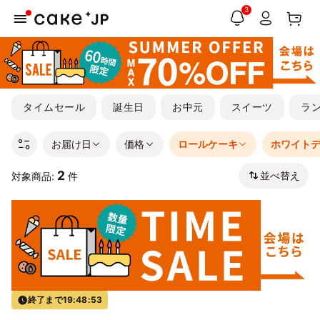
3
タイムセール
誕生日
お中元
スイーツ
ラ
お届け日
価格
ロールケーキ
ホワイト
2
並べ替え
対象商品:
件
終了まで
19:48:53