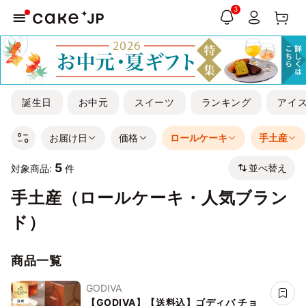
3
誕生日
お中元
スイーツ
ランキング
アイ
お届け日
価格
ロールケーキ
手土産
5
並べ替え
対象商品:
件
手土産（ロールケーキ・人気ブラン
ド）
商品一覧
GODIVA
【GODIVA】【送料込】ゴディバ チョ