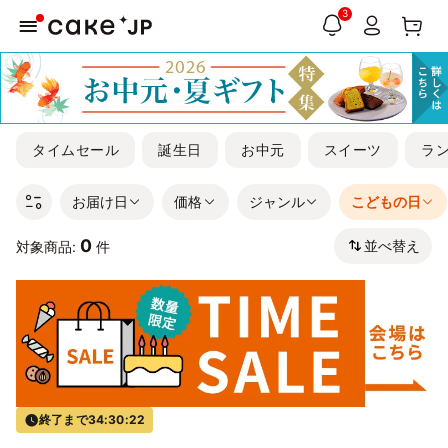
3
タイムセール
誕生日
お中元
スイーツ
ラ
お届け日
価格
ジャンル
こどもの日
0
並べ替え
対象商品:
件
終了まで
34:30:22