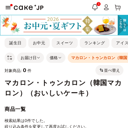
3
誕生日
お中元
スイーツ
ランキング
アイ
お届け日
価格
マカロン・トゥンカロン（韓国
0
並べ替え
対象商品:
件
マカロン・トゥンカロン（韓国マカ
ロン）（おいしいケーキ）
商品一覧
検索結果は0件でした。
絞り込み条件を変更して再度お試しください。