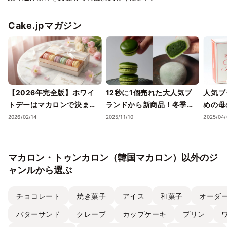
Cake.jpマガジン
【2026年完全版】ホワイ
12秒に1個売れた大人気ブ
人気ブ
トデーはマカロンで決ま
ランドから新商品！冬季限
めの母
り！「特別な人」へ贈る意
定「MAMIDORIマカロン」
の選び
2026/02/14
2025/11/10
2025/04/
味・最新トレンド・失敗し
が登場
ない選び方
マカロン・トゥンカロン（韓国マカロン）以外のジ
ャンルから選ぶ
チョコレート
焼き菓子
アイス
和菓子
オーダ
バターサンド
クレープ
カップケーキ
プリン