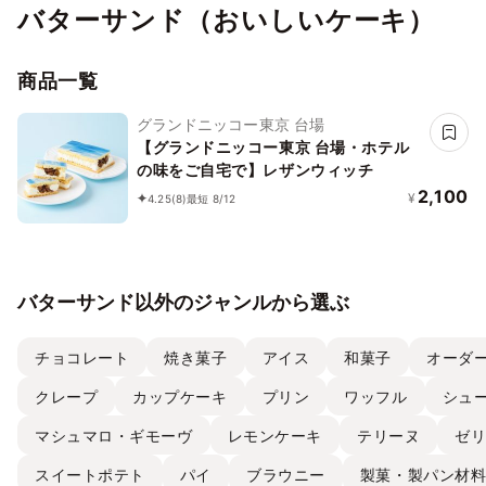
バターサンド（おいしいケーキ）
商品一覧
グランドニッコー東京 台場
【グランドニッコー東京 台場・ホテル
の味をご自宅で】レザンウィッチ
2,100
¥
4.25
(8)
最短 8/12
バターサンド以外のジャンルから選ぶ
チョコレート
焼き菓子
アイス
和菓子
オーダ
クレープ
カップケーキ
プリン
ワッフル
シュ
マシュマロ・ギモーヴ
レモンケーキ
テリーヌ
ゼ
スイートポテト
パイ
ブラウニー
製菓・製パン材