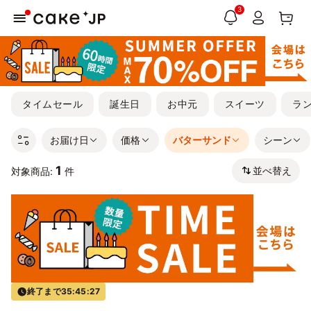
3
タイムセール
誕生日
お中元
スイーツ
ラ
お届け日
価格
バターサンド
シーン
1
並べ替え
対象商品:
件
終了まで
35:45:27