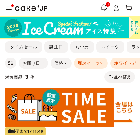
3
タイムセール
誕生日
お中元
スイーツ
ラ
お届け日
価格
和スイーツ
ホワイトデ
3
並べ替え
対象商品:
件
終了まで
17:11:46