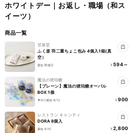
ホワイトデー｜お返し・職場（和ス
イーツ）
商品一覧
甘泉堂
ふく楽 羽二重ちょこ包み 4個入1箱(真
空）
594～
¥
最短 明後日
魔法の琥珀糖
【プレーン】魔法の琥珀糖オーバル
BOX 1個
900
¥
5
(1)
最短 8/13
レストラン キャンティ
DORA 8個入
2,800
¥
最短 8/10