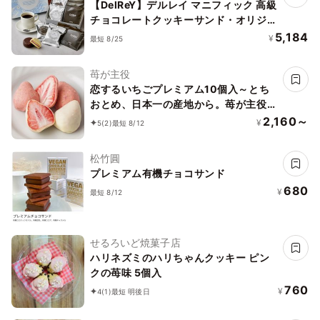
【DelReY】デルレイ マニフィック 高級
チョコレートクッキーサンド・オリジナ
ルコーヒーセット
5,184
¥
最短 8/25
苺が主役
恋するいちごプレミアム10個入～とち
おとめ、日本一の産地から。苺が主役
の美味しいお菓子～お中元・夏ギフト
2,160～
¥
5
(2)
最短 8/12
2026
松竹圓
プレミアム有機チョコサンド
680
¥
最短 8/12
せるろいど焼菓子店
ハリネズミのハリちゃんクッキー ピン
クの苺味 5個入
760
¥
4
(1)
最短 明後日