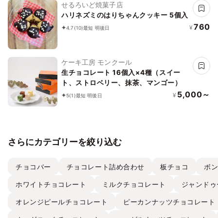
せるろいど焼菓子店
ハリネズミのはりちゃんクッキー 5個入
760
¥
4.7
(10)
最短 明後日
ケーキ工房 モンクール
生チョコレート 16個入×4種（スイー
ト、ストロベリー、抹茶、マンゴー）
5,000～
¥
5
(1)
最短 明後日
さらにカテゴリーを絞り込む
チョコバー
チョコレート詰め合わせ
板チョコ
ボ
ホワイトチョコレート
ミルクチョコレート
ジャンドゥ
オレンジピールチョコレート
ピーカンナッツチョコレート