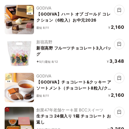
GODIVA
【GODIVA】ハート オブ ゴールド コレ
クション（6粒入）お中元2026
2,160
¥
最短 8/11
新宿高野
新宿高野 フルーツチョコレート3入バッ
グ
3,348
¥
5
(1)
最短 8/12
GODIVA
【GODIVA】チョコレート&クッキー ア
ソートメント（チョコレート8粒入/クッ
キー4枚入）お中元2026
2,160
¥
最短 8/11
創業47年老舗ケーキ屋 BCCスイーツ
生チョコ 24個入り 1箱 チョコレート お
返し