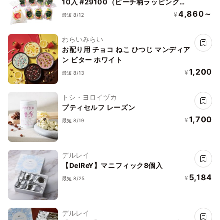
10入 #29100（ピーチ柄ラッピング袋
付）
4,860～
¥
最短 8/12
わらいみらい
お配り用 チョコ ねこ ひつじ マンディア
ン ビター ホワイト
1,200
¥
最短 8/13
トシ・ヨロイヅカ
プティセルフ レーズン
1,700
¥
最短 8/19
デルレイ
【DelReY】マニフィック8個入
5,184
¥
最短 8/25
デルレイ