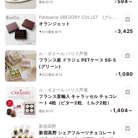
594～
¥
最短 8/10
Patisserie GREGORY COLLET (グレゴ
リー・コレ)
オランジェット
3,425
¥
5
(1)
最短 8/11
ル・ボヌール パリス芦屋
フランス産 ドラジェ PETケース SS-5
(グリーン)
1,080
¥
5
(2)
最短 8/13
ル・ボヌール パリス芦屋
フランス直輸入 キャラッセル チョコレ
ート 4粒（ビター2粒、ミルク2粒）
1,404～
¥
最短 8/13
新宿高野
新宿高野 シェアフルーツチョコレート