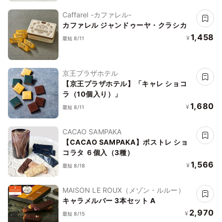
Caffarel -カファレル-
カファレル ジャンドゥーヤ・クラシカ
1,458
¥
最短 8/11
京王プラザホテル
【京王プラザホテル】「キャレ ショコ
ラ（10個入り）」
1,680
¥
最短 8/11
CACAO SAMPAKA
【CACAO SAMPAKA】ポストレ ショ
コラタ ６個入（3種）
1,566
¥
最短 8/18
MAISON LE ROUX（メゾン・ルルー）
キャラメルバー 3本セット A
2,970
¥
最短 8/15