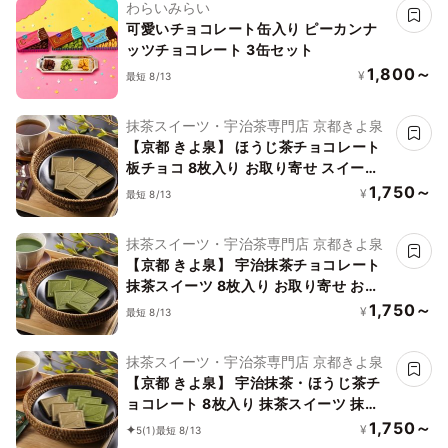
わらいみらい
可愛いチョコレート缶入り ピーカンナ
ッツチョコレート 3缶セット
1,800～
¥
最短 8/13
抹茶スイーツ・宇治茶専門店 京都きよ泉
【京都 きよ泉】 ほうじ茶チョコレート
板チョコ 8枚入り お取り寄せ スイーツ
お菓子
1,750～
¥
最短 8/13
抹茶スイーツ・宇治茶専門店 京都きよ泉
【京都 きよ泉】 宇治抹茶チョコレート
抹茶スイーツ 8枚入り お取り寄せ お菓
子 ギフト プレゼント
1,750～
¥
最短 8/13
抹茶スイーツ・宇治茶専門店 京都きよ泉
【京都 きよ泉】 宇治抹茶・ほうじ茶チ
ョコレート 8枚入り 抹茶スイーツ 抹茶
チョコ ギフト プレゼント お中元2026
1,750～
¥
5
(1)
最短 8/13