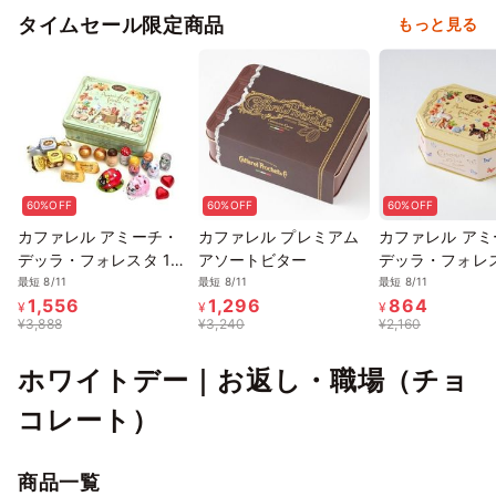
タイムセール限定商品
もっと見る
60%OFF
60%OFF
60%OFF
カファレル アミーチ・
カファレル プレミアム
カファレル アミ
デッラ・フォレスタ 16
アソートビター
デッラ・フォレス
粒
最短 8/11
最短 8/11
最短 8/11
1,556
1,296
864
¥
¥
¥
¥
3,888
¥
3,240
¥
2,160
ホワイトデー｜お返し・職場（チョ
コレート）
商品一覧