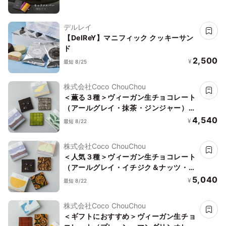
デルレイ
【DelReY】マニフィック クッキーサン
ド
2,500
¥
最短 8/25
株式会社Coco ChouChou
＜薫る３種＞ヴィーガン生チョコレート
（アールグレイ・抹茶・ジンジャー）ヴ
ィーガン グルテンフリー 白砂糖不使用
4,540
¥
最短 8/22
株式会社Coco ChouChou
＜人気３種＞ヴィーガン生チョコレート
（アールグレイ・イチジク＆ナッツ・マ
ンダリンオレンジ）ヴィーガン グルテ
5,040
¥
最短 8/22
ンフリー 白砂糖不使用
株式会社Coco ChouChou
＜ギフトにおすすめ＞ヴィーガン生チョ