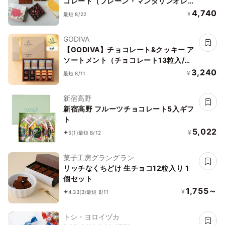
コレート（プレーン・マンダリンオレン
ジ・ラズベリー＆ローズ）ヴィーガン
4,740
¥
最短 8/22
グルテンフリー 白砂糖不使用
GODIVA
【GODIVA】チョコレート&クッキー ア
ソートメント（チョコレート13粒入/ク
ッキー8枚入）お中元2026
3,240
¥
最短 8/11
新宿高野
新宿高野 フルーツチョコレート5入ギフ
ト
5,022
¥
5
(1)
最短 8/12
菓子工房グラングラン
リッチなくちどけ 生チョコ12粒入り 1
個セット
1,755～
¥
4.33
(3)
最短 8/11
トシ・ヨロイヅカ