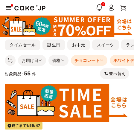
3
タイムセール
誕生日
お中元
スイーツ
ラ
お届け日
価格
チョコレート
ホワイト
55
並べ替え
対象商品:
件
終了まで
1:55:46