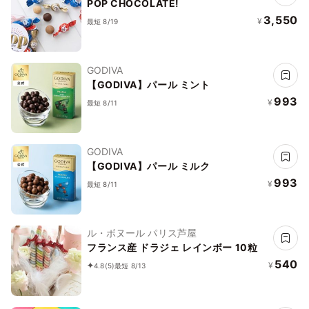
POP CHOCOLATE!
3,550
¥
最短 8/19
GODIVA
【GODIVA】パール ミント
993
¥
最短 8/11
GODIVA
【GODIVA】パール ミルク
993
¥
最短 8/11
ル・ボヌール パリス芦屋
フランス産 ドラジェ レインボー 10粒
540
¥
4.8
(5)
最短 8/13