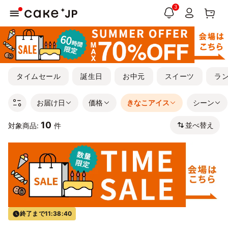
3
タイムセール
誕生日
お中元
スイーツ
ラ
お届け日
価格
きなこアイス
シーン
10
並べ替え
対象商品:
件
終了まで
11:38:40