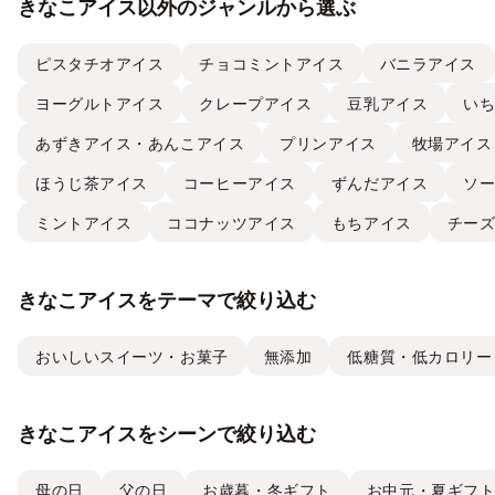
きなこアイス以外のジャンルから選ぶ
ピスタチオアイス
チョコミントアイス
バニラアイス
ヨーグルトアイス
クレープアイス
豆乳アイス
い
あずきアイス・あんこアイス
プリンアイス
牧場アイス
ほうじ茶アイス
コーヒーアイス
ずんだアイス
ソ
ミントアイス
ココナッツアイス
もちアイス
チー
きなこアイスをテーマで絞り込む
おいしいスイーツ・お菓子
無添加
低糖質・低カロリー
きなこアイスをシーンで絞り込む
母の日
父の日
お歳暮・冬ギフト
お中元・夏ギフ