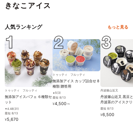
きなこアイス
人気ランキング
もっと見る
トゥッティ フルッティ
無添加アイス カップ詰合せ 8
種類 贈答用
トゥッティ フルッティ
丹波篠山近又
5
(
3
)
✦
無添加アイスパフェ ６種類セ
丹波篠山近又 黒豆
最短 8/13
ット
丹波茶のアイスクリー
4,500
～
¥
最短 8/13
4.48
(
31
)
✦
最短 8/13
6,500
¥
5,670
¥