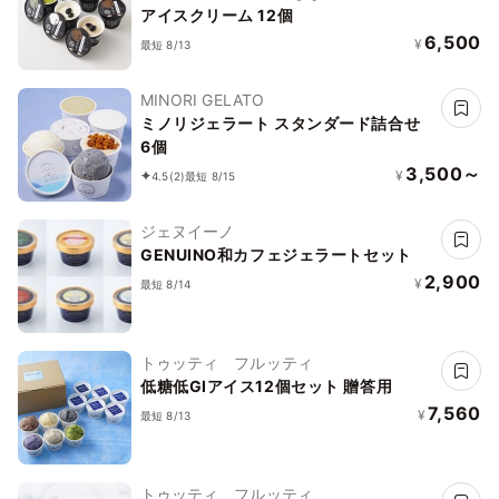
アイスクリーム 12個
6,500
¥
最短 8/13
MINORI GELATO
ミノリジェラート スタンダード詰合せ
6個
3,500～
¥
4.5
(2)
最短 8/15
ジェヌイーノ
GENUINO和カフェジェラートセット
2,900
¥
最短 8/14
トゥッティ フルッティ
低糖低GIアイス12個セット 贈答用
7,560
¥
最短 8/13
トゥッティ フルッティ