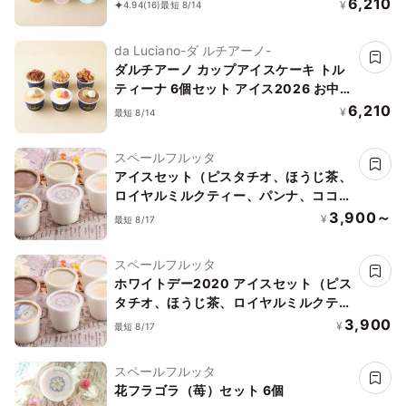
2026
6,210
¥
4.94
(16)
最短 8/14
da Luciano-ダ ルチアーノ-
ダルチアーノ カップアイスケーキ トル
ティーナ 6個セット アイス2026 お中元
2026
6,210
¥
最短 8/14
スペールフルッタ
アイスセット（ピスタチオ、ほうじ茶、
ロイヤルミルクティー、パンナ、ココ
ア、苺） 6個
3,900～
¥
最短 8/17
スペールフルッタ
ホワイトデー2020 アイスセット（ピス
タチオ、ほうじ茶、ロイヤルミルクティ
ー、パンナ、ココア、苺） 6個
3,900
¥
最短 8/17
スペールフルッタ
花フラゴラ（苺）セット 6個