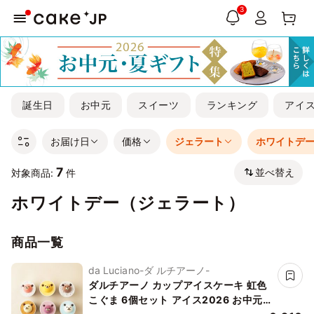
3
誕生日
お中元
スイーツ
ランキング
アイ
お届け日
価格
ジェラート
ホワイトデ
7
並べ替え
対象商品:
件
ホワイトデー（ジェラート）
商品一覧
da Luciano-ダ ルチアーノ-
ダルチアーノ カップアイスケーキ 虹色
こぐま 6個セット アイス2026 お中元