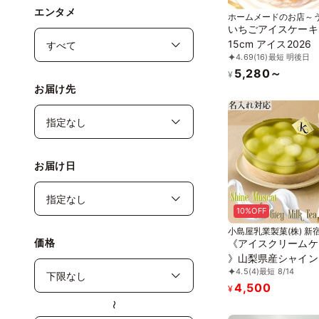
エンタメ
ホームメードのお店～
さん～
いちごアイスケーキ
15cm アイス2026
4.69
(16)
最短 明後日
5,280～
¥
お届け先
お届け日
10%OFF
小島屋乳業製菓(株) 新
Kojimaya
価格
《アイスクリームケ
》山梨県産シャイン
4.5
(4)
最短 8/14
ット＆アールグレイ
4,500
ティー5号 (直径15c
¥
中元 2026 アイス20
〜