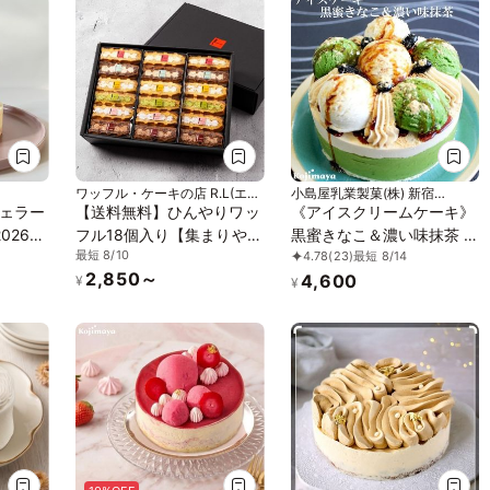
ワッフル・ケーキの店 R.L(エー
小島屋乳業製菓(株) 新宿
ル・エル)
Kojimaya
ェラー
【送料無料】ひんやりワッ
《アイスクリームケーキ》
026」
フル18個入り【集まりやお
黒蜜きなこ＆濃い味抹茶 4
最短 8/10
4.78
(23)
最短 8/14
配りにも◎】アイス2026
号 12cm 名入れ メッセー
2,850～
4,600
ジ 選択可 チョコプレート
¥
¥
お中元 2026 アイス2026