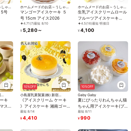
うしゃぎ
ホームメードのお店～うしゃぎ
ホームメードのお店～うしゃぎ
さん～
さん～
 5号
マンゴーアイスケーキ ５
生乳アイスクリームロール
号 15cm アイス2026
フルーツアイスケーキ
4.71
(7)
最短 8/10
4.5
(16)
最短 明後日
13.5cm アイス2026
5,280～
4,100
¥
¥
10%OFF
10%OFF
宿
小島屋乳業製菓(株) 新宿
Gaby Gaby
Kojimaya
ーキ
《アイスクリーム ケーキ
夏にぴったりわんちゃん猫
マスカ
》アイスケーキ 湘南ゴー
ちゃん用アイスケーキ(プ
最短 8/14
最短 8/11
ミルク
ルドとチーズアイスケーキ
レーン) アイス2026
4,410
990
m) お
(直径15cm) 推し活 にも オ
¥
¥
26
レンジ イエロー 黄色 お中
元 2026 アイス2026