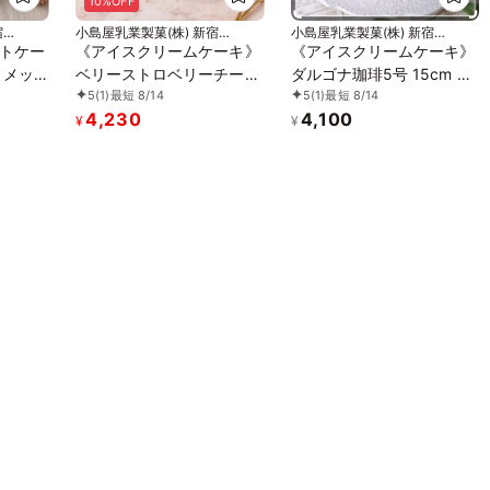
10%OFF
宿
小島屋乳業製菓(株) 新宿
小島屋乳業製菓(株) 新宿
Kojimaya
Kojimaya
トケー
《アイスクリームケーキ》
《アイスクリームケーキ》
れ メッ
ベリーストロベリーチーズ
ダルゴナ珈琲5号 15cm お
5
(1)
最短 8/14
5
(1)
最短 8/14
コ プレ
パイ 5号 15cm お中元
中元 2026 アイス2026
4,230
4,100
2026 アイス2026
¥
¥