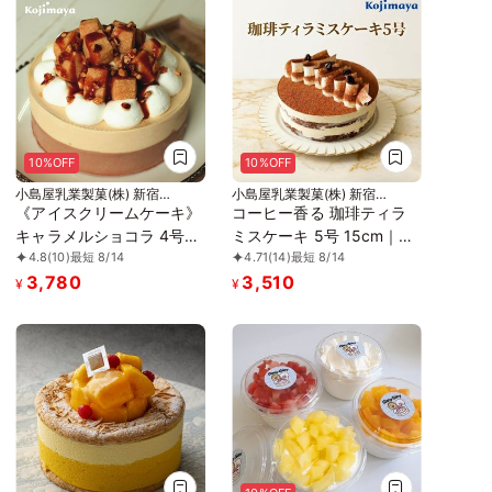
10%OFF
10%OFF
小島屋乳業製菓(株) 新宿
小島屋乳業製菓(株) 新宿
Kojimaya
Kojimaya
《アイスクリームケーキ》
コーヒー香る 珈琲ティラ
キャラメルショコラ 4号
ミスケーキ 5号 15cm｜誕
4.8
(10)
最短 8/14
4.71
(14)
最短 8/14
12cm 名入れ メッセージ
生日 バースデーケーキ 名
3,780
3,510
選択可 チョコプレート お
入れ メッセージ チョコプ
¥
¥
中元 2026 アイス2026
レート 対応 お中元 2026
アイス2026