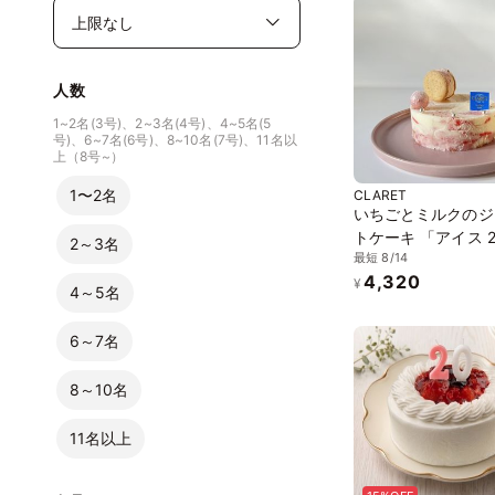
人数
1~2名(3号)、2~3名(4号)、4~5名(5
号)、6~7名(6号)、8~10名(7号)、11名以
上（8号~）
1〜2名
CLARET
いちごとミルクのジ
トケーキ 「アイス 2
2～3名
最短 8/14
「お中元 2026」
4,320
¥
4～5名
6～7名
8～10名
11名以上