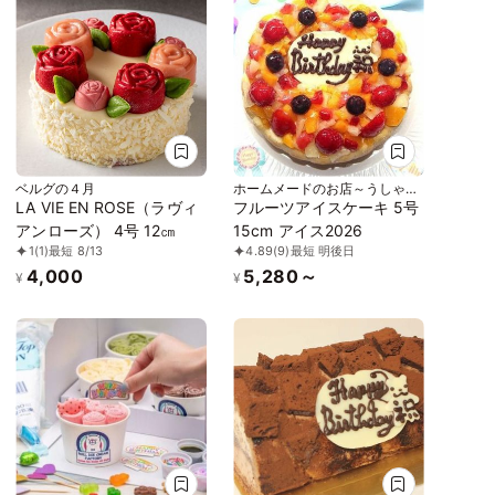
ベルグの４月
ホームメードのお店～うしゃぎ
さん～
LA VIE EN ROSE（ラヴィ
フルーツアイスケーキ 5号
アンローズ） 4号 12㎝
15cm アイス2026
1
(1)
最短 8/13
4.89
(9)
最短 明後日
4,000
5,280～
¥
¥