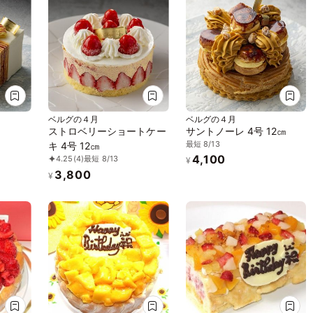
ベルグの４月
ベルグの４月
ストロベリーショートケー
サントノーレ 4号 12㎝
最短 8/13
キ 4号 12㎝
4,100
4.25
(4)
最短 8/13
¥
3,800
¥