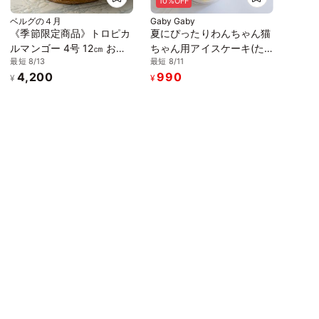
10%OFF
ベルグの４月
Gaby Gaby
《季節限定商品》トロピカ
夏にぴったりわんちゃん猫
ルマンゴー 4号 12㎝ お中
ちゃん用アイスケーキ(た
最短 8/13
最短 8/11
元2026
っぷりパイン) アイス2026
4,200
990
¥
¥