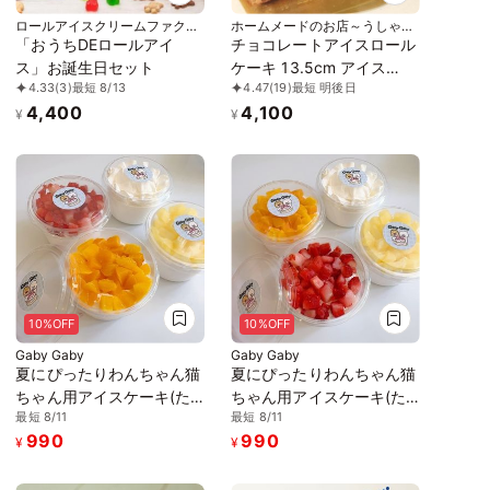
ロールアイスクリームファクト
ホームメードのお店～うしゃぎ
リー
さん～
「おうちDEロールアイ
チョコレートアイスロール
ス」お誕生日セット
ケーキ 13.5cm アイス
4.33
(3)
最短 8/13
4.47
(19)
最短 明後日
2026
4,400
4,100
¥
¥
10%OFF
10%OFF
Gaby Gaby
Gaby Gaby
夏にぴったりわんちゃん猫
夏にぴったりわんちゃん猫
ちゃん用アイスケーキ(た
ちゃん用アイスケーキ(た
最短 8/11
最短 8/11
っぷりマンゴー) アイス
っぷりいちご) アイス2026
990
990
2026
¥
¥