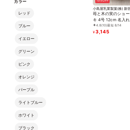
15%OFF
カラー
小島屋乳業製菓(株) 新
Kojimaya
レッド
苺と木の実のショー
キ 4号 12cm 名入
4.8
(10)
最短 8/14
ブルー
セージ 選択可 チョ
3,145
ート お中元 2026 アイス
¥
2026
イエロー
グリーン
ピンク
オレンジ
パープル
ライトブルー
ホワイト
ブラック