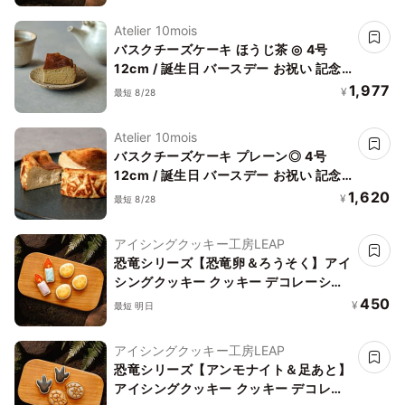
Atelier 10mois
バスクチーズケーキ ほうじ茶 ◎ 4号
12cm / 誕生日 バースデー お祝い 記念
日 お中元
1,977
¥
最短 8/28
Atelier 10mois
バスクチーズケーキ プレーン◎ 4号
12cm / 誕生日 バースデー お祝い 記念
日
1,620
¥
最短 8/28
アイシングクッキー工房LEAP
恐竜シリーズ【恐竜卵＆ろうそく】アイ
シングクッキー クッキー デコレーショ
ンケーキ オリジナルケーキ 誕生日
450
¥
最短 明日
アイシングクッキー工房LEAP
恐竜シリーズ【アンモナイト＆足あと】
アイシングクッキー クッキー デコレー