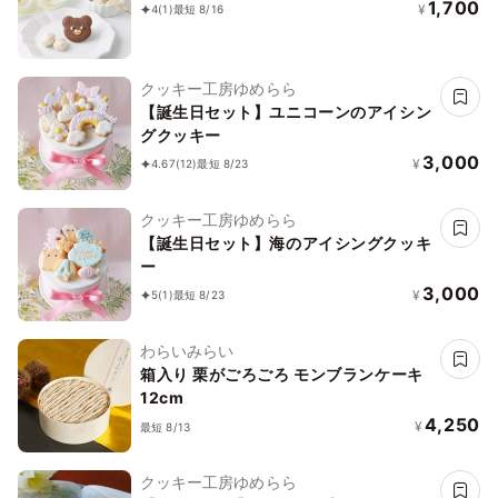
1,700
¥
4
(1)
最短 8/16
クッキー工房ゆめらら
【誕生日セット】ユニコーンのアイシン
グクッキー
3,000
¥
4.67
(12)
最短 8/23
クッキー工房ゆめらら
【誕生日セット】海のアイシングクッキ
ー
3,000
¥
5
(1)
最短 8/23
わらいみらい
箱入り 栗がごろごろ モンブランケーキ
12cm
4,250
¥
最短 8/13
クッキー工房ゆめらら