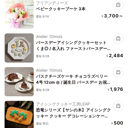
フリアンディーズ
ベビークッキーブーケ 3本
3,700～
¥
最短 8/16
Atelier 10mois
バースデーアイシングクッキーセット
くま◎ / 名入れ ファーストバースデー
誕生日 1歳
2,484
¥
最短 8/28
Atelier 10mois
バスクチーズケーキ チョコラズベリー
4号 12cm ◎ / 誕生日 バースデー お祝い
記念日
1,976
¥
最短 8/28
アイシングクッキー工房LEAP
恐竜シリーズ【ヤシの木】アイシングク
ッキー クッキー デコレーションケーキ
オリジナルケーキ 誕生日
500
¥
最短 明日