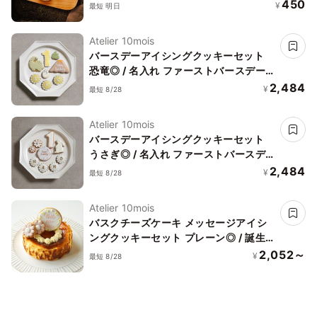
ションケーキ オリジナルケーキ 誕生日
450
¥
最短 明日
Atelier 10mois
バースデーアイシングクッキーセット
恐竜◎ / 名入れ ファーストバースデー
誕生日 1歳
2,484
¥
最短 8/28
Atelier 10mois
バースデーアイシングクッキーセット
うさぎ◎ / 名入れ ファーストバースデー
誕生日 1歳
2,484
¥
最短 8/28
Atelier 10mois
バスクチーズケーキ メッセージアイシ
ングクッキーセット プレーン◎ / 誕生日
記念日
2,052～
¥
最短 8/28