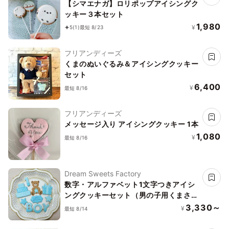
【シマエナガ】ロリポップアイシングク
ッキー３本セット
1,980
¥
5
(1)
最短 8/23
フリアンディーズ
くまのぬいぐるみ＆アイシングクッキー
セット
6,400
¥
最短 8/16
フリアンディーズ
メッセージ入り アイシングクッキー 1本
1,080
¥
最短 8/16
Dream Sweets Factory
数字・アルファベット1文字つきアイシ
ングクッキーセット（男の子用くまさ
ん）
3,330～
¥
最短 8/14