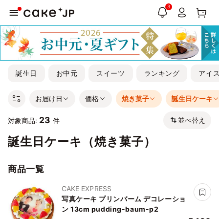
3
誕生日
お中元
スイーツ
ランキング
アイ
お届け日
価格
焼き菓子
誕生日ケーキ
23
並べ替え
対象商品:
件
誕生日ケーキ（焼き菓子）
商品一覧
CAKE EXPRESS
写真ケーキ プリンバーム デコレーショ
ン 13cm pudding-baum-p2