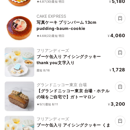
5,180
¥
4.87
(30)
最短 明日
CAKE EXPRESS
写真ケーキ プリンバーム 13cm
pudding-baum-cookie
4,060
¥
4.68
(22)
最短 明日
フリアンディーズ
ブーケ缶入り アイシングクッキー
thank you文字入り
1,728
¥
最短 8/16
グランドニッコー東京 台場
【グランドニッコー東京 台場・ホテル
の味をご自宅で】ガトーマロン
3,200
¥
5
(1)
最短 8/11
フリアンディーズ
ブーケ缶入り アイシングクッキー くま