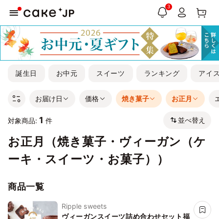
3
誕生日
お中元
スイーツ
ランキング
アイ
お届け日
価格
焼き菓子
お正月
1
並べ替え
対象商品:
件
お正月（焼き菓子・ヴィーガン（ケ
ーキ・スイーツ・お菓子））
商品一覧
Ripple sweets
ヴィーガンスイーツ詰め合わせセット福