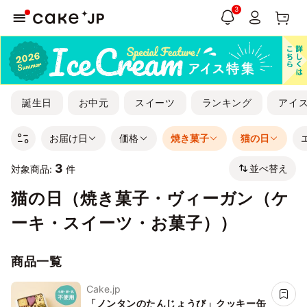
3
誕生日
お中元
スイーツ
ランキング
アイ
お届け日
価格
焼き菓子
猫の日
3
並べ替え
対象商品:
件
猫の日（焼き菓子・ヴィーガン（ケ
ーキ・スイーツ・お菓子））
商品一覧
Cake.jp
「ノンタンのたんじょうび」クッキー缶