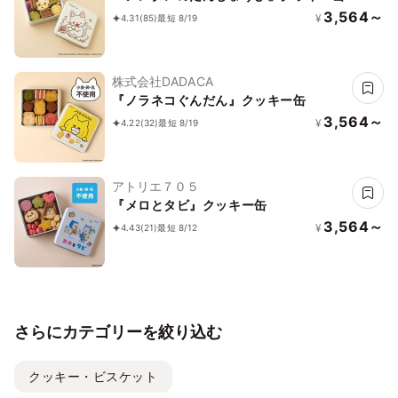
3,564～
¥
4.31
(85)
最短 8/19
株式会社DADACA
『ノラネコぐんだん』クッキー缶
3,564～
¥
4.22
(32)
最短 8/19
アトリエ７０５
『メロとタビ』クッキー缶
3,564～
¥
4.43
(21)
最短 8/12
さらにカテゴリーを絞り込む
クッキー・ビスケット