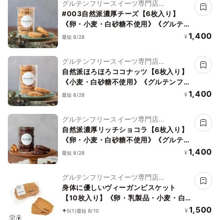
グルテンフリースイーツ専門店
NachuRa(ナチュラ)-南青山-
#003自然派濃厚チーズ【6枚入り】
《卵・小麦・白砂糖不使用》《グルテン
フリー》《アレルギー配慮》
1,400
¥
最短 8/28
グルテンフリースイーツ専門店
NachuRa(ナチュラ)-南青山-
自然派ほろほろココナッツ【6枚入り】
《小麦・白砂糖不使用》《グルテンフリ
ー》《アレルギー配慮》
1,400
¥
最短 8/28
グルテンフリースイーツ専門店
NachuRa(ナチュラ)-南青山-
自然派濃厚リッチショコラ【6枚入り】
《卵・小麦・白砂糖不使用》《グルテン
フリー》《アレルギー配慮》
1,400
¥
最短 8/28
グルテンフリースイーツ専門店
NachuRa(ナチュラ)-南青山-
身体に優しいヴィーガンビスケット
【10枚入り】《卵・乳製品・小麦・白
砂糖不使用》《ヴィーガンスイーツ》
1,500
¥
5
(1)
最短 8/10
《グルテンフリー》《アレルギー配慮》