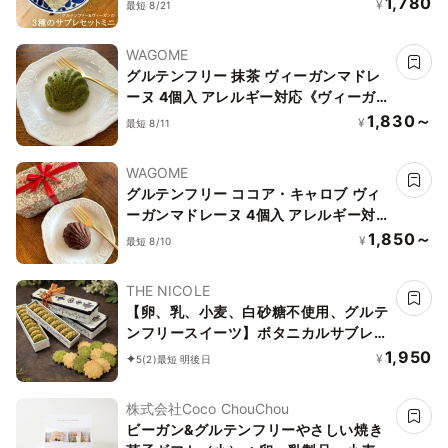
1,780
¥
最短 8/21
慮》
WAGOME
グルテンフリー 抹茶 ヴィーガンマドレ
ーヌ 4個入 アレルギー対応《ヴィーガ
ンスイーツ》《グルテンフリー》
1,830～
¥
最短 8/11
WAGOME
グルテンフリー ココア・キャロブ ヴィ
ーガンマドレーヌ 4個入 アレルギー対
応《ヴィーガンスイーツ》《グルテンフ
1,850～
¥
最短 8/10
リー》
THE NICOLE
【卵、乳、小麦、白砂糖不使用、グルテ
ンフリースイーツ】ボタニカルサブレ
京抹茶、黒糖バニラサブレ缶 2種アソー
1,950
¥
5
(2)
最短 明後日
ト 《ヴィーガンスイーツ》《無添加》
《アレルギー配慮》
株式会社Coco ChouChou
ビーガン&グルテンフリーやさしい焼き