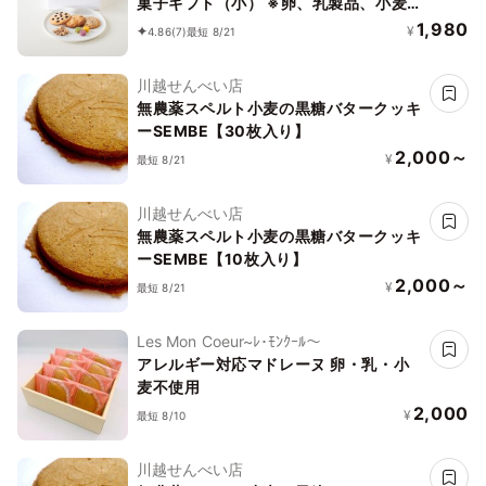
菓子ギフト（小） ※卵、乳製品、小麦
粉、白砂糖不使用 《ヴィーガンスイー
1,980
¥
4.86
(7)
最短 8/21
ツ》《グルテンフリー》
川越せんべい店
無農薬スペルト小麦の黒糖バタークッキ
ーSEMBE【30枚入り】
2,000～
¥
最短 8/21
川越せんべい店
無農薬スペルト小麦の黒糖バタークッキ
ーSEMBE【10枚入り】
2,000～
¥
最短 8/21
Les Mon Coeur~ﾚ･ﾓﾝｸｰﾙ〜
アレルギー対応マドレーヌ 卵・乳・小
麦不使用
2,000
¥
最短 8/10
川越せんべい店