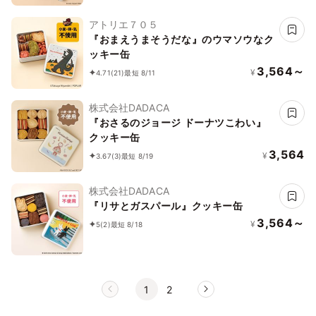
アトリエ７０５
『おまえうまそうだな』のウマソウなク
ッキー缶
3,564～
¥
4.71
(21)
最短 8/11
株式会社DADACA
『おさるのジョージ ドーナツこわい』
クッキー缶
3,564
¥
3.67
(3)
最短 8/19
株式会社DADACA
『リサとガスパール』クッキー缶
3,564～
¥
5
(2)
最短 8/18
1
2