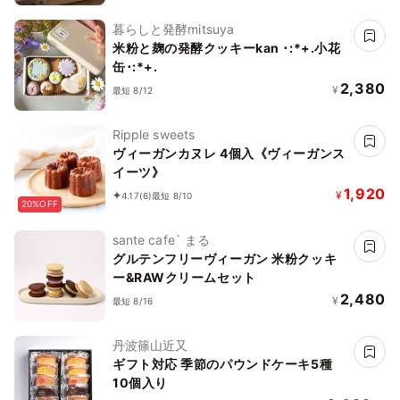
暮らしと発酵mitsuya
米粉と麹の発酵クッキーkan ･:*+.小花
缶･:*+.
2,380
¥
最短 8/12
Ripple sweets
ヴィーガンカヌレ 4個入《ヴィーガンス
イーツ》
1,920
¥
4.17
(6)
最短 8/10
20%OFF
sante cafe` まる
グルテンフリーヴィーガン 米粉クッキ
ー&RAWクリームセット
2,480
¥
最短 8/16
丹波篠山近又
ギフト対応 季節のパウンドケーキ5種
10個入り