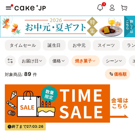
3
タイムセール
誕生日
お中元
スイーツ
ラ
お届け日
価格
焼き菓子
シーン
89
価格順
対象商品:
件
終了まで
27:03:25