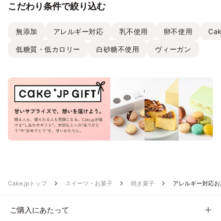
こだわり条件で絞り込む
無添加
アレルギー対応
乳不使用
卵不使用
Ca
低糖質・低カロリー
白砂糖不使用
ヴィーガン
Cake.jpトップ
スイーツ・お菓子
焼き菓子
アレルギー対応お
ご購入にあたって