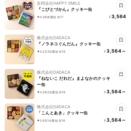
合同会社HAPPY SMILE
『こびとづかん』クッキー缶
3,564
¥
4.38
(8)
最短 8/17
株式会社DADACA
『ノラネコぐんだん』クッキー缶
3,564～
¥
4.22
(32)
最短 8/18
株式会社DADACA
『ねないこ だれだ』まよなかのクッキ
ー缶
3,564～
¥
4.39
(23)
最短 8/18
株式会社DADACA
「こんとあき」クッキー缶
3,564～
¥
3.93
(14)
最短 8/18