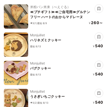
米粉パン米来（べえぐる）
≪プチギフト≫≪ご自宅用≫グルテン
フリー ハートのおからマドレーヌ
260～
¥
5
(1)
最短 8/9
Monjuillet
ハリネズミクッキー
540
¥
最短 8/13
Monjuillet
パグクッキー
540
¥
最短 8/13
Monjuillet
うさぎいちごクッキー
540
¥
5
(2)
最短 8/13