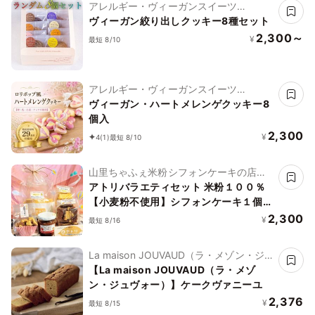
アレルギー・ヴィーガンスイーツ
L'AURA(ローラ)
ヴィーガン絞り出しクッキー8種セット
2,300～
¥
最短 8/10
アレルギー・ヴィーガンスイーツ
L'AURA(ローラ)
ヴィーガン・ハートメレンゲクッキー8
個入
2,300
¥
4
(1)
最短 8/10
山里ちゃふぇ米粉シフォンケーキの店
アトリ
アトリバラエティセット 米粉１００％
【小麦粉不使用】シフォンケーキ１個
ジャム ラスク 米粉クッキー
2,300
¥
最短 8/16
La maison JOUVAUD（ラ・メゾン・ジュ
ヴォー）
【La maison JOUVAUD（ラ・メゾ
ン・ジュヴォー）】ケークヴァニーユ
2,376
¥
最短 8/15