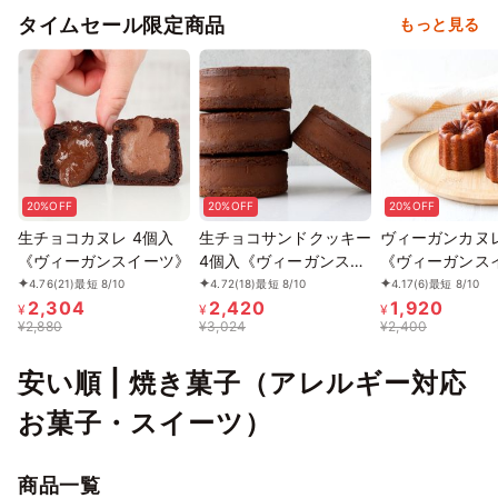
タイムセール限定商品
もっと見る
20%OFF
20%OFF
20%OFF
生チョコカヌレ 4個入
生チョコサンドクッキー
ヴィーガンカヌレ
《ヴィーガンスイーツ》
4個入《ヴィーガンスイ
《ヴィーガンス
ーツ》
4.76
(21)
最短 8/10
4.72
(18)
最短 8/10
4.17
(6)
最短 8/10
2,304
2,420
1,920
¥
¥
¥
¥
2,880
¥
3,024
¥
2,400
安い順 | 焼き菓子（アレルギー対応
お菓子・スイーツ）
商品一覧