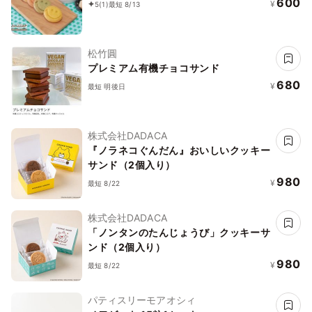
600
¥
5
(1)
最短 8/13
松竹圓
プレミアム有機チョコサンド
680
¥
最短 明後日
株式会社DADACA
『ノラネコぐんだん』おいしいクッキー
サンド（2個入り）
980
¥
最短 8/22
株式会社DADACA
「ノンタンのたんじょうび」クッキーサ
ンド（2個入り）
980
¥
最短 8/22
パティスリーモアオシィ