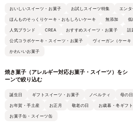
おいしいスイーツ・お菓子
お試しスイーツ特集
エンタ
ほんものそっくりケーキ・おもしろいケーキ
無添加
低
人気ブランド
CREA
おすすめスイーツ・お菓子
話
公式コラボケーキ・スイーツ・お菓子
ヴィーガン（ケーキ
かわいいお菓子
焼き菓子（アレルギー対応お菓子・スイーツ）をシ
ーンで絞り込む
誕生日
ギフトスイーツ・お菓子
ノベルティ
母の
お年賀・手土産
お正月
敬老の日
お歳暮・冬ギフ
お菓子缶・スイーツ缶