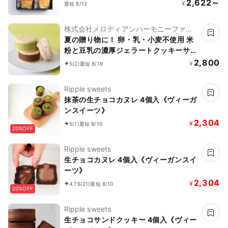
2,622～
¥
最短 8/12
株式会社メロディアンハーモニーファイ
ン
夏の贈り物に！ 卵・乳・小麦不使用 米
粉と豆乳の濃厚ジェラートクッキーサン
ド アイス 2026 お中元2026
2,800
¥
5
(2)
最短 8/19
Ripple sweets
抹茶の生チョコカヌレ 4個入《ヴィーガ
ンスイーツ》
2,304
¥
5
(1)
最短 8/10
20%OFF
Ripple sweets
生チョコカヌレ 4個入《ヴィーガンスイ
ーツ》
2,304
¥
4.76
(21)
最短 8/10
20%OFF
Ripple sweets
生チョコサンドクッキー 4個入《ヴィー