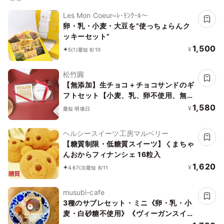
Les Mon Coeur~ﾚ･ﾓﾝｸｰﾙ〜
卵・乳・小麦・大豆を”使っちょらんク
ッキーセット”
1,500
¥
5
(1)
最短 8/10
松竹圓
【無添加】生チョコ＋チョコサンドのギ
フトセット【小麦、乳、卵不使用、無添
加、有機】
1,580
¥
最短 明後日
ヘルシースイーツ工房マルベリー
【糖質制限・低糖質スイーツ】くまちゃ
んおからフィナンシェ 16粒入
1,620
¥
4.67
(3)
最短 8/11
musubi-cafe
3種のサブレセット・ミニ《卵・乳・小
麦・白砂糖不使用》《ヴィーガンスイー
ツ》《グルテンフリー》《アレルギー配