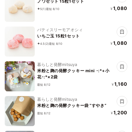
ノワゼット 15粒1セット
1,080
¥
5
(1)
最短 8/10
パティスリーモアオシィ
いちご玉 15粒1セット
1,080
¥
4.5
(2)
最短 8/10
暮らしと発酵mitsuya
米粉と麹の発酵クッキー mini ･:*+小
花･:*×2袋
1,160
¥
最短 8/12
暮らしと発酵mitsuya
米粉と麹の発酵クッキー袋 ”すやき”
1,200
¥
最短 8/12