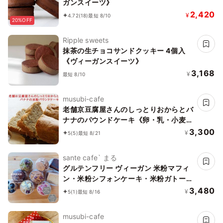
ガンスイーツ》
2,420
¥
4.72
(18)
最短 8/10
20%OFF
Ripple sweets
抹茶の生チョコサンドクッキー 4個入
《ヴィーガンスイーツ》
3,168
¥
最短 8/10
musubi-cafe
老舗京豆腐屋さんのしっとりおからとバ
ナナのパウンドケーキ《卵・乳・小麦・
白砂糖不使用》《ヴィーガンスイーツ》
3,300
¥
5
(5)
最短 8/21
《グルテンフリー》《無添加》《アレル
ギー配慮》
sante cafe` まる
グルテンフリー ヴィーガン 米粉マフィ
ン・米粉シフォンケーキ・米粉ガトーシ
ョコラセット(NEW07）《ヴィーガン
3,480
¥
5
(1)
最短 8/16
スイーツ》
musubi-cafe