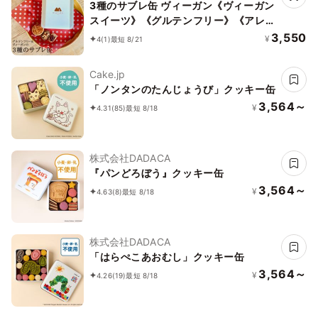
3種のサブレ缶 ヴィーガン《ヴィーガン
スイーツ》《グルテンフリー》《アレル
ギー配慮》
3,550
¥
4
(1)
最短 8/21
Cake.jp
「ノンタンのたんじょうび」クッキー缶
3,564～
¥
4.31
(85)
最短 8/18
株式会社DADACA
『パンどろぼう』クッキー缶
3,564～
¥
4.63
(8)
最短 8/18
株式会社DADACA
「はらぺこあおむし」クッキー缶
3,564～
¥
4.26
(19)
最短 8/18