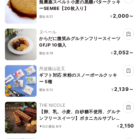
無農薬スペルト小麦の黒糖バタークッキ
ーSEMBE【20枚入り】
2,000～
¥
最短 8/21
ヌベール
からだに微笑みグルテンフリースイーツ
GFJP 10個入
2,052～
¥
最短 8/18
丹波篠山近又
ギフト対応 米粉のスノーボールクッキ
ー 5種
2,139～
¥
最短 8/12
THE NICOLE
【卵、乳、小麦、白砂糖不使用、グルテ
ンフリースイーツ】ボタニカルサブレ
カカオ、黒糖バニラサブレ缶 2種アソー
2,150
¥
5
(2)
最短 8/9
ト 《ヴィーガンスイーツ》 《無添加》
《アレルギー配慮》