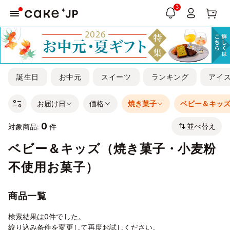
3
誕生日
お中元
スイーツ
ランキング
アイ
お届け日
価格
焼き菓子
ベビー＆キッ
0
並べ替え
対象商品:
件
ベビー＆キッズ（焼き菓子・小麦粉
不使用お菓子）
商品一覧
検索結果は0件でした。
絞り込み条件を変更して再度お試しください。