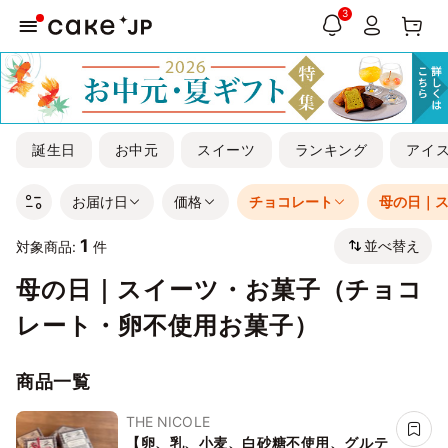
3
誕生日
お中元
スイーツ
ランキング
アイ
お届け日
価格
チョコレート
母の日｜
1
並べ替え
対象商品:
件
母の日｜スイーツ・お菓子（チョコ
レート・卵不使用お菓子）
商品一覧
THE NICOLE
【卵、乳、小麦、白砂糖不使用、グルテ