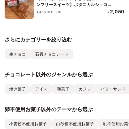
ンフリースイーツ】ボタニカルショコラ
京豆腐生チョコ 《ヴィーガンスイー
2,050
¥
4.5
(2)
最短 8/15
ツ・ヴィーガンケーキ》《無添加》《ア
レルギー配慮》
さらにカテゴリーを絞り込む
生チョコ
石畳チョコレート
チョコレート以外のジャンルから選ぶ
焼き菓子
アイス
和菓子
カヌレ
バターサンド
卵不使用お菓子以外のテーマから選ぶ
小麦粉不使用お菓子
白砂糖不使用お菓子
乳不使用お菓