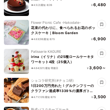
6,480
¥
4.5
(2)
最短 8/26
Flower Picnic Cafe -Hakodate-
花束の代わりに、食べられるお花のボッ
クスケーキ｜Bloom Garden
6,900
¥
4.63
(59)
最短 8/15
Patisserie KAGURE
irina（イリナ）の25種ロールケーキタ
ワーキット4段（25個入）
3,600～
¥
4.64
(321)
最短 明後日
ショコラ研究所(#チョコ研)
1日200万円売れた！グルテンフリーの
クラファン達成率1339％の濃厚ガトー
ショコラ誕生日プレゼント
3,500
¥
4.71
(129)
最短 8/15
熟成バスクチーズケーキ