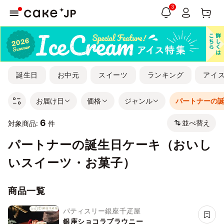
3
誕生日
お中元
スイーツ
ランキング
アイ
お届け日
価格
ジャンル
パートナーの
6
並べ替え
対象商品:
件
パートナーの誕生日ケーキ（おいし
いスイーツ・お菓子）
商品一覧
パティスリー銀座千疋屋
銀座ショコラブラウニー