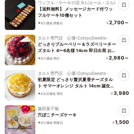
ワッフル・ケーキの店 R.L(エール・エル)
【送料無料】 メッセージカード付ワッ
フルケーキ10種セット
2,700～
¥
5
(1)
最短 明後日
タルト専門店 心優-CotoyuSweets-
どっさりブルーベリー＆ラズベリーチー
ズタルト 4〜6名様 14cm 即日出荷 お届
け指定可 お取り寄せ 誕生日ケーキ タル
2,980～
¥
5
(1)
最短 明日
ト お中元2026
タルト専門店 心優-CotoyuSweets-
初夏限定 どっさり贅沢夏香チーズタル
ト サマーオレンジ タルト 14cm 誕生日
ケーキ 即日出荷 お届け指定可 お取り寄
3,980
¥
4.5
(2)
最短 明日
せ 誕生日ケーキ タルト お中元2026
藤田菓子舗
穴ぽこチーズケーキ
1,500
¥
5
(1)
最短 明後日