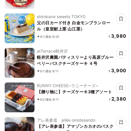
shirokane sweets TOKYO
父の日カード付き 白金モンブランロー
ル（皇室献上栗 山江栗）
3,980
¥
4
(1)
最短 8/20
atTerrace軽井沢
軽井沢農園パティスリーより高原ブルー
ベリーバスクチーズケーキ ４号
3,900
¥
5
(1)
最短 8/11
RUNNY CHEESE~ラニーチーズ~
【贈り物に】チーズケーキ3種アソート
2,380
¥
4
(2)
最短 8/11
アレ表参道 allée omotesando
【アレ表参道】アマゾンカカオのバスク