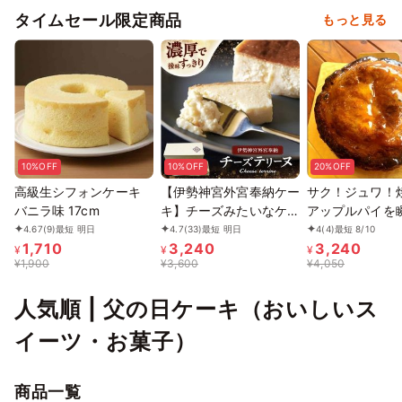
タイムセール限定商品
もっと見る
10%OFF
10%OFF
20%OFF
高級生シフォンケーキ
【伊勢神宮外宮奉納ケー
サク！ジュワ！
バニラ味 17cm
キ】チーズみたいなケー
アップルパイを
キ 280ｇ、［グルテン
4.67
(9)
最短 明日
4.7
(33)
最短 明日
4
(4)
最短 8/10
1,710
3,240
3,240
フリー］魔法の チーズ
¥
¥
¥
¥
1,900
¥
3,600
¥
4,050
テリーヌ チーズケーキ
お中元2026
人気順 | 父の日ケーキ（おいしいス
イーツ・お菓子）
商品一覧