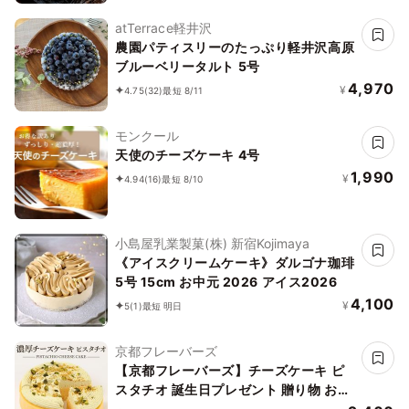
atTerrace軽井沢
農園パティスリーのたっぷり軽井沢高原
ブルーベリータルト 5号
4,970
¥
4.75
(32)
最短 8/11
モンクール
天使のチーズケーキ 4号
1,990
¥
4.94
(16)
最短 8/10
小島屋乳業製菓(株) 新宿Kojimaya
《アイスクリームケーキ》ダルゴナ珈琲
5号 15cm お中元 2026 アイス2026
4,100
¥
5
(1)
最短 明日
京都フレーバーズ
【京都フレーバーズ】チーズケーキ ピ
スタチオ 誕生日プレゼント 贈り物 お中
元2026