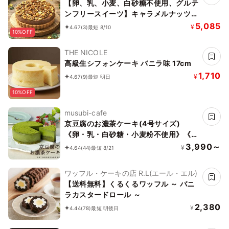
【卵、乳、小麦、白砂糖不使用、グルテ
ンフリースイーツ】キャラメルナッツバ
ナーヌショコラ【京豆腐仕込み】 5号
5,085
¥
4.67
(3)
最短 8/10
10%OFF
15cm ～京豆腐をベース作り上げたショ
コラケーキ～《ヴィーガンスイーツ・ヴ
THE NICOLE
ィーガンケーキ》 《無添加》《アレル
高級生シフォンケーキ バニラ味 17cm
ギー配慮》
1,710
¥
4.67
(9)
最短 明日
10%OFF
musubi-cafe
京豆腐のお濃茶ケーキ(4号サイズ)
《卵・乳・白砂糖・小麦粉不使用》《ヴ
ィーガンスイーツ・ヴィーガンケーキ》
3,990～
¥
4.64
(44)
最短 8/21
《グルテンフリー》《アレルギー配慮》
ワッフル・ケーキの店 R.L(エール・エル)
【送料無料】くるくるワッフル ～ バニ
ラカスタードロール ～
2,380
¥
4.44
(78)
最短 明後日