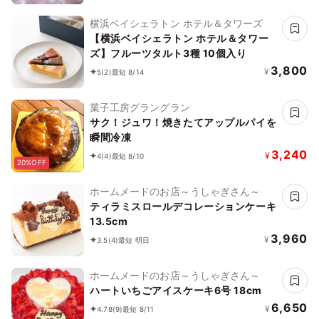
横浜ベイシェラトン ホテル＆タワーズ
【横浜ベイシェラトン ホテル＆タワー
ズ】フルーツタルト3種 10個入り
3,800
¥
5
(2)
最短 8/14
菓子工房グラングラン
サク！ジュワ！焼きたてアップルパイを
瞬間冷凍
3,240
¥
4
(4)
最短 8/10
20%OFF
ホームメードのお店～うしゃぎさん～
ティラミスロールデコレーションケーキ
13.5cm
3,960
¥
3.5
(4)
最短 明日
ホームメードのお店～うしゃぎさん～
ハートいちごアイスケーキ6号 18cm
6,650
¥
4.78
(9)
最短 8/11