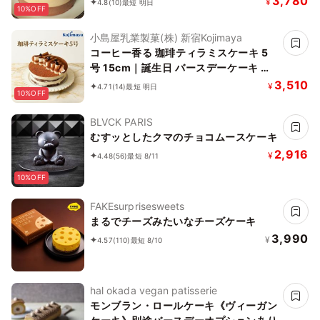
3,780
¥
4.8
(10)
最短 明日
10%OFF
ス2026
小島屋乳業製菓(株) 新宿Kojimaya
コーヒー香る 珈琲ティラミスケーキ 5
号 15cm｜誕生日 バースデーケーキ 名
入れ メッセージ チョコプレート 対応 お
3,510
¥
4.71
(14)
最短 明日
10%OFF
中元 2026 アイス2026
BLVCK PARIS
むすッとしたクマのチョコムースケーキ
2,916
¥
4.48
(56)
最短 8/11
10%OFF
FAKEsurprisesweets
まるでチーズみたいなチーズケーキ
3,990
¥
4.57
(110)
最短 8/10
hal okada vegan patisserie
モンブラン・ロールケーキ《ヴィーガン