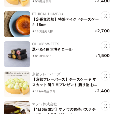
2,400
¥
5
(3)
最短 明日
ETHICAL DUMBO+
【定番無添加】特製ベイクドチーズケー
キ 15cm
2,700
¥
4.5
(2)
最短 明日
OH MY SWEETS
選べる4種 太巻きロール
1,500
¥
4
(1)
最短 8/18
京都フレーバーズ
【京都フレーバーズ】チーズケーキ マ
スカット 誕生日プレゼント 贈り物 お中
元2026
2,400
¥
4.78
(9)
最短 明日
マノワ株式会社
【1日5個限定】マノワの抹茶バスクチ