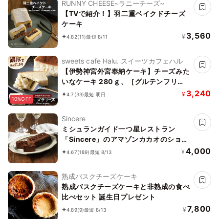
RUNNY CHEESE~ラニーチーズ~
【TVで紹介！】羽二重ベイクドチーズ
ケーキ
3,560
¥
4.82
(11)
最短 8/11
sweets cafe Halu. スイーツカフェハル
【伊勢神宮外宮奉納ケーキ】チーズみた
いなケーキ 280ｇ、［グルテンフリ
ー］魔法の チーズテリーヌ チーズケー
3,240
¥
4.7
(33)
最短 明日
10%OFF
キ お中元2026
Sincere
ミシュランガイド一つ星レストラン
「Sincere」のアマゾンカカオのショコ
ラテリーヌ
4,000
¥
4.67
(189)
最短 8/13
熟成バスクチーズケーキ
熟成バスクチーズケーキと非熟成の食べ
比べセット 誕生日プレゼント
7,800
¥
4.89
(9)
最短 8/13