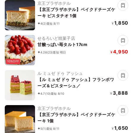
京王プラザホテル
【京王プラザホテル】ベイクドチーズケ
ーキ ピスタチオ 1個
1,850
¥
4
(2)
最短 8/11
せるろいど焼菓子店
甘酸っぱい苺タルト17cm
4,950
¥
4.26
(23)
最短 明日
10%OFF
ル ミュゼ ドゥ アッシュ
【ル ミュゼ ドゥ アッシュ】フランボワ
ーズ＆ピスターシュ／
3,888
¥
4.7
(10)
最短 8/10
京王プラザホテル
【京王プラザホテル】ベイクドチーズケ
ーキ 1個
1,650
¥
5
(1)
最短 8/11