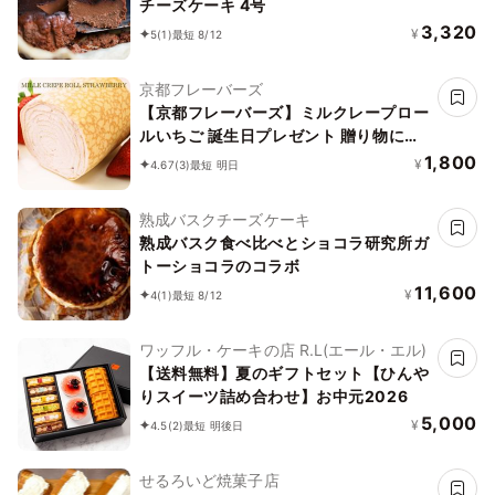
チーズケーキ 4号
3,320
¥
5
(1)
最短 8/12
京都フレーバーズ
【京都フレーバーズ】ミルクレープロー
ルいちご 誕生日プレゼント 贈り物に最
適 お中元2026
1,800
¥
4.67
(3)
最短 明日
熟成バスクチーズケーキ
熟成バスク食べ比べとショコラ研究所ガ
トーショコラのコラボ
11,600
¥
4
(1)
最短 8/12
ワッフル・ケーキの店 R.L(エール・エル)
【送料無料】夏のギフトセット【ひんや
りスイーツ詰め合わせ】お中元2026
5,000
¥
4.5
(2)
最短 明後日
せるろいど焼菓子店