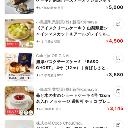
ケーキ》別途バースデーオプションあり
5,000
¥
4.75
(32)
最短 明日
小島屋乳業製菓(株) 新宿Kojimaya
《アイスクリームケーキ 》山梨県産シ
ャインマスカット＆アールグレイミルク
ティー5号 (直径15cm) お中元 2026 ア
4,500
¥
4.5
(4)
最短 明日
10%OFF
イス2026
Cake.jp ORIGINAL
濃厚バスクチーズケーキ 「BASQ
GHOST」 4号（12㎝）｜香ばしさとと
ろける幻のくちどけ
3,580
¥
4.71
(14)
最短 8/10
小島屋乳業製菓(株) 新宿Kojimaya
苺と木の実のショートケーキ 4号 12cm
名入れ メッセージ 選択可 チョコ プレー
ト お中元 2026 アイス2026
3,145
¥
4.8
(10)
最短 明日
15%OFF
株式会社Coco ChouChou