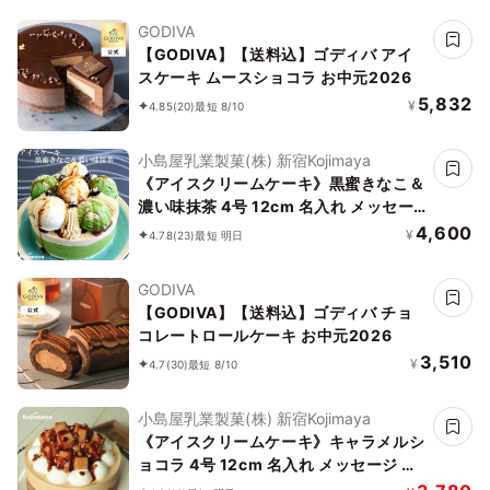
GODIVA
【GODIVA】【送料込】ゴディバ アイ
スケーキ ムースショコラ お中元2026
5,832
¥
4.85
(20)
最短 8/10
小島屋乳業製菓(株) 新宿Kojimaya
《アイスクリームケーキ》黒蜜きなこ＆
濃い味抹茶 4号 12cm 名入れ メッセー
ジ 選択可 チョコプレート お中元 2026
4,600
¥
4.78
(23)
最短 明日
アイス2026
GODIVA
【GODIVA】【送料込】ゴディバ チョ
コレートロールケーキ お中元2026
3,510
¥
4.7
(30)
最短 8/10
小島屋乳業製菓(株) 新宿Kojimaya
《アイスクリームケーキ》キャラメルシ
ョコラ 4号 12cm 名入れ メッセージ 選
択可 チョコプレート お中元 2026 アイ