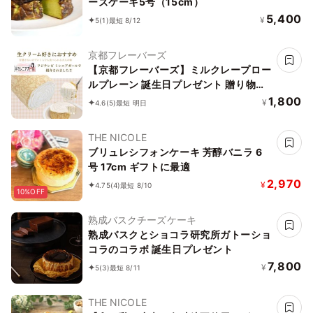
ーズケーキ5号（15cm）
5,400
¥
5
(1)
最短 8/12
京都フレーバーズ
【京都フレーバーズ】ミルクレープロー
ルプレーン 誕生日プレゼント 贈り物に
最適 お中元2026
1,800
¥
4.6
(5)
最短 明日
THE NICOLE
ブリュレシフォンケーキ 芳醇バニラ 6
号 17cm ギフトに最適
2,970
¥
4.75
(4)
最短 8/10
10%OFF
熟成バスクチーズケーキ
熟成バスクとショコラ研究所ガトーショ
コラのコラボ 誕生日プレゼント
7,800
¥
5
(3)
最短 8/11
THE NICOLE