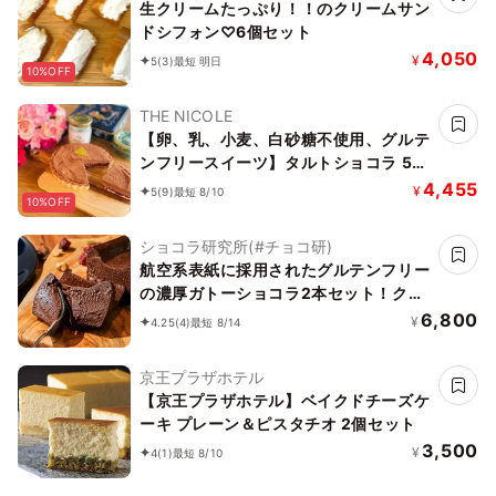
生クリームたっぷり！！のクリームサン
ドシフォン♡6個セット
4,050
¥
5
(3)
最短 明日
10%OFF
THE NICOLE
【卵、乳、小麦、白砂糖不使用、グルテ
ンフリースイーツ】タルトショコラ 5号
15cm【京豆腐仕込み】《ヴィーガンス
4,455
¥
5
(9)
最短 8/10
10%OFF
イーツ・ヴィーガンケーキ》《無添加》
《アレルギー配慮》
ショコラ研究所(#チョコ研)
航空系表紙に採用されたグルテンフリー
の濃厚ガトーショコラ2本セット！クラ
ファンで1日200万売れました。誕生日
6,800
¥
4.25
(4)
最短 8/14
祝い
京王プラザホテル
【京王プラザホテル】ベイクドチーズケ
ーキ プレーン＆ピスタチオ 2個セット
3,500
¥
4
(1)
最短 8/10