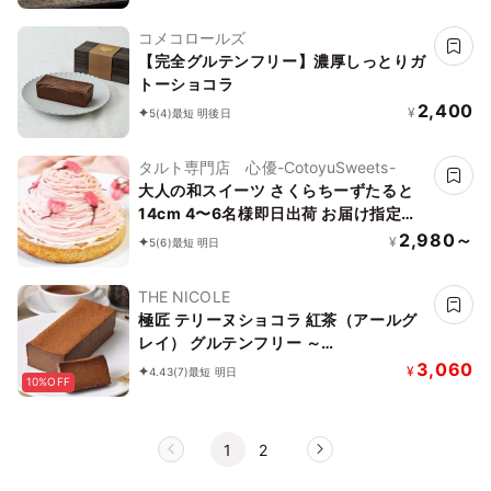
コメコロールズ
【完全グルテンフリー】濃厚しっとりガ
トーショコラ
2,400
¥
5
(4)
最短 明後日
タルト専門店 心優-CotoyuSweets-
大人の和スイーツ さくらちーずたると
14cm 4〜6名様即日出荷 お届け指定可
早割 お取り寄せ 誕生日ケーキ
2,980～
¥
5
(6)
最短 明日
THE NICOLE
極匠 テリーヌショコラ 紅茶（アールグ
レイ） グルテンフリー ～
TOROKETERU～【濃厚な口溶けは美味
3,060
¥
4.43
(7)
最短 明日
10%OFF
さとなる】・・・。 アールグレイの爽
やかな口溶け
1
2