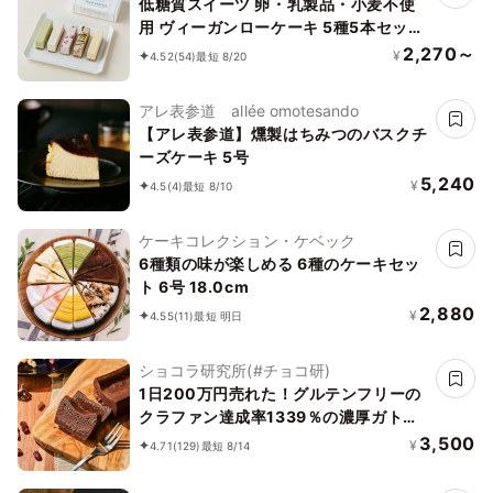
低糖質スイーツ 卵・乳製品・小麦不使
用 ヴィーガンローケーキ 5種5本セット
《ヴィーガンスイーツ》《ロースイー
2,270～
¥
4.52
(54)
最短 8/20
ツ》《グルテンフリー》《アレルギー配
慮》
アレ表参道 allée omotesando
【アレ表参道】燻製はちみつのバスクチ
ーズケーキ 5号
5,240
¥
4.5
(4)
最短 8/10
ケーキコレクション・ケベック
6種類の味が楽しめる 6種のケーキセッ
ト 6号 18.0cm
2,880
¥
4.55
(11)
最短 明日
ショコラ研究所(#チョコ研)
1日200万円売れた！グルテンフリーの
クラファン達成率1339％の濃厚ガトー
ショコラ誕生日プレゼント
3,500
¥
4.71
(129)
最短 8/14