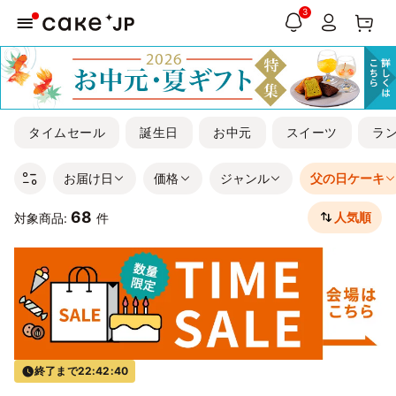
3
タイムセール
誕生日
お中元
スイーツ
ラ
お届け日
価格
ジャンル
父の日ケーキ
68
人気順
対象商品:
件
終了まで
22:42:39