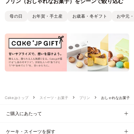
プリン（おしゃれなお菓子）をシーンで絞り込む
母の日
お年賀・手土産
お歳暮・冬ギフト
お中元
Cake.jpトップ
スイーツ・お菓子
プリン
おしゃれなお菓子
ご購入にあたって
ケーキ・スイーツを探す