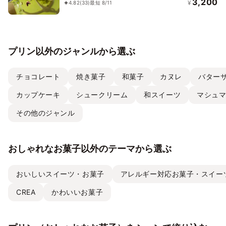
3,200
¥
4.82
(33)
最短 8/11
プリン以外のジャンルから選ぶ
チョコレート
焼き菓子
和菓子
カヌレ
バター
カップケーキ
シュークリーム
和スイーツ
マシュ
その他のジャンル
おしゃれなお菓子以外のテーマから選ぶ
おいしいスイーツ・お菓子
アレルギー対応お菓子・スイー
CREA
かわいいお菓子