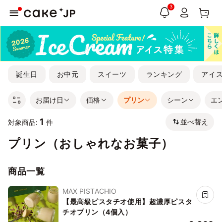
3
誕生日
お中元
スイーツ
ランキング
アイ
お届け日
価格
プリン
シーン
エ
1
並べ替え
対象商品:
件
プリン（おしゃれなお菓子）
商品一覧
MAX PISTACHIO
【最高級ピスタチオ使用】超濃厚ピスタ
チオプリン（4個入）