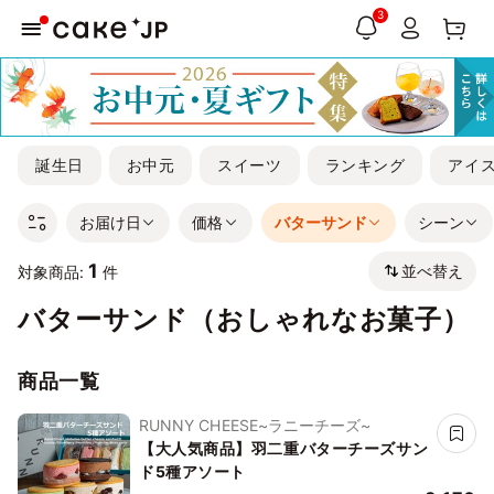
3
誕生日
お中元
スイーツ
ランキング
アイ
お届け日
価格
バターサンド
シーン
1
並べ替え
対象商品:
件
バターサンド（おしゃれなお菓子）
商品一覧
RUNNY CHEESE~ラニーチーズ~
【大人気商品】羽二重バターチーズサン
ド5種アソート