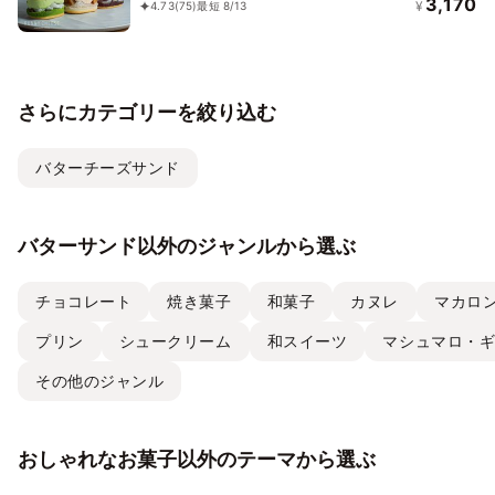
3,170
¥
4.73
(75)
最短 8/13
さらにカテゴリーを絞り込む
バターチーズサンド
バターサンド以外のジャンルから選ぶ
チョコレート
焼き菓子
和菓子
カヌレ
マカロ
プリン
シュークリーム
和スイーツ
マシュマロ・
その他のジャンル
おしゃれなお菓子以外のテーマから選ぶ