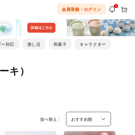
3
会員登録・ログイン
ギー対応
推し活
和菓子
キャラクター
ーキ）
並べ替え：