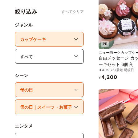
絞り込み
すべてクリア
ジャンル
PR
ニューヨークカップケ
自由メッセージ カ
ーキセット 6個入
4.79
(76)
最短 明後日
シーン
4,200
¥
エンタメ