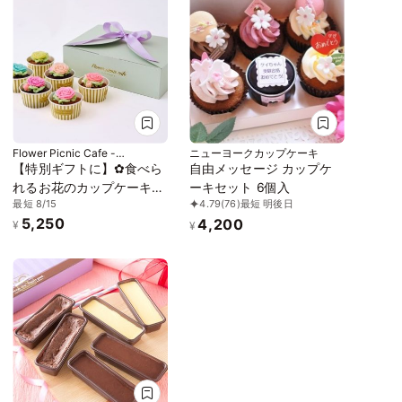
Flower Picnic Cafe -
ニューヨークカップケーキ
Hakodate-
【特別ギフトに】✿食べら
自由メッセージ カップケ
れるお花のカップケーキ＜
ーキセット 6個入
最短 8/15
4.79
(76)
最短 明後日
6個セット＞
5,250
4,200
¥
¥