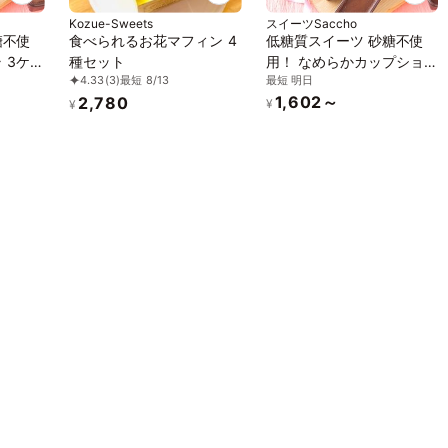
Kozue-Sweets
スイーツSaccho
糖不使
食べられるお花マフィン 4
低糖質スイーツ 砂糖不使
 3ケ入
種セット
用！ なめらかカップショ
最短 明日
4.33
(3)
最短 8/13
コラ 3ケ入
1,602～
2,780
¥
¥