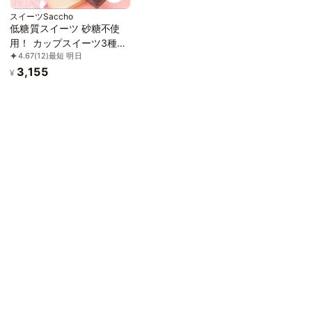
スイーツSaccho
低糖質スイーツ 砂糖不使
用！ カップスイーツ3種詰
4.67
(12)
最短 明日
合せ 6ケ入り
3,155
¥