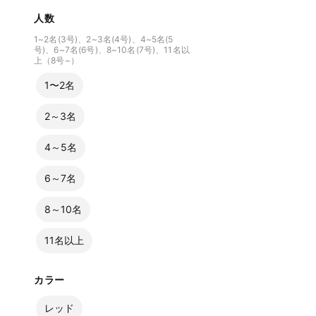
人数
1~2名(3号)、2~3名(4号)、4~5名(5
号)、6~7名(6号)、8~10名(7号)、11名以
上（8号~）
1〜2名
2～3名
4～5名
6～7名
8～10名
11名以上
カラー
レッド