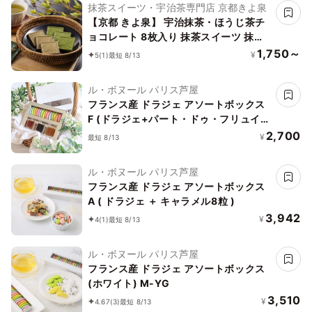
抹茶スイーツ・宇治茶専門店 京都きよ泉
【京都 きよ泉】 宇治抹茶・ほうじ茶チ
ョコレート 8枚入り 抹茶スイーツ 抹茶
チョコ ギフト プレゼント お中元2026
1,750～
¥
5
(1)
最短 8/13
ル・ボヌール パリス芦屋
フランス産 ドラジェ アソートボックス
F (ドラジェ+パート・ドゥ・フリュイ3
粒)
2,700
¥
最短 8/13
ル・ボヌール パリス芦屋
フランス産 ドラジェ アソートボックス
A ( ドラジェ ＋ キャラメル8粒 )
3,942
¥
4
(1)
最短 8/13
ル・ボヌール パリス芦屋
フランス産 ドラジェ アソートボックス
(ホワイト) M-YG
3,510
¥
4.67
(3)
最短 8/13