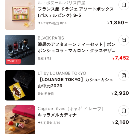
ル・ボヌール パリス芦屋
フランス産 ドラジェ アソートボックス
(パステルピンク) S-5
1,350～
¥
4.71
(35)
最短 8/14
BLVCK PARIS
漆黒のアフタヌーンティーセット | ボン
ボンショコラ・マカロン・グラスデザー
ト
7,452
¥
最短 8/12
25%OFF
LT by LOUANGE TOKYO
【LOUANGE TOKYO】カシュ-カシュ
お中元2026
2,920
¥
最短 明後日
Cagi de rêves（キャギ ド レーブ）
キャラメルカディナ
2,160
¥
5
(1)
最短 8/19