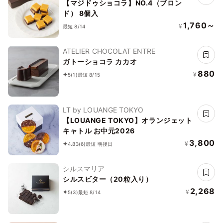
ラ）
【マジドゥショコラ】NO.4（ブロン
ド） 8個入
1,760～
¥
最短 8/14
ATELIER CHOCOLAT ENTRE
ガトーショコラ カカオ
880
¥
5
(1)
最短 8/15
LT by LOUANGE TOKYO
【LOUANGE TOKYO】オランジェット
キャトル お中元2026
3,800
¥
4.83
(6)
最短 明後日
シルスマリア
シルスビター（20粒入り）
2,268
¥
5
(3)
最短 8/14