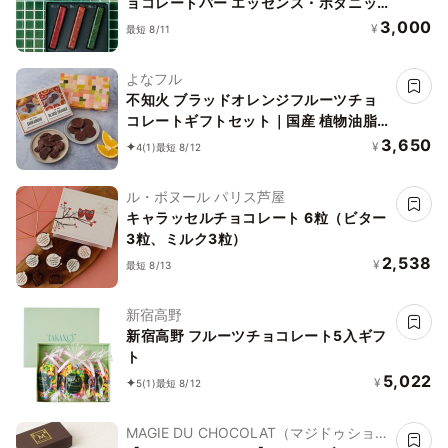
ョコレートバー エッセンス・ボタニッ
ク
3,000
¥
最短 8/11
よなフル
不知火 ブラッドオレンジフルーツチョ
コレートギフトセット｜国産 植物油脂
不使用カカオ60％ダークチョコレート
3,650
¥
4
(1)
最短 8/12
御中元 御歳暮 クリスマス ホワイトデー
ル・ボヌール パリス芦屋
キャラッセルチョコレート 6粒（ビター
3粒、ミルク3粒）
2,538
¥
最短 8/13
新宿高野
新宿高野 フルーツチョコレート5入ギフ
ト
5,022
¥
5
(1)
最短 8/12
MAGIE DU CHOCOLAT（マジドゥショコ