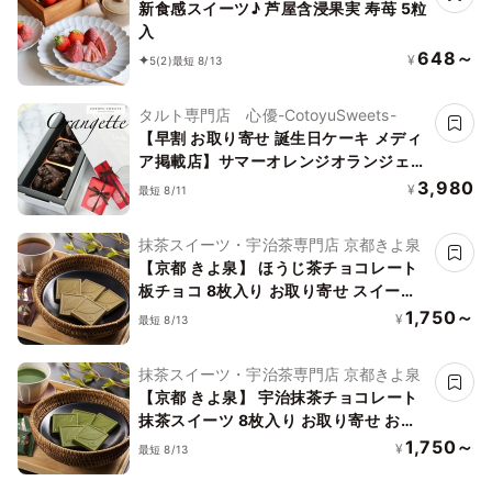
新食感スイーツ♪ 芦屋含浸果実 寿苺 5粒
入
648～
¥
5
(2)
最短 8/13
タルト専門店 心優-CotoyuSweets-
【早割 お取り寄せ 誕生日ケーキ メディ
ア掲載店】サマーオレンジオランジェッ
ト 5粒3箱セット お中元2026
3,980
¥
最短 8/11
抹茶スイーツ・宇治茶専門店 京都きよ泉
【京都 きよ泉】 ほうじ茶チョコレート
板チョコ 8枚入り お取り寄せ スイーツ
お菓子
1,750～
¥
最短 8/13
抹茶スイーツ・宇治茶専門店 京都きよ泉
【京都 きよ泉】 宇治抹茶チョコレート
抹茶スイーツ 8枚入り お取り寄せ お菓
子 ギフト プレゼント
1,750～
¥
最短 8/13