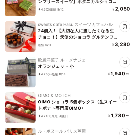
ンフリースイーツ】ボタニカルショコラ
生チョコ 京抹茶 〜京豆腐を使用したシ
2,050
¥
4.5
(2)
最短 8/12
ョコラ《ヴィーガンスイーツ・ヴィーガ
ンケーキ》《無添加》《アレルギー配
sweets cafe Halu. スイーツカフェハル
慮》
24個入！【大切な人に渡したくなる生
チョコ！】天使のショコラ グルテンフ
リー
3,280
¥
最短 8/11
欧風洋菓子 ル・メナジェ
オランジェット 小
1,940～
¥
4.75
(4)
最短 8/14
OIMO & MOTCH
OIMO ショコラ 5個ボックス〈生スイー
トポテト専門店OIMO〉
1,780～
¥
4.71
(7)
最短 明後日
ル・ボヌール パリス芦屋