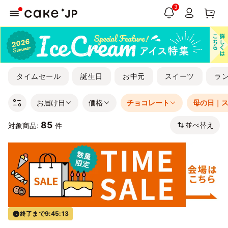
3
タイムセール
誕生日
お中元
スイーツ
ラ
お届け日
価格
チョコレート
母の日｜
85
並べ替え
対象商品:
件
終了まで
9:45:12