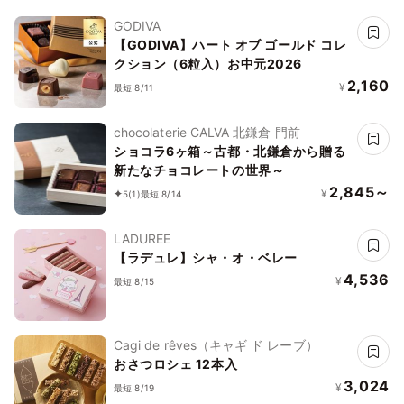
GODIVA
【GODIVA】ハート オブ ゴールド コレ
クション（6粒入）お中元2026
2,160
¥
最短 8/11
chocolaterie CALVA 北鎌倉 門前
ショコラ6ヶ箱～古都・北鎌倉から贈る
新たなチョコレートの世界～
2,845～
¥
5
(1)
最短 8/14
LADUREE
【ラデュレ】シャ・オ・ベレー
4,536
¥
最短 8/15
Cagi de rêves（キャギ ド レーブ）
おさつロシェ 12本入
3,024
¥
最短 8/19