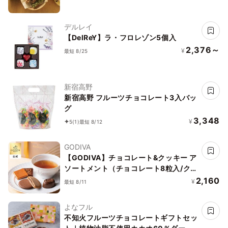
デルレイ
【DelReY】ラ・フロレゾン5個入
2,376～
¥
最短 8/25
新宿高野
新宿高野 フルーツチョコレート3入バッ
グ
3,348
¥
5
(1)
最短 8/12
GODIVA
【GODIVA】チョコレート&クッキー ア
ソートメント（チョコレート8粒入/クッ
キー4枚入）お中元2026
2,160
¥
最短 8/11
よなフル
不知火フルーツチョコレートギフトセッ