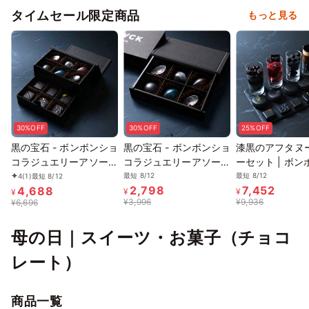
タイムセール限定商品
もっと見る
30%OFF
30%OFF
25%OFF
黒の宝石 - ボンボンショ
黒の宝石 - ボンボンショ
漆黒のアフタヌ
コラジュエリーアソート
コラジュエリーアソート
ーセット | ボ
| NOIR EDITION
| LAYER
コラ・マカロン
最短 8/12
最短 8/12
4
(1)
最短 8/12
2,798
7,452
4,688
デザート
¥
¥
¥
¥
3,996
¥
9,936
¥
6,696
母の日｜スイーツ・お菓子（チョコ
レート）
商品一覧