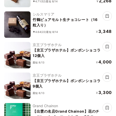
2,268
¥
4.71
(52)
最短 8/14
シルスマリア
竹鶴ピュアモルト生チョコレート（16
粒入り）
3,348
¥
4.64
(22)
最短 8/14
京王プラザホテル
【京王プラザホテル】ボンボンショコラ
12個入
4,000
¥
最短 8/13
京王プラザホテル
【京王プラザホテル】ボンボンショコラ
9個入
3,300
¥
最短 8/13
Grand Chainon
【出雲の名店Grand Chainon】花のチ