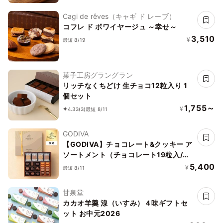
Cagi de rêves（キャギ ド レーブ）
コフレ ド ボワイヤージュ ～幸せ～
3,510
¥
最短 8/19
菓子工房グラングラン
リッチなくちどけ 生チョコ12粒入り 1
個セット
1,755～
¥
4.33
(3)
最短 8/11
GODIVA
【GODIVA】チョコレート&クッキー ア
ソートメント（チョコレート19粒入/ク
ッキー8枚入）お中元2026
5,400
¥
最短 8/11
甘泉堂
カカオ羊羹 湶（いすみ）４味ギフトセ
ット お中元2026