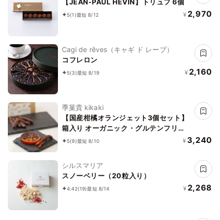
【JEAN-PAUL HEVIN】トリュフ 6個
2,970
¥
5
(1)
最短 8/12
Cagi de rêves（キャギ ド レーブ）
コフレロン
2,160
¥
5
(3)
最短 8/19
季菓貴 kikaki
【国産柑橘オランジェット3個セット】
箱入り オーガニック・グルテンフリ
ー・添加物不使用・動物性食品不使用
3,240
¥
5
(9)
最短 8/10
シルスマリア
スノーベリー（20粒入り）
2,268
¥
4.42
(19)
最短 8/14