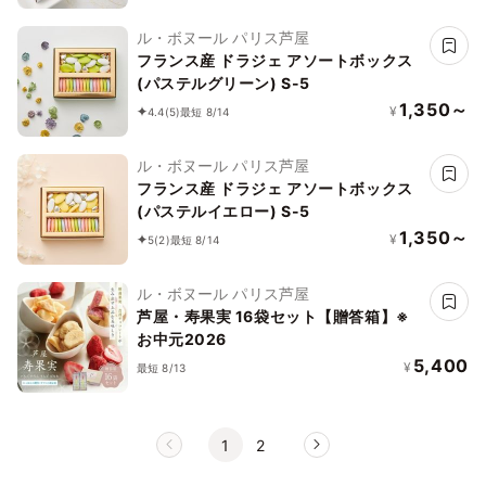
ル・ボヌール パリス芦屋
フランス産 ドラジェ アソートボックス
(パステルグリーン) S-5
1,350～
¥
4.4
(5)
最短 8/14
ル・ボヌール パリス芦屋
フランス産 ドラジェ アソートボックス
(パステルイエロー) S-5
1,350～
¥
5
(2)
最短 8/14
ル・ボヌール パリス芦屋
芦屋・寿果実 16袋セット【贈答箱】※
お中元2026
5,400
¥
最短 8/13
1
2