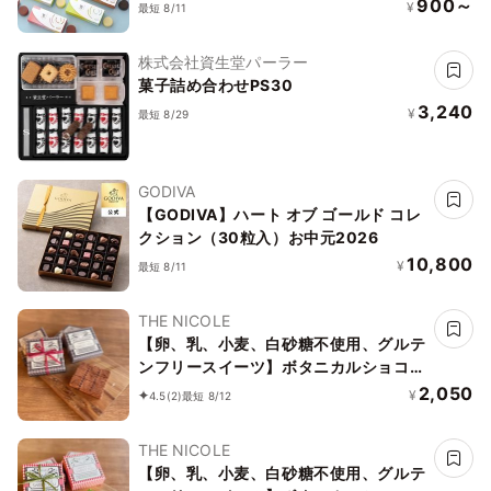
900～
¥
最短 8/11
株式会社資生堂パーラー
菓子詰め合わせPS30
3,240
¥
最短 8/29
GODIVA
【GODIVA】ハート オブ ゴールド コレ
クション（30粒入）お中元2026
10,800
¥
最短 8/11
THE NICOLE
【卵、乳、小麦、白砂糖不使用、グルテ
ンフリースイーツ】ボタニカルショコラ
京豆腐生チョコ 《ヴィーガンスイー
2,050
¥
4.5
(2)
最短 8/12
ツ・ヴィーガンケーキ》《無添加》《ア
レルギー配慮》
THE NICOLE
【卵、乳、小麦、白砂糖不使用、グルテ