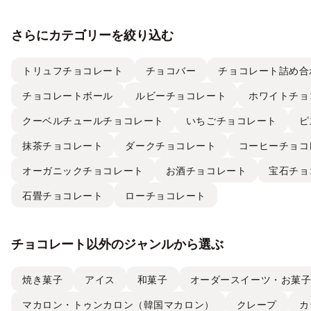
さらにカテゴリーを絞り込む
トリュフチョコレート
チョコバー
チョコレート詰め合
チョコレートボール
ルビーチョコレート
ホワイトチョ
クーベルチュールチョコレート
いちごチョコレート
ピ
抹茶チョコレート
ダークチョコレート
コーヒーチョコ
オーガニックチョコレート
お酒チョコレート
宝石チョ
石畳チョコレート
ローチョコレート
チョコレート以外のジャンルから選ぶ
焼き菓子
アイス
和菓子
オーダースイーツ・お菓
マカロン・トゥンカロン（韓国マカロン）
クレープ
カ