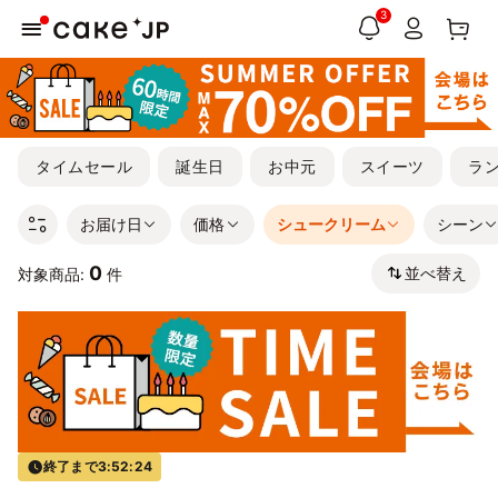
3
タイムセール
誕生日
お中元
スイーツ
ラ
お届け日
価格
シュークリーム
シーン
0
並べ替え
対象商品:
件
終了まで
3:52:24