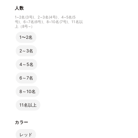
人数
1~2名(3号)、2~3名(4号)、4~5名(5
号)、6~7名(6号)、8~10名(7号)、11名以
上（8号~）
1〜2名
2～3名
4～5名
6～7名
8～10名
11名以上
カラー
レッド