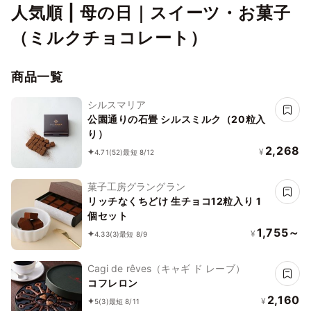
人気順 | 母の日｜スイーツ・お菓子
（ミルクチョコレート）
商品一覧
シルスマリア
公園通りの石畳 シルスミルク（20粒入
り）
2,268
¥
4.71
(52)
最短 8/12
菓子工房グラングラン
リッチなくちどけ 生チョコ12粒入り 1
個セット
1,755～
¥
4.33
(3)
最短 8/9
Cagi de rêves（キャギ ド レーブ）
コフレロン
2,160
¥
5
(3)
最短 8/11