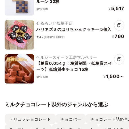
ルーン 32枚
5,517
¥
最短 8/9
せるろいど焼菓子店
ハリネズミのはりちゃんクッキー 5個入
760
¥
4.7
(10)
最短 明後日
ヘルシースイーツ工房マルベリー
【糖質0.054ｇ！糖質制限・低糖質スイ
ーツ】低糖質生チョコ 15粒
1,500～
¥
最短 8/9
ミルクチョコレート以外のジャンルから選ぶ
トリュフチョコレート
チョコバー
チョコレート詰め合