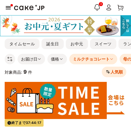
3
タイムセール
誕生日
お中元
スイーツ
ラ
お届け日
価格
ミルクチョコレート
母
9
人気順
対象商品:
件
終了まで
37:44:17