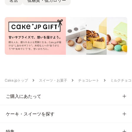
名店
低糖質・低カロリー
Cake.jpトップ
スイーツ・お菓子
チョコレート
ミルクチョコ
ご購入にあたって
ケーキ・スイーツを探す
特集