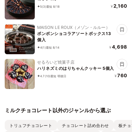
2,160
¥
5
(3)
最短 8/18
MAISON LE ROUX（メゾン・ルルー）
ボンボンショコラアソートボックス13
個入
4,698
¥
4
(1)
最短 8/14
せるろいど焼菓子店
ハリネズミのはりちゃんクッキー 5個入
760
¥
4.7
(10)
最短 明後日
ミルクチョコレート以外のジャンルから選ぶ
トリュフチョコレート
チョコレート詰め合わせ
板チョ