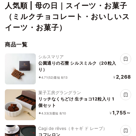
人気順 | 母の日｜スイーツ・お菓子
（ミルクチョコレート・おいしいス
イーツ・お菓子）
商品一覧
シルスマリア
公園通りの石畳 シルスミルク（20粒入
り）
2,268
¥
4.71
(52)
最短 8/13
菓子工房グラングラン
リッチなくちどけ 生チョコ12粒入り 1
個セット
1,755～
¥
4.33
(3)
最短 8/10
Cagi de rêves（キャギ ド レーブ）
コフレロン