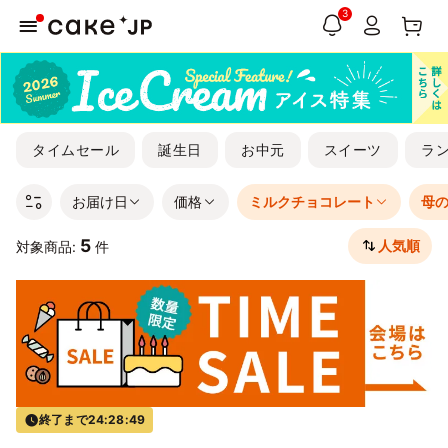
3
タイムセール
誕生日
お中元
スイーツ
ラ
お届け日
価格
ミルクチョコレート
母
5
人気順
対象商品:
件
終了まで
24:28:49