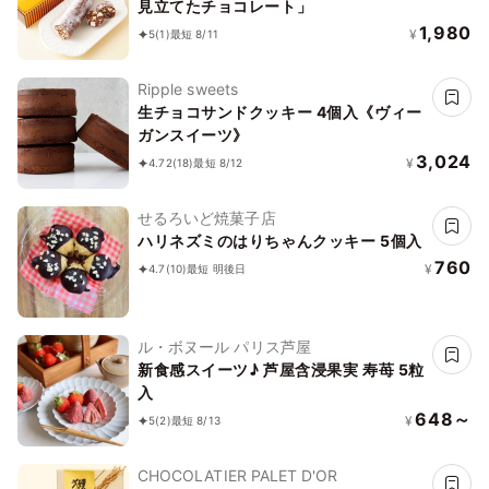
見立てたチョコレート」
1,980
¥
5
(1)
最短 8/11
Ripple sweets
生チョコサンドクッキー 4個入《ヴィー
ガンスイーツ》
3,024
¥
4.72
(18)
最短 8/12
せるろいど焼菓子店
ハリネズミのはりちゃんクッキー 5個入
760
¥
4.7
(10)
最短 明後日
ル・ボヌール パリス芦屋
新食感スイーツ♪ 芦屋含浸果実 寿苺 5粒
入
648～
¥
5
(2)
最短 8/13
CHOCOLATIER PALET D'OR