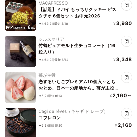
MACAPRESSO
【話題】ドバイ もっちりクッキー ピス
タチオ 6個セット お中元2026
3,980
¥
4.62
(21)
最短 8/18
シルスマリア
竹鶴ピュアモルト生チョコレート（16
粒入り）
3,348
¥
4.64
(22)
最短 8/14
苺が主役
恋するいちごプレミアム10個入～とち
おとめ、日本一の産地から。苺が主役
の美味しいお菓子～お中元・夏ギフト
2,160～
¥
5
(2)
最短 8/13
2026
Cagi de rêves（キャギ ド レーブ）
コフレロン
2,160
¥
5
(3)
最短 8/20