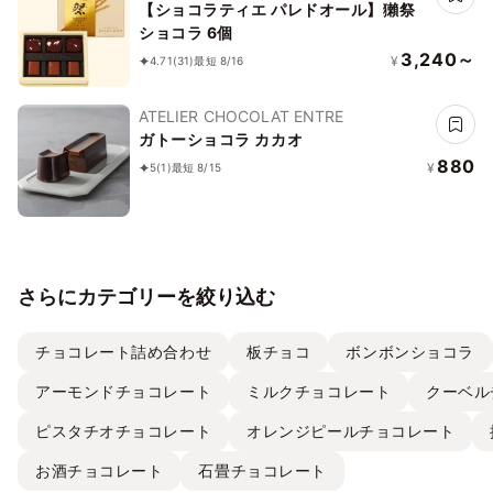
【ショコラティエ パレドオール】獺祭
ショコラ 6個
3,240～
¥
4.71
(31)
最短 8/16
ATELIER CHOCOLAT ENTRE
ガトーショコラ カカオ
880
¥
5
(1)
最短 8/15
さらにカテゴリーを絞り込む
チョコレート詰め合わせ
板チョコ
ボンボンショコラ
アーモンドチョコレート
ミルクチョコレート
クーベル
ピスタチオチョコレート
オレンジピールチョコレート
お酒チョコレート
石畳チョコレート