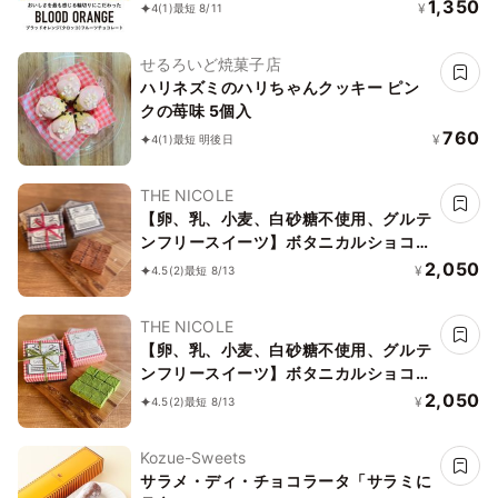
1,350
¥
4
(1)
最短 8/11
せるろいど焼菓子店
ハリネズミのハリちゃんクッキー ピン
クの苺味 5個入
760
¥
4
(1)
最短 明後日
THE NICOLE
【卵、乳、小麦、白砂糖不使用、グルテ
ンフリースイーツ】ボタニカルショコラ
京豆腐生チョコ 《ヴィーガンスイー
2,050
¥
4.5
(2)
最短 8/13
ツ・ヴィーガンケーキ》《無添加》《ア
レルギー配慮》
THE NICOLE
【卵、乳、小麦、白砂糖不使用、グルテ
ンフリースイーツ】ボタニカルショコラ
生チョコ 京抹茶 〜京豆腐を使用したシ
2,050
¥
4.5
(2)
最短 8/13
ョコラ《ヴィーガンスイーツ・ヴィーガ
ンケーキ》《無添加》《アレルギー配
Kozue-Sweets
慮》
サラメ・ディ・チョコラータ「サラミに