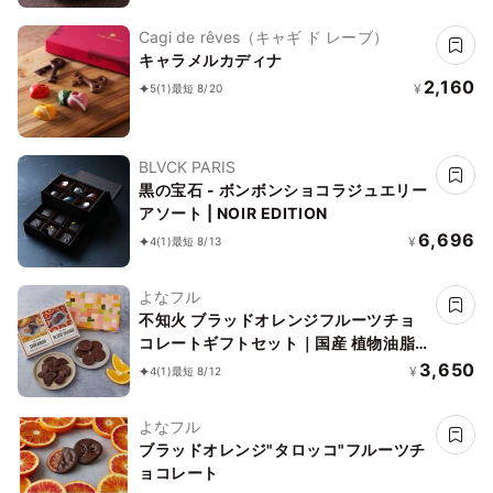
Cagi de rêves（キャギ ド レーブ）
キャラメルカディナ
2,160
¥
5
(1)
最短 8/20
BLVCK PARIS
黒の宝石 - ボンボンショコラジュエリー
アソート | NOIR EDITION
6,696
¥
4
(1)
最短 8/13
よなフル
不知火 ブラッドオレンジフルーツチョ
コレートギフトセット｜国産 植物油脂
不使用カカオ60％ダークチョコレート
3,650
¥
4
(1)
最短 8/12
御中元 御歳暮 クリスマス ホワイトデー
よなフル
ブラッドオレンジ"タロッコ"フルーツチ
ョコレート